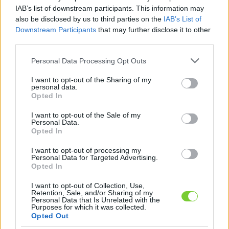
Felhasználónév
Bejelentkezés
IAB’s list of downstream participants. This information may
also be disclosed by us to third parties on the
IAB’s List of
faiskola.hu
Jelszó
Downstream Participants
that may further disclose it to other
third parties.
Kertészeti, kerti termékek és szolgáltatások térképes
Emlékezzen
szaknévsora
Please note that this website/app uses one or more Google
Personal Data Processing Opt Outs
services and may gather and store information including but
rám
not limited to your visit or usage behaviour. You may click to
I want to opt-out of the Sharing of my
personal data.
grant or deny consent to Google and its third-party tags to
Opted In
CÍMLAP
Elfelejtette jelszavát?
Elfelejtette felhasználónevét?
use your data for below specified purposes in below Google
Regisztráció
consent section.
I want to opt-out of the Sale of my
Personal Data.
MI A FAISKOLA.HU?
Opted In
I want to opt-out of processing my
KERTÉSZ ÉS KERTÉSZET REGISZTRÁCIÓ
Personal Data for Targeted Advertising.
Opted In
NÖVÉNYKATALÓGUS
I want to opt-out of Collection, Use,
Retention, Sale, and/or Sharing of my
Personal Data that Is Unrelated with the
Galagonya (
Crataegus
Purposes for which it was collected.
Opted Out
mordenensis