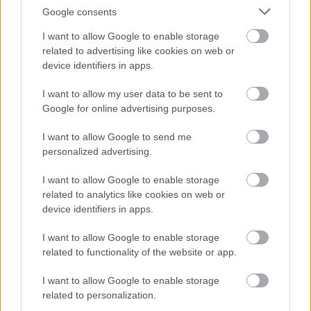
'Snowbird')
Google consents
I want to allow Google to enable storage
related to advertising like cookies on web or
Szürkésbarna törzsű, jó törzsnevelő, kiváló utcai sorfa.
device identifiers in apps.
Sötétbarna tövisei 2-3 cm-esek. Levele sötétzöld, merev,
I want to allow my user data to be sent to
bőrszerű, nem osztott, enyhén fogazott. Korán virágzik,
Google for online advertising purposes.
fehérből fokozatosan megy át rózsaszínbe.
I want to allow Google to send me
http://www.tahi.hu
Bővebben:
personalized advertising.
I want to allow Google to enable storage
related to analytics like cookies on web or
device identifiers in apps.
I want to allow Google to enable storage
related to functionality of the website or app.
I want to allow Google to enable storage
related to personalization.