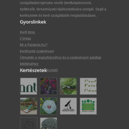
szolgáltatást igénybe vevők (kerttulajdonosok,
építkezők, társasházak) tájékoztatására szolgál. Segít a
kertészetek és kerti szolgáltatók megtalálásában,
Gyorslinkek
kiválasztásában.
Kerti blog
Címlap
Mi a Faiskola.hu?
Kertészeti szaknévsor
Útmutató a regisztrációhoz és a szaknévsori adatlap
kitöltéséhez
Kertészetek
Adatkezelési tájékoztató