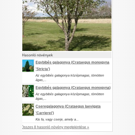
I want to allow Google to enable storage
related to security, including authentication
functionality and fraud prevention, and other
user protection.
CONFIRM
Hasonló növények
Egybibés galagonya (
Crataegus monogyna
'Stricta')
Data Deletion
Data Access
Privacy Policy
Az egybibés galagonya középmagas, tömötten
ágas,...
Egybibés galagonya (
Crataegus monogyna
)
Az egybibés galagonya középmagas, tömötten
ágas,...
Cseregalagonya (
Crataegus laevigata
'Carrierei')
Kis fa, vagy cserje, amely a...
Összes 8 hasonló növény megtekintése »