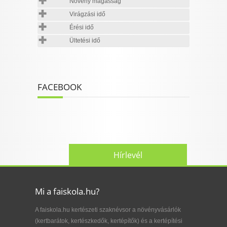
Növény magasság
Virágzási idő
Érési idő
Ültetési idő
FACEBOOK
Hírlevél
Mi a faiskola.hu?
A faiskola.hu kertészeti szaknévsor a növényvásárlók
(kertbarátok, kertészkedők, kertépítők) és a kertépítési