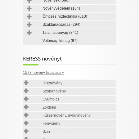
Növények
(690)
Növényvédelem
(164)
Öntözés, víztechnika
(610)
Szaktanácsadás
(294)
Talaj, tápanyag
(341)
Vetőmag, fűmag
(97)
KERESS növényt
1573 növény listázása »
Dísznövény
Szobanövény
Gyümölcs
Zöldség
Fűszernövény, gyógynövény
Fényigény
Szín