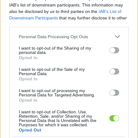
Felhasználónév
Bejelentkezés
IAB’s list of downstream participants. This information may
also be disclosed by us to third parties on the
IAB’s List of
faiskola.hu
Jelszó
Downstream Participants
that may further disclose it to other
third parties.
Kertészeti, kerti termékek és szolgáltatások térképes
Emlékezzen
szaknévsora
Please note that this website/app uses one or more Google
Personal Data Processing Opt Outs
services and may gather and store information including but
rám
not limited to your visit or usage behaviour. You may click to
I want to opt-out of the Sharing of my
personal data.
grant or deny consent to Google and its third-party tags to
Opted In
CÍMLAP
Elfelejtette jelszavát?
Elfelejtette felhasználónevét?
use your data for below specified purposes in below Google
Regisztráció
consent section.
I want to opt-out of the Sale of my
Personal Data.
MI A FAISKOLA.HU?
Opted In
I want to opt-out of processing my
KERTÉSZ ÉS KERTÉSZET REGISZTRÁCIÓ
Personal Data for Targeted Advertising.
Opted In
NÖVÉNYKATALÓGUS
I want to opt-out of Collection, Use,
Retention, Sale, and/or Sharing of my
Personal Data that Is Unrelated with the
Korai juhar (
Acer
Purposes for which it was collected.
Opted Out
platanoides