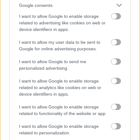
'Drummondii')
Google consents
I want to allow Google to enable storage
related to advertising like cookies on web or
Tekintélyes megjelenésű, de csak középmagas (30 m-re
device identifiers in apps.
nőhet), lombhullató fa. Koronája kerekded: többnyire
I want to allow my user data to be sent to
tojásdad, de a magányos példányoké egyre inkább a
Google for online advertising purposes.
gömbhöz közelít. Alakja messziről a tölgyére emlékeztet.
Törzse egyenes, karcsú – átmérője 1 m-nél kisebb.
I want to allow Google to send me
magasan elágazó. Kérge fiatalon szürkésbarna, sima, az
personalized advertising.
idősebb fáké hosszában sekélyen repedezett,
sötétszürke, nem hámlik, finoman keskeny lemezes. Ágai
I want to allow Google to enable storage
kopaszok, fényes barnák, a tölgyénél karcsúbbak és
related to analytics like cookies on web or
hosszabbak; megsebezve fehér tejnedvet engednek.
device identifiers in apps.
Vesszői barnák, simák, hamvasak. Kérge alatt a fája
sárgás- vagy pirosasfehér.
I want to allow Google to enable storage
Kopasz rügyeinek színe a sötétpirostól a vörösbarnáig
related to functionality of the website or app.
változik. Legfeljebb 15 cm hosszú nyelű, kopasz, 10–
15 cm hosszú és csaknem ugyanolyan széles,
I want to allow Google to enable storage
tenyeresen 3–7 különböző nagyságú karéjra tagolt
related to personalization.
levelei átellenesen állnak. Az alsó levélkaréjok kisebbek,