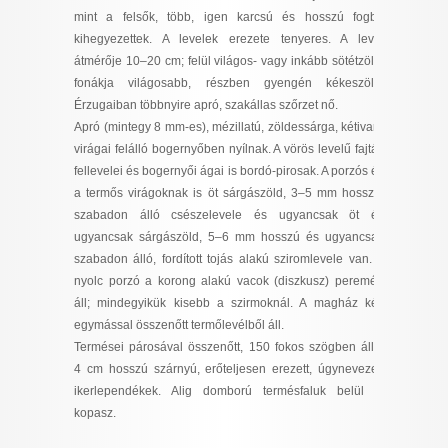
I want to allow Google to enable storage
mint a felsők, több, igen karcsú és hosszú fogba
related to security, including authentication
kihegyezettek. A levelek erezete tenyeres. A levél
functionality and fraud prevention, and other
átmérője 10–20 cm; felül világos- vagy inkább sötétzöld,
user protection.
fonákja világosabb, részben gyengén kékeszöld.
Érzugaiban többnyire apró, szakállas szőrzet nő.
Apró (mintegy 8 mm-es), mézillatú, zöldessárga, kétivarú
virágai felálló bogernyőben nyílnak. A vörös levelű fajták
CONFIRM
fellevelei és bogernyői ágai is bordó-pirosak. A porzós és
a termős virágoknak is öt sárgászöld, 3–5 mm hosszú,
szabadon álló csészelevele és ugyancsak öt és
Data Deletion
ugyancsak sárgászöld, 5–6 mm hosszú és ugyancsak
Data Access
Privacy Policy
szabadon álló, fordított tojás alakú sziromlevele van. A
nyolc porzó a korong alakú vacok (diszkusz) peremén
áll; mindegyikük kisebb a szirmoknál. A magház két,
egymással összenőtt termőlevélből áll.
Termései párosával összenőtt, 150 fokos szögben álló,
4 cm hosszú szárnyú, erőteljesen erezett, úgynevezett
ikerlependékek. Alig domború termésfaluk belül is
kopasz.