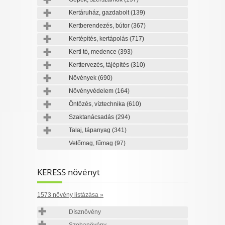
Kertáruház, gazdabolt
(139)
Kertberendezés, bútor
(367)
Kertépítés, kertápolás
(717)
Kerti tó, medence
(393)
Kerttervezés, tájépítés
(310)
Növények
(690)
Növényvédelem
(164)
Öntözés, víztechnika
(610)
Szaktanácsadás
(294)
Talaj, tápanyag
(341)
Vetőmag, fűmag
(97)
KERESS növényt
1573 növény listázása »
Dísznövény