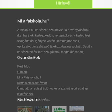
Hírlevél
Mi a faiskola.hu?
A faiskola.hu kertészeti szaknévsor a növényvásárlók
(kertbarátok, kertészkedők, kertépítők) és a kertépítési
szolgáltatást igénybe vevők (kerttulajdonosok,
építkezők, társasházak) tájékoztatására szolgál. Segít a
kertészetek és kerti szolgáltatók megtalálásában,
Gyorslinkek
kiválasztásában.
Kerti blog
Címlap
Mi a Faiskola.hu?
Kertészeti szaknévsor
Útmutató a regisztrációhoz és a szaknévsori adatlap
kitöltéséhez
Kertészetek
Adatkezelési tájékoztató