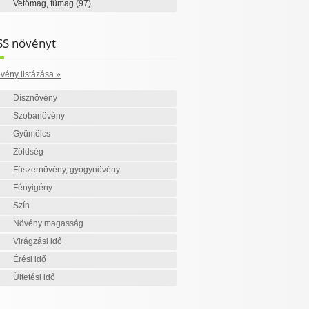
Vetőmag, fűmag
(97)
SS növényt
vény listázása »
Dísznövény
Szobanövény
Gyümölcs
Zöldség
Fűszernövény, gyógynövény
Fényigény
Szín
Növény magasság
Virágzási idő
Érési idő
Ültetési idő