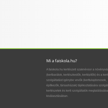
Mi a faiskola.hu?
A faiskola.hu kertészeti szaknévsor a növényvá
(kertbarátok, kertészkedők, kertépítők) és a kert
szolgáltatást igénybe vevők (kerttulajdonosok,
építkezők, társasházak) tájékoztatására szolgál
kertészetek és kerti szolgáltatók megtalálásába
kiválasztásában.