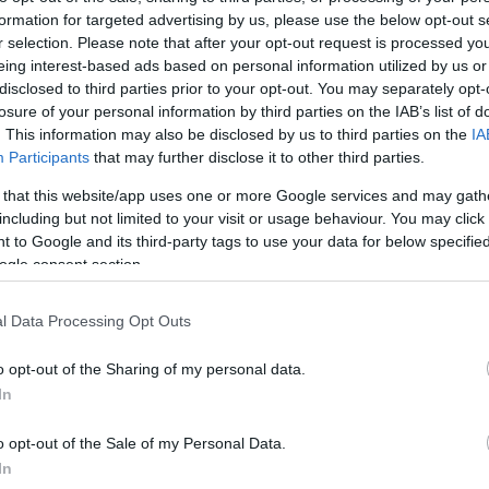
formation for targeted advertising by us, please use the below opt-out s
Jelszó
Emlékezzen rám
r selection. Please note that after your opt-out request is processed y
eing interest-based ads based on personal information utilized by us or
nevét?
Regisztráció
disclosed to third parties prior to your opt-out. You may separately opt-
térképes szaknévsora
losure of your personal information by third parties on the IAB’s list of
. This information may also be disclosed by us to third parties on the
IA
KERTÉSZ ÉS KERTÉSZET REGISZTRÁCIÓ
NÖVÉNYKATALÓGUS
Participants
that may further disclose it to other third parties.
 that this website/app uses one or more Google services and may gath
dek (
Helenium sp.
)
including but not limited to your visit or usage behaviour. You may click 
 to Google and its third-party tags to use your data for below specifi
ogle consent section.
l Data Processing Opt Outs
osszúkás-
o opt-out of the Sharing of my personal data.
futók. A
In
efelé álló
k, sárga,
o opt-out of the Sale of my Personal Data.
 virágzási
In
stól.