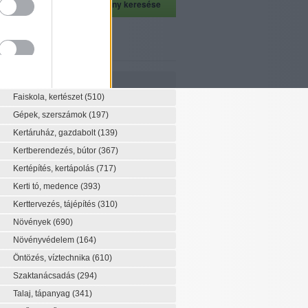
szeti szaknévsor
Szaknévsor
Faiskola, kertészet
(510)
Gépek, szerszámok
(197)
Kertáruház, gazdabolt
(139)
Kertberendezés, bútor
(367)
Kertépítés, kertápolás
(717)
Kerti tó, medence
(393)
Kerttervezés, tájépítés
(310)
Növények
(690)
Növényvédelem
(164)
Öntözés, víztechnika
(610)
Szaktanácsadás
(294)
Talaj, tápanyag
(341)