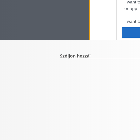
I want t
or app.
I want t
I want t
authenti
Szóljon hozzá!