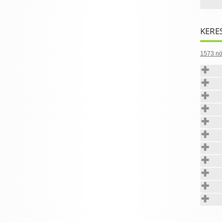
KERE
1573 nö