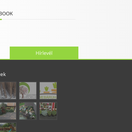
BOOK
Hírlevél
tek