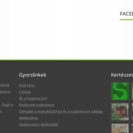
FACE
Gyorslinkek
Kertésze
sárlók
Kerti blog
építési
Címlap
Mi a Faiskola.hu?
. Segít a
Kertészeti szaknévsor
n,
Útmutató a regisztrációhoz és a szaknévsori adatlap
kitöltéséhez
Adatkezelési tájékoztató