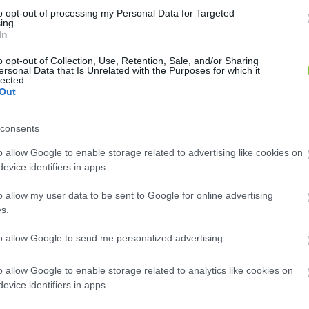
b talajt
to opt-out of processing my Personal Data for Targeted
virágként
ing.
In
 korban -
Hasonló növények
Napfényvirág (
Helenium x hybridum
)
o opt-out of Collection, Use, Retention, Sale, and/or Sharing
s.
ersonal Data that Is Unrelated with the Purposes for which it
Napfényvirág (Helenium x hybridum)Magassága:
lected.
1–1,2 m;...
Out
consents
o allow Google to enable storage related to advertising like cookies on
evice identifiers in apps.
o allow my user data to be sent to Google for online advertising
s.
to allow Google to send me personalized advertising.
o allow Google to enable storage related to analytics like cookies on
evice identifiers in apps.