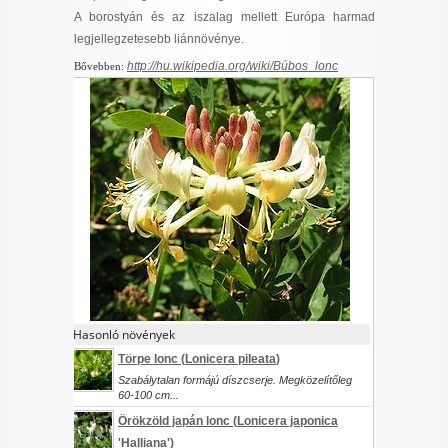
I want to allow Google to enable storage
A borostyán és az iszalag mellett Európa harmadik
related to security, including authentication
legjellegzetesebb liánnövénye.
functionality and fraud prevention, and other
http://hu.wikipedia.org/wiki/Búbos_lonc
Bővebben:
user protection.
CONFIRM
Data Deletion
Data Access
Privacy Policy
Hasonló növények
Törpe lonc (
Lonicera pileata
)
Szabálytalan formájú díszcserje. Megközelítőleg
60-100 cm...
Örökzöld japán lonc (
Lonicera japonica
'Halliana')