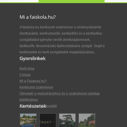
Mi a faiskola.hu?
A faiskola.hu kertészeti szaknévsor a növényvásárlók
(kertbarátok, kertészkedők, kertépítők) és a kertépítési
szolgáltatást igénybe vevők (kerttulajdonosok,
építkezők, társasházak) tájékoztatására szolgál. Segít a
kertészetek és kerti szolgáltatók megtalálásában,
Gyorslinkek
kiválasztásában.
Kerti blog
Címlap
Mi a Faiskola.hu?
Kertészeti szaknévsor
Útmutató a regisztrációhoz és a szaknévsori adatlap
kitöltéséhez
Kertészetek
Adatkezelési tájékoztató