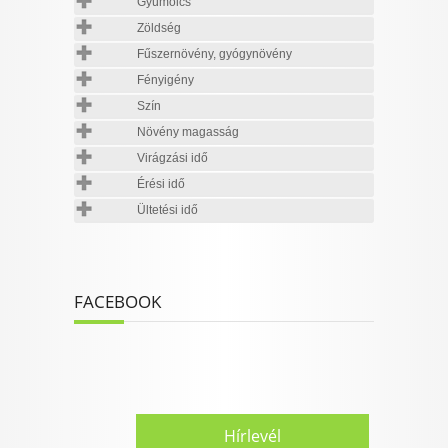
Gyümölcs
Zöldség
Fűszernövény, gyógynövény
Fényigény
Szín
Növény magasság
Virágzási idő
Érési idő
Ültetési idő
FACEBOOK
Hírlevél