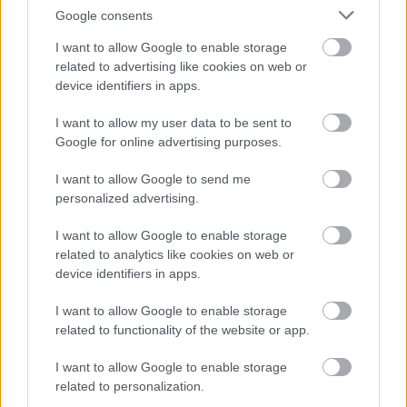
'Serotina')
Google consents
I want to allow Google to enable storage
related to advertising like cookies on web or
A
búbos lonc
(Lonicera periclymenum)
a kétszikűek
device identifiers in apps.
(Magnoliopsida)
osztályának a mácsonyák
(Dipsacales)
I want to allow my user data to be sent to
rendjéhez, ezen belül a loncfélék
(Caprifoliaceae)
Google for online advertising purposes.
családjához tartozó faj.
A búbos lonc 4-5 méterre is felkapaszkodó kúszócserje.
I want to allow Google to send me
Jobbra csavarodó ágai kopaszok, gyéren vagy
personalized advertising.
mirigyesen szőrösek. A levelek átellenesen állnak, 9
centiméter hosszúak és 5 centiméter szélesek,
I want to allow Google to enable storage
hosszúkásak vagy elliptikusak. Csúcsuk tompa vagy
related to analytics like cookies on web or
hegyes, színük felül sötétzöld, fonákjuk kékesen hamvas,
device identifiers in apps.
a fiatal levelek gyengén szőrösek. A virágok 5 cimpájúak,
nagyok, kellemes illatúak, sárgásfehérek vagy sárgák,
I want to allow Google to enable storage
gyakran bíborpirossal futtatottak.
related to functionality of the website or app.
A búbos lonc élőhelye erdők széle, cserjések, bokros
lejtők és napfényes erdők.
I want to allow Google to enable storage
A virágzási ideje május-június között van, ritkán
related to personalization.
szeptemberig tarthat a virágzás.