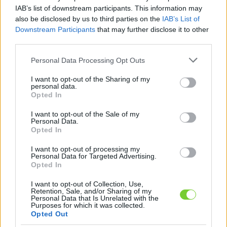
Felhasználónév
Bejelentkezés
IAB’s list of downstream participants. This information may
also be disclosed by us to third parties on the
IAB’s List of
faiskola.hu
Jelszó
Downstream Participants
that may further disclose it to other
third parties.
Kertészeti, kerti termékek és szolgáltatások térképes
Emlékezzen
szaknévsora
Please note that this website/app uses one or more Google
Personal Data Processing Opt Outs
services and may gather and store information including but
rám
not limited to your visit or usage behaviour. You may click to
I want to opt-out of the Sharing of my
personal data.
grant or deny consent to Google and its third-party tags to
Opted In
CÍMLAP
Elfelejtette jelszavát?
Elfelejtette felhasználónevét?
use your data for below specified purposes in below Google
Regisztráció
consent section.
I want to opt-out of the Sale of my
Personal Data.
MI A FAISKOLA.HU?
Opted In
I want to opt-out of processing my
KERTÉSZ ÉS KERTÉSZET REGISZTRÁCIÓ
Personal Data for Targeted Advertising.
Opted In
NÖVÉNYKATALÓGUS
I want to opt-out of Collection, Use,
Retention, Sale, and/or Sharing of my
Personal Data that Is Unrelated with the
Búbos lonc (
Lonicera
Purposes for which it was collected.
Opted Out
periclymenum