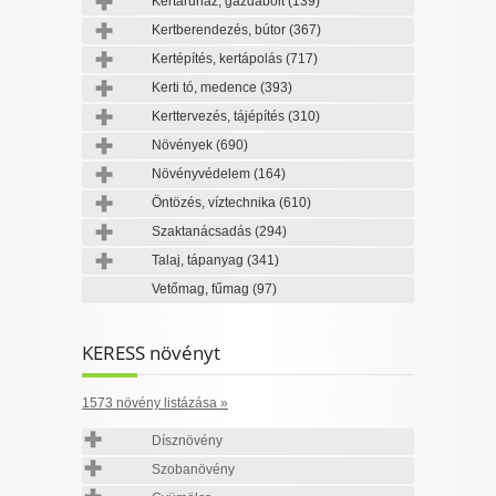
Kertáruház, gazdabolt
(139)
Kertberendezés, bútor
(367)
Kertépítés, kertápolás
(717)
Kerti tó, medence
(393)
Kerttervezés, tájépítés
(310)
Növények
(690)
Növényvédelem
(164)
Öntözés, víztechnika
(610)
Szaktanácsadás
(294)
Talaj, tápanyag
(341)
Vetőmag, fűmag
(97)
KERESS növényt
1573 növény listázása »
Dísznövény
Szobanövény