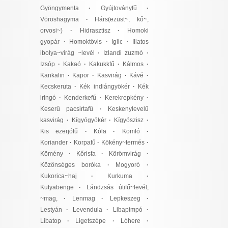
Gyöngymenta
·
Gyújtoványfű
·
Vöröshagyma
·
Hárs(ezüst~, kő~,
orvosi~)
·
Hidrasztisz
·
Homoki
gyopár
·
Homoktövis
·
Iglic
·
Illatos
ibolya~virág ~levél
·
Izlandi zuzmó
·
Izsóp
·
Kakaó
·
Kakukkfű
·
Kálmos
·
Kankalin
·
Kapor
·
Kasvirág
·
Kávé
·
Kecskeruta
·
Kék indiángyökér
·
Kék
iringó
·
Kenderkefű
·
Kerekrepkény
·
Keserű pacsirtafű
·
Keskenylevelű
kasvirág
·
Kígyógyökér
·
Kígyószisz
·
Kis ezerjófű
·
Kóla
·
Komló
·
Koriander
·
Korpafű
·
Kökény~termés
·
Kömény
·
Kőrisfa
·
Körömvirág
·
Közönséges boróka
·
Mogyoró
·
Kukorica~haj
·
Kurkuma
·
Kutyabenge
·
Lándzsás útifű~levél,
~mag,
·
Lenmag
·
Lepkeszeg
·
Lestyán
·
Levendula
·
Libapimpó
·
Libatop
·
Ligetszépe
·
Lóhere
·