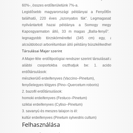
60%-, összes erdőterületünk 7%-a.
Legidősebb magyarországi példányai a Fenyőfőnél
található, 220 éves „iszonyatos fák”. Legmagasabb
nyilvántartott hazai példánya a Somogy megyei
Kaposgyarmaton álló, 33 m magas „Balla-fenyő”. A
legnagyobb törzskörmérettel (345 cm) egy, az
alcsútdobozi arborétumban álló példány büszkélkedhet.
Társulásai Majer szerint
A Majer-féle erdőtipológiai rendszer szerint társulásait az
alábbi csoportokba oszthatjuk be: 1. acidofil
erdőtársulások:
mészkerülő erdeifenyves
(Vaccino–Pinetum)
,
fenyőelegyes tölgyes
(Pino–Quercetum roboris)
2. bazofil erdőtársulások:
homoki erdeifenyves
(Festuco–Pinetum)
sziklai erdeifenyves
(Cytiso–Pinetum)
3. savanyú és meszes talajon is él:
kultúr erdeifenyves
(Pinetum sylvestris cultum)
Felhasználása