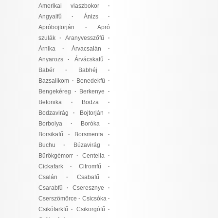
Amerikai viaszbokor
·
Angyalfű
·
Ánizs
·
Apróbojtorján
·
Apró
szulák
·
Aranyvesszőfű
·
Árnika
·
Árvacsalán
·
Anyarozs
·
Árvácskafű
·
Babér
·
Babhéj
·
Bazsalikom
·
Benedekfű
·
Bengekéreg
·
Berkenye
·
Betonika
·
Bodza
·
Bodzavirág
·
Bojtorján
·
Borbolya
·
Boróka
·
Borsikafű
·
Borsmenta
·
Buchu
·
Búzavirág
·
Bürökgémorr
·
Centella
·
Cickafark
·
Citromfű
·
Csalán
·
Csabafű
·
Csarabfű
·
Cseresznye
·
Cserszömörce
·
Csicsóka
·
Csikófarkfű
·
Csikorgófű
·