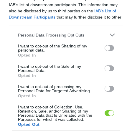
Felhasználónév
Bejelentkezés
IAB’s list of downstream participants. This information may
also be disclosed by us to third parties on the
IAB’s List of
faiskola.hu
Jelszó
Downstream Participants
that may further disclose it to other
third parties.
Kertészeti, kerti termékek és szolgáltatások térképes
Emlékezzen
szaknévsora
Please note that this website/app uses one or more Google
Personal Data Processing Opt Outs
services and may gather and store information including but
rám
not limited to your visit or usage behaviour. You may click to
I want to opt-out of the Sharing of my
personal data.
grant or deny consent to Google and its third-party tags to
Opted In
CÍMLAP
Elfelejtette jelszavát?
Elfelejtette felhasználónevét?
use your data for below specified purposes in below Google
Regisztráció
consent section.
I want to opt-out of the Sale of my
Personal Data.
MI A FAISKOLA.HU?
Opted In
I want to opt-out of processing my
KERTÉSZ ÉS KERTÉSZET REGISZTRÁCIÓ
Personal Data for Targeted Advertising.
Opted In
NÖVÉNYKATALÓGUS
I want to opt-out of Collection, Use,
Retention, Sale, and/or Sharing of my
Personal Data that Is Unrelated with the
Erdei fenyő (
Pinus
Purposes for which it was collected.
Opted Out
sylvetris
'Watereri')