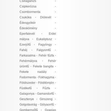
Csillagánizs
·
Csipkerózsa
·
Csombormenta
·
Csukóka
·
Diólevél
·
Édesgyökér
·
Édeskömény
·
Eperfalevél
·
Erdei
mályva
·
Eukaliptusz
·
Ezerjófű
·
Fagyöngy
·
Fahéj
·
Falgyomfű
·
Farkasalma
·
Fehér fűzfa
·
Fehérmályva
·
Fehér
ürömfű
·
Fekete bangita
·
Fekete nadály
·
Fodormenta
·
Fokhagyma
·
Földiszeder
·
Földitömjén
·
Füstikefű
·
Fűzfa
·
Galagonya
·
Gamandorfű
·
Gesztenye
·
Ginszeng
·
Golgotavirág
·
Gólyaorrfű
·
Gombernyőfű
·
Gyapjas