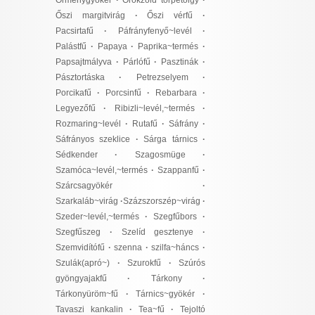
Örménygyökér
·
Örökzöld törpetölgy
·
Őszi margitvirág
·
Őszi vérfű
·
Pacsirtafű
·
Páfrányfenyő~levél
·
Palástfű
·
Papaya
·
Paprika~termés
·
Papsajtmályva
·
Párlófű
·
Pasztinák
·
Pásztortáska
·
Petrezselyem
·
Porcikafű
·
Porcsinfű
·
Rebarbara
·
Legyezőfű
·
Ribizli~levél,~termés
·
Rozmaring~levél
·
Rutafű
·
Sáfrány
·
Sáfrányos szeklice
·
Sárga tárnics
·
Sédkender
·
Szagosmüge
·
Szamóca~levél,~termés
·
Szappanfű
·
Szárcsagyökér
·
Szarkaláb~virág
·
Százszorszép~virág
·
Szeder~levél,~termés
·
Szegfűbors
·
Szegfűszeg
·
Szelíd gesztenye
·
Szemvidítófű
·
szenna
·
szilfa~háncs
·
Szulák(apró~)
·
Szurokfű
·
Szúrós
gyöngyajakfű
·
Tárkony
·
Tárkonyüröm~fű
·
Tárnics~gyökér
·
Tavaszi kankalin
·
Tea~fű
·
Tejoltó