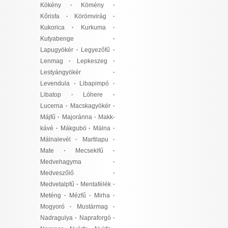
Kökény
·
Kömény
·
Kőrisfa
·
Körömvirág
·
Kukorica
·
Kurkuma
·
Kutyabenge
·
Lapugyökér
·
Legyezőfű
·
Lenmag
·
Lepkeszeg
·
Lestyángyökér
·
Levendula
·
Libapimpó
·
Libatop
·
Lóhere
·
Lucerna
·
Macskagyökér
·
Májfű
·
Majoránna
·
Makk-
kávé
·
Mákgubó
·
Málna
·
Málnalevél
·
Martilapu
·
Mate
·
Mecsekifű
·
Medvehagyma
·
Medveszőlő
·
Medvetalpfű
·
Mentafélék
·
Meténg
·
Mézfű
·
Mirha
·
Mogyoró
·
Mustármag
·
Nadragulya
·
Napraforgó
·