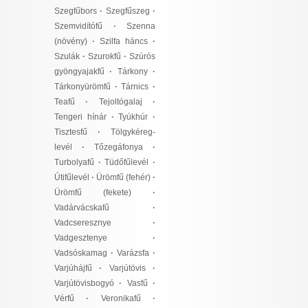
Szegfűbors
·
Szegfűszeg
·
Szemvidítófű
·
Szenna
(növény)
·
Szilfa háncs
·
Szulák
·
Szurokfű
·
Szúrós
gyöngyajakfű
·
Tárkony
·
Tárkonyürömfű
·
Tárnics
·
Teafű
·
Tejoltógalaj
·
Tengeri hínár
·
Tyúkhúr
·
Tisztesfű
·
Tölgykéreg-
levél
·
Tőzegáfonya
·
Turbolyafű
·
Tüdőfűlevél
·
Útifűlevél
·
Ürömfű (fehér)
·
Ürömfű (fekete)
·
Vadárvácskafű
·
Vadcseresznye
·
Vadgesztenye
·
Vadsóskamag
·
Varázsfa
·
Varjúhájfű
·
Varjútövis
·
Varjútövisbogyó
·
Vasfű
·
Vérfű
·
Veronikafű
·