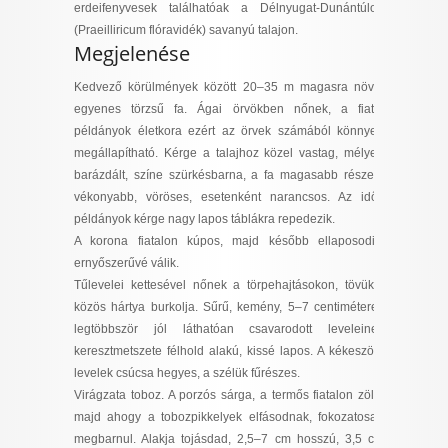
erdeifenyvesek találhatóak a Délnyugat-Dunántúlon
I want to allow Google to enable storage
(Praeilliricum flóravidék) savanyú talajon.
related to security, including authentication
Megjelenése
functionality and fraud prevention, and other
user protection.
Kedvező körülmények között 20–35 m magasra növő,
egyenes törzsű fa. Ágai örvökben nőnek, a fiatal
példányok életkora ezért az örvek számából könnyen
megállapítható. Kérge a talajhoz közel vastag, mélyen
CONFIRM
barázdált, színe szürkésbarna, a fa magasabb részein
vékonyabb, vöröses, esetenként narancsos. Az idős
példányok kérge nagy lapos táblákra repedezik.
Data Deletion
Data Access
Privacy Policy
A korona fiatalon kúpos, majd később ellaposodik,
ernyőszerűvé válik.
Tűlevelei kettesével nőnek a törpehajtásokon, tövüket
közös hártya burkolja. Sűrű, kemény, 5–7 centiméteres
legtöbbször jól láthatóan csavarodott leveleinek
keresztmetszete félhold alakú, kissé lapos. A kékeszöld
levelek csúcsa hegyes, a szélük fűrészes.
Virágzata toboz. A porzós sárga, a termős fiatalon zöld,
majd ahogy a tobozpikkelyek elfásodnak, fokozatosan
megbarnul. Alakja tojásdad, 2,5–7 cm hosszú, 3,5 cm