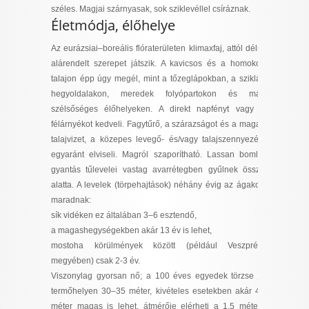
széles. Magjai szárnyasak, sok sziklevéllel csíráznak.
Életmódja, élőhelye
Az eurázsiai–boreális flóraterületen klimaxfaj, attól délre
alárendelt szerepet játszik. A kavicsos és a homokos
talajon épp úgy megél, mint a tőzeglápokban, a sziklás
hegyoldalakon, meredek folyópartokon és más
szélsőséges élőhelyeken. A direkt napfényt vagy a
félárnyékot kedveli. Fagytűrő, a szárazságot és a magas
talajvizet, a közepes levegő- és/vagy talajszennyezést
egyaránt elviseli. Magról szaporítható. Lassan bomló,
gyantás tűlevelei vastag avarrétegben gyűlnek össze
alatta. A levelek (törpehajtások) néhány évig az ágakon
maradnak:
sík vidéken ez általában 3–6 esztendő,
a magashegységekben akár 13 év is lehet,
mostoha körülmények között (például Veszprém
megyében) csak 2-3 év.
Viszonylag gyorsan nő; a 100 éves egyedek törzse jó
termőhelyen 30–35 méter, kivételes esetekben akár 48
méter magas is lehet, átmérője elérheti a 1,5 métert.