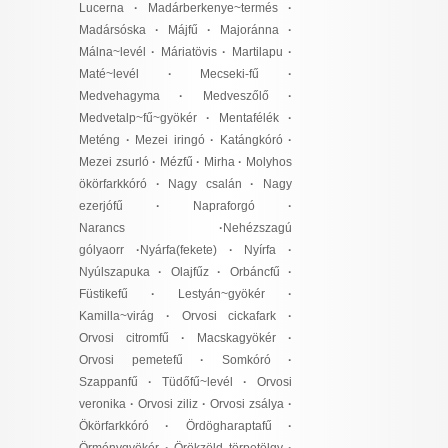
Lucerna
·
Madárberkenye~termés
·
Madársóska
·
Májfű
·
Majoránna
·
Málna~levél
·
Máriatövis
·
Martilapu
·
Maté~levél
·
Mecseki-fű
·
Medvehagyma
·
Medveszőlő
·
Medvetalp~fű~gyökér
·
Mentafélék
·
Meténg
·
Mezei iringó
·
Katángkóró
·
Mezei zsurló
·
Mézfű
·
Mirha
·
Molyhos
ökörfarkkóró
·
Nagy csalán
·
Nagy
ezerjófű
·
Napraforgó
·
Narancs
·
Nehézszagú
gólyaorr
·
Nyárfa(fekete)
·
Nyírfa
·
Nyúlszapuka
·
Olajfűz
·
Orbáncfű
·
Füstikefű
·
Lestyán~gyökér
·
Kamilla~virág
·
Orvosi cickafark
·
Orvosi citromfű
·
Macskagyökér
·
Orvosi pemetefű
·
Somkóró
·
Szappanfű
·
Tüdőfű~levél
·
Orvosi
veronika
·
Orvosi ziliz
·
Orvosi zsálya
·
Ökörfarkkóró
·
Ördögharaptafű
·