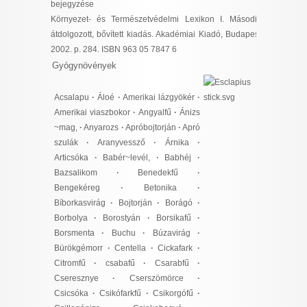
bejegyzése
Környezet- és Természetvédelmi Lexikon I. Második,
átdolgozott, bővített kiadás. Akadémiai Kiadó, Budapest,
2002. p. 284. ISBN 963 05 7847 6
Gyógynövények
Acsalapu
·
Áloé
·
Amerikai lázgyökér
·
Amerikai viaszbokor
·
Angyalfű
·
Ánizs
~mag,
·
Anyarozs
·
Apróbojtorján
·
Apró
szulák
·
Aranyvessző
·
Árnika
·
Articsóka
·
Babér~levél,
·
Babhéj
·
Bazsalikom
·
Benedekfű
·
Bengekéreg
·
Betonika
·
Bíborkasvirág
·
Bojtorján
·
Borágó
·
Borbolya
·
Borostyán
·
Borsikafű
·
Borsmenta
·
Buchu
·
Búzavirág
·
Bürökgémorr
·
Centella
·
Cickafark
·
Citromfű
·
csabafű
·
Csarabfű
·
Cseresznye
·
Cserszömörce
·
Csicsóka
·
Csikófarkfű
·
Csikorgófű
·