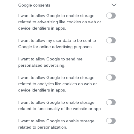
Google consents
I want to allow Google to enable storage
Az
erdeifenyő
(Pinus sylvestris)
a
Pinus (fenyő vagy
related to advertising like cookies on web or
hosszútűs fenyő)
nemzetségbe tartozó faj, az egyik
device identifiers in apps.
legellenállóbb és legigénytelenebb fenyő.
Származása, elterjedése
I want to allow my user data to be sent to
Google for online advertising purposes.
Nemzetségének többi tagjához hasonlóan az északi
(Holarktikus) flórabirodalomban honos. A fenyő
I want to allow Google to send me
nemzetség legelterjedtebb faja: Spanyolországtól Kelet-
personalized advertising.
Szibériáig több mint egymillió km²-en nő. Az eurázsiai–
I want to allow Google to enable storage
boreális flóraterület három domináns fenyőjének egyike
related to analytics like cookies on web or
(a luc és a vörösfenyő mellett).
device identifiers in apps.
A feltehetően Kelet-Ázsiából származó faj már a
földtörténeti harmadkorban meghódította Európát.
I want to allow Google to enable storage
Elterjedési területe a jégkorszakban a felmelegedések
related to functionality of the website or app.
és lehűlések hatására többször is jelentősen eltolódott
észak-déli irányban. Déli határvidéke mára erősen
I want to allow Google to enable storage
feldarabolódott.
related to personalization.
Nem őshonos, ám értékes, védett fajokban gazdag