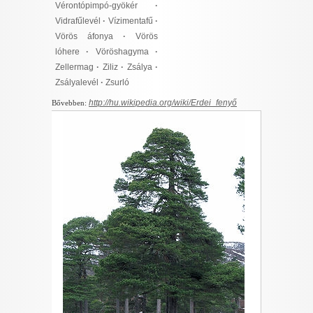
Vérontópimpó-gyökér
·
Vidrafűlevél
·
Vízimentafű
·
Vörös áfonya
·
Vörös
lóhere
·
Vöröshagyma
·
Zellermag
·
Ziliz
·
Zsálya
·
Zsályalevél
·
Zsurló
http://hu.wikipedia.org/wiki/Erdei_fenyő
Bővebben: