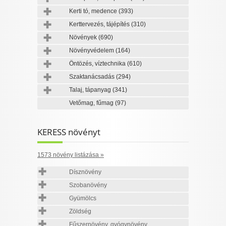
Kerti tó, medence
(393)
Kerttervezés, tájépítés
(310)
Növények
(690)
Növényvédelem
(164)
Öntözés, víztechnika
(610)
Szaktanácsadás
(294)
Talaj, tápanyag
(341)
Vetőmag, fűmag
(97)
KERESS növényt
1573 növény listázása »
Dísznövény
Szobanövény
Gyümölcs
Zöldség
Fűszernövény, gyógynövény