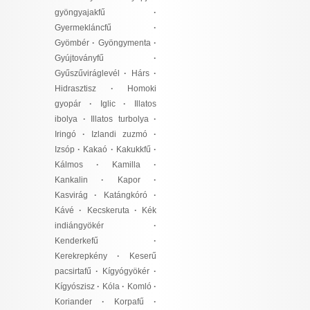
gyöngyajakfű
·
Gyermekláncfű
·
Gyömbér
·
Gyöngymenta
·
Gyújtoványfű
·
Gyűszűviráglevél
·
Hárs
·
Hidrasztisz
·
Homoki
gyopár
·
Iglic
·
Illatos
ibolya
·
Illatos turbolya
·
Iringó
·
Izlandi zuzmó
·
Izsóp
·
Kakaó
·
Kakukkfű
·
Kálmos
·
Kamilla
·
Kankalin
·
Kapor
·
Kasvirág
·
Katángkóró
·
Kávé
·
Kecskeruta
·
Kék
indiángyökér
·
Kenderkefű
·
Kerekrepkény
·
Keserű
pacsirtafű
·
Kígyógyökér
·
Kígyószisz
·
Kóla
·
Komló
·
Koriander
·
Korpafű
·