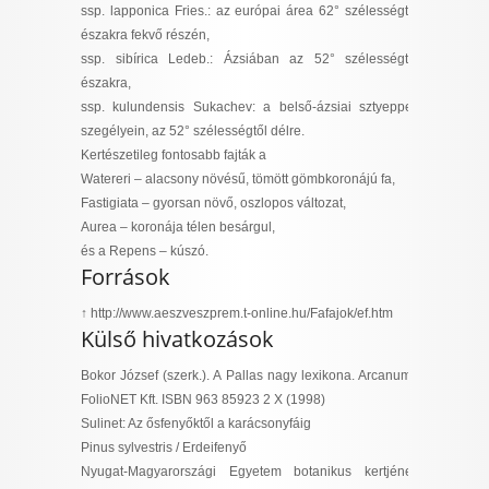
ssp. lapponica Fries.
: az európai área 62° szélességtől
északra fekvő részén,
ssp. sibírica Ledeb.
: Ázsiában az 52° szélességtől
északra,
ssp. kulundensis Sukachev
: a belső-ázsiai sztyeppek
szegélyein, az 52° szélességtől délre.
Kertészetileg fontosabb fajták a
Watereri
– alacsony növésű, tömött gömbkoronájú fa,
Fastigiata
– gyorsan növő, oszlopos változat,
Aurea
– koronája télen besárgul,
és a
Repens
– kúszó.
Források
↑ http://www.aeszveszprem.t-online.hu/Fafajok/ef.htm
Külső hivatkozások
Bokor József (szerk.).
A Pallas nagy lexikona
. Arcanum :
FolioNET Kft. ISBN 963 85923 2 X (1998)
Sulinet: Az ősfenyőktől a karácsonyfáig
Pinus sylvestris / Erdeifenyő
Nyugat-Magyarországi Egyetem botanikus kertjének