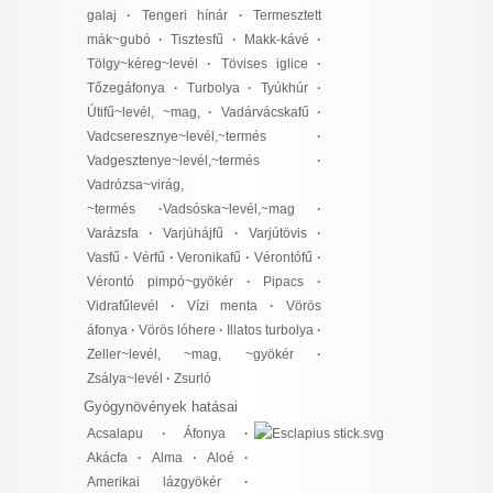
galaj
·
Tengeri hínár
·
Termesztett
mák~gubó
·
Tisztesfű
·
Makk-kávé
·
Tölgy~kéreg~levél
·
Tövises iglice
·
Tőzegáfonya
·
Turbolya
·
Tyúkhúr
·
Útifű~levél, ~mag,
·
Vadárvácskafű
·
Vadcseresznye~levél,~termés
·
Vadgesztenye~levél,~termés
·
Vadrózsa~virág,
~termés
·
Vadsóska~levél,~mag
·
Varázsfa
·
Varjúhájfű
·
Varjútövis
·
Vasfű
·
Vérfű
·
Veronikafű
·
Vérontófű
·
Vérontó pimpó~gyökér
·
Pipacs
·
Vidrafűlevél
·
Vízi menta
·
Vörös
áfonya
·
Vörös lóhere
·
Illatos turbolya
·
Zeller~levél, ~mag, ~gyökér
·
Zsálya~levél
·
Zsurló
Gyógynövények hatásai
Acsalapu
·
Áfonya
·
Akácfa
·
Alma
·
Aloé
·
Amerikai lázgyökér
·