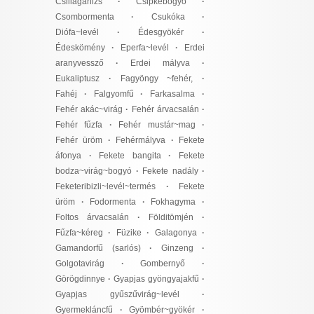
Csillagánizs
·
Csipkebogyó
·
Csombormenta
·
Csukóka
·
Diófa~levél
·
Édesgyökér
·
Édeskömény
·
Eperfa~levél
·
Erdei
aranyvessző
·
Erdei mályva
·
Eukaliptusz
·
Fagyöngy ~fehér,
·
Fahéj
·
Falgyomfű
·
Farkasalma
·
Fehér akác~virág
·
Fehér árvacsalán
·
Fehér fűzfa
·
Fehér mustár~mag
·
Fehér üröm
·
Fehérmályva
·
Fekete
áfonya
·
Fekete bangita
·
Fekete
bodza~virág~bogyó
·
Fekete nadály
·
Feketeribizli~levél~termés
·
Fekete
üröm
·
Fodormenta
·
Fokhagyma
·
Foltos árvacsalán
·
Földitömjén
·
Fűzfa~kéreg
·
Füzike
·
Galagonya
·
Gamandorfű (sarlós)
·
Ginzeng
·
Golgotavirág
·
Gombernyő
·
Görögdinnye
·
Gyapjas gyöngyajakfű
·
Gyapjas gyűszűvirág~levél
·
Gyermekláncfű
·
Gyömbér~gyökér
·