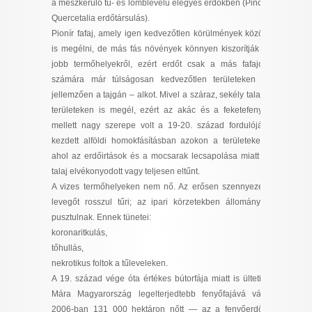
a mészkerülő tű- és lomblevelű elegyes erdőkben (
Pino–
Quercetalia
erdőtársulás).
Pionír fafaj, amely igen kedvezőtlen körülmények között
is megélni, de más fás növények könnyen kiszorítják a
jobb termőhelyekről, ezért erdőt csak a más fafajok
számára már túlságosan kedvezőtlen területeken –
jellemzően a tajgán – alkot. Mivel a száraz, sekély talajú
területeken is megél, ezért az akác és a feketefenyő
mellett nagy szerepe volt a 19-20. század fordulóján
kezdett alföldi homokfásításban azokon a területeken,
ahol az erdőirtások és a mocsarak lecsapolása miatt a
talaj elvékonyodott vagy teljesen eltűnt.
A vizes termőhelyeken nem nő. Az erősen szennyezett
levegőt rosszul tűri; az ipari körzetekben állományai
pusztulnak. Ennek tünetei:
koronaritkulás,
tőhullás,
nekrotikus foltok a tűleveleken.
A 19. század vége óta értékes bútorfája miatt is ültetik.
Mára Magyarország legelterjedtebb fenyőfajává vált:
2006-ban 131 000 hektáron nőtt — az a fenyőerdők