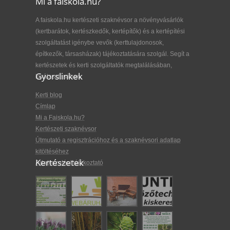
Mi a faiskola.hu?
A faiskola.hu kertészeti szaknévsor a növényvásárlók
(kertbarátok, kertészkedők, kertépítők) és a kertépítési
szolgáltatást igénybe vevők (kerttulajdonosok,
építkezők, társasházak) tájékoztatására szolgál. Segít a
kertészetek és kerti szolgáltatók megtalálásában,
Gyorslinkek
kiválasztásában.
Kerti blog
Címlap
Mi a Faiskola.hu?
Kertészeti szaknévsor
Útmutató a regisztrációhoz és a szaknévsori adatlap
kitöltéséhez
Kertészetek
Adatkezelési tájékoztató