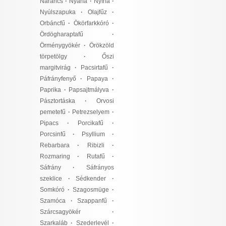
Narancs
·
Nyárfa
·
Nyírfa
·
Nyúlszapuka
·
Olajfűz
·
Orbáncfű
·
Ökörfarkkóró
·
Ördögharaptafű
·
Örménygyökér
·
Örökzöld
törpetölgy
·
Őszi
margitvirág
·
Pacsirtafű
·
Páfrányfenyő
·
Papaya
·
Paprika
·
Papsajtmályva
·
Pásztortáska
·
Orvosi
pemetefű
·
Petrezselyem
·
Pipacs
·
Porcikafű
·
Porcsinfű
·
Psyllium
·
Rebarbara
·
Ribizli
·
Rozmaring
·
Rutafű
·
Sáfrány
·
Sáfrányos
szeklice
·
Sédkender
·
Somkóró
·
Szagosmüge
·
Szamóca
·
Szappanfű
·
Szárcsagyökér
·
Szarkaláb
·
Szederlevél
·