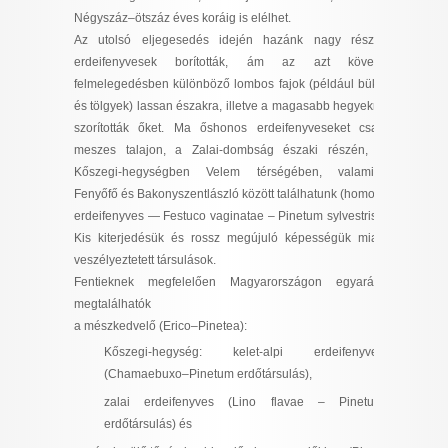
Négyszáz–ötszáz éves koráig is elélhet.
Az utolsó eljegesedés idején hazánk nagy részét
erdeifenyvesek borították, ám az azt követő
felmelegedésben különböző lombos fajok (például bükk
és tölgyek) lassan északra, illetve a magasabb hegyekre
szorították őket. Ma őshonos erdeifenyveseket csak
meszes talajon, a Zalai-dombság északi részén, a
Kőszegi-hegységben Velem térségében, valamint
Fenyőfő és Bakonyszentlászló között találhatunk (homoki
erdeifenyves —
Festuco vaginatae – Pinetum sylvestris
).
Kis kiterjedésük és rossz megújuló képességük miatt
veszélyeztetett társulások.
Fentieknek megfelelően Magyarországon egyaránt
megtalálhatók
a mészkedvelő
(Erico–Pinetea)
:
Kőszegi-hegység: kelet-alpi erdeifenyves
(
Chamaebuxo–Pinetum
erdőtársulás),
zalai erdeifenyves (
Lino flavae – Pinetum
erdőtársulás) és