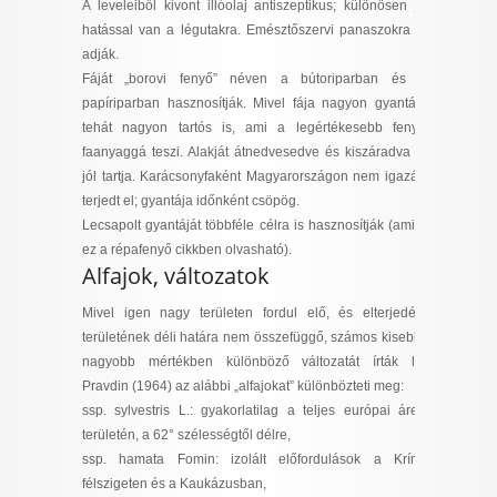
A leveleiből kivont illóolaj antiszeptikus; különösen jó
hatással van a légutakra. Emésztőszervi panaszokra is
adják.
Fáját „borovi fenyő” néven a bútoriparban és a
papíriparban hasznosítják. Mivel fája nagyon gyantás,
tehát nagyon tartós is, ami a legértékesebb fenyő
faanyaggá teszi. Alakját átnedvesedve és kiszáradva is
jól tartja. Karácsonyfaként Magyarországon nem igazán
terjedt el; gyantája időnként csöpög.
Lecsapolt gyantáját többféle célra is hasznosítják (amint
ez a répafenyő cikkben olvasható).
Alfajok, változatok
Mivel igen nagy területen fordul elő, és elterjedési
területének déli határa nem összefüggő, számos kisebb-
nagyobb mértékben különböző változatát írták le.
Pravdin (1964) az alábbi „alfajokat” különbözteti meg:
ssp. sylvestris L.
: gyakorlatilag a teljes európai área
területén, a 62° szélességtől délre,
ssp. hamata Fomin
: izolált előfordulások a Krím-
félszigeten és a Kaukázusban,