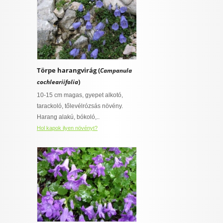
Törpe harangvirág (
Campanula
)
cochleariifolia
10-15 cm magas, gyepet alkotó,
tarackoló, tőlevélrózsás növény.
Harang alakú, bókoló,..
Hol kapok ilyen növényt?