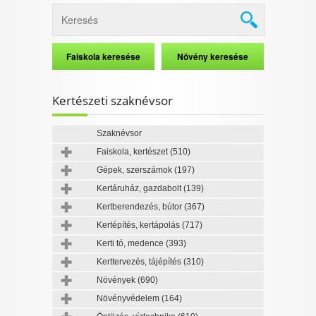
Kertészeti szaknévsor
Szaknévsor
Faiskola, kertészet
(510)
Gépek, szerszámok
(197)
Kertáruház, gazdabolt
(139)
Kertberendezés, bútor
(367)
Kertépítés, kertápolás
(717)
Kerti tó, medence
(393)
Kerttervezés, tájépítés
(310)
Növények
(690)
Növényvédelem
(164)