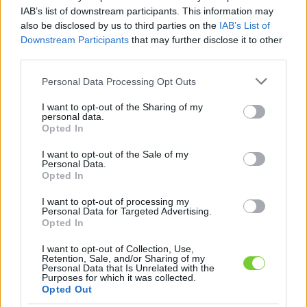
Felhasználónév
Bejelentkezés
IAB’s list of downstream participants. This information may
also be disclosed by us to third parties on the
IAB’s List of
faiskola.hu
Jelszó
Downstream Participants
that may further disclose it to other
third parties.
Kertészeti, kerti termékek és szolgáltatások térképes
Emlékezzen
szaknévsora
Please note that this website/app uses one or more Google
Personal Data Processing Opt Outs
services and may gather and store information including but
rám
not limited to your visit or usage behaviour. You may click to
I want to opt-out of the Sharing of my
personal data.
grant or deny consent to Google and its third-party tags to
Opted In
CÍMLAP
Elfelejtette jelszavát?
Elfelejtette felhasználónevét?
use your data for below specified purposes in below Google
Regisztráció
consent section.
I want to opt-out of the Sale of my
Personal Data.
MI A FAISKOLA.HU?
Opted In
I want to opt-out of processing my
KERTÉSZ ÉS KERTÉSZET REGISZTRÁCIÓ
Personal Data for Targeted Advertising.
Opted In
NÖVÉNYKATALÓGUS
I want to opt-out of Collection, Use,
Retention, Sale, and/or Sharing of my
Personal Data that Is Unrelated with the
Purposes for which it was collected.
Növénykatalógus
Opted Out