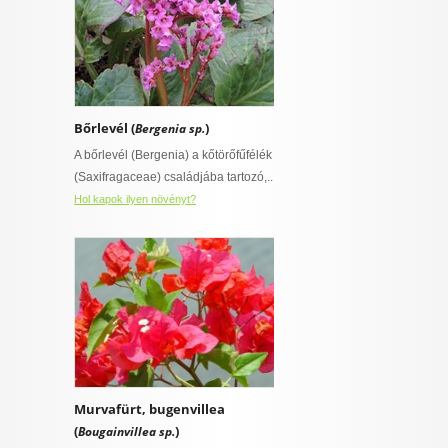
Bőrlevél (
)
Bergenia sp.
A bőrlevél (Bergenia) a kőtörőfűfélék
(Saxifragaceae) családjába tartozó,..
Hol kapok ilyen növényt?
Murvafürt, bugenvillea
(
)
Bougainvillea sp.