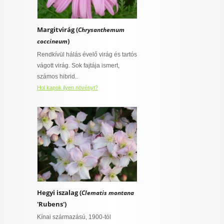
Margitvirág (
Chrysanthemum
)
coccineum
Rendkívül hálás évelő virág és tartós
vágott virág. Sok fajtája ismert,
számos hibrid..
Hol kapok ilyen növényt?
Hegyi iszalag (
Clematis montana
'Rubens')
Kínai származású, 1900-tól