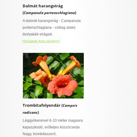
Dalmát harangvirág
(
)
Campanula portenschlagiana
A dalmát harangvirág - Campanula
portenschlagiana - csillag alakú
ibolyakék virágait..
Hol kapok ilyen növényt?
Trombitafolyondár (
Campsis
)
radicans
Léggyökereivel 6-10 méter magasra
kapaszkodó, erőteljes kúszócserje.
Nagy, trombitaszerű..