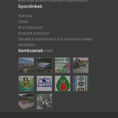
kertészetek és kerti szolgáltatók megtalálásában,
Gyorslinkek
kiválasztásában.
Kerti blog
Címlap
Mi a Faiskola.hu?
Kertészeti szaknévsor
Útmutató a regisztrációhoz és a szaknévsori adatlap
kitöltéséhez
Kertészetek
Adatkezelési tájékoztató