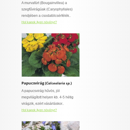
A murvafürt (Bougainvillea) a
szegfűvirágúak (Caryophyllales)
rendjében a csodatölcsérfélék..
Hol kapok ilyen növényt?
Papucsvirág (
)
Calceolaria sp.
A papucsvirág hűvös, jól
megvilágított helyen kb. 4-5 hétig
virágzik, ezért vásárláskor..
Hol kapok ilyen növényt?