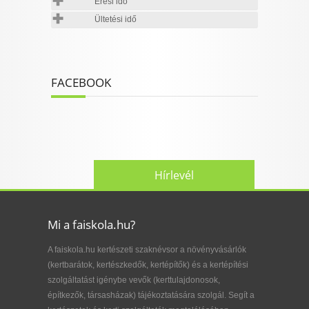
Érési idő
Ültetési idő
FACEBOOK
Hírlevél
Mi a faiskola.hu?
A faiskola.hu kertészeti szaknévsor a növényvásárlók
(kertbarátok, kertészkedők, kertépítők) és a kertépítési
szolgáltatást igénybe vevők (kerttulajdonosok,
építkezők, társasházak) tájékoztatására szolgál. Segít a