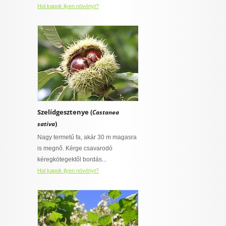
Hol kapok ilyen növényt?
Szelídgesztenye (
Castanea
)
sativa
Nagy termetű fa, akár 30 m magasra
is megnő. Kérge csavarodó
kéregkötegektől bordás...
Hol kapok ilyen növényt?