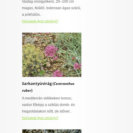
Vastag orsógyökerű. 20–100 cm
magas, felálló. bokrosan ágas szárú,
a pókhálós..
Hol kapok ilyen növényt?
Sarkantyúvirág (
Centranthus
)
ruber
A mediterrán vidékeken honos;
vadon főképp a sziklás domb- és
hegyoldalakon nőtt, de idővel..
Hol kapok ilyen növényt?