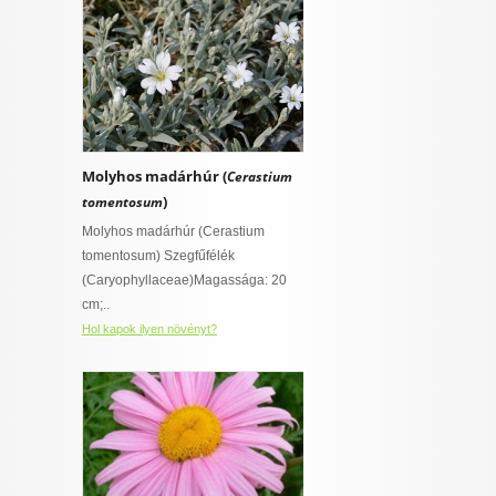
Molyhos madárhúr (
Cerastium
)
tomentosum
Molyhos madárhúr (Cerastium
tomentosum) Szegfűfélék
(Caryophyllaceae)Magassága: 20
cm;..
Hol kapok ilyen növényt?