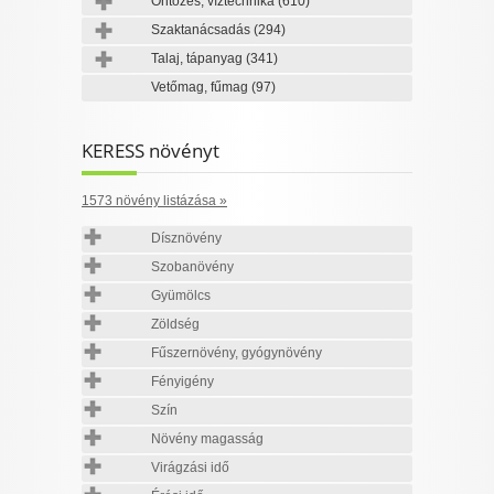
Öntözés, víztechnika
(610)
Szaktanácsadás
(294)
Talaj, tápanyag
(341)
Vetőmag, fűmag
(97)
KERESS növényt
1573 növény listázása »
Dísznövény
Szobanövény
Gyümölcs
Zöldség
Fűszernövény, gyógynövény
Fényigény
Szín
Növény magasság
Virágzási idő