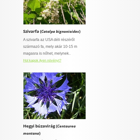
Szivarfa (
)
Catalpa bignonioides
A szivarfa az USA déli részéről
származó fa, mely akár 10-15 m
magasra is nőhet, melynek..
Hol kapok ilyen növényt?
Hegyi búzavirág (
Centaurea
)
montana