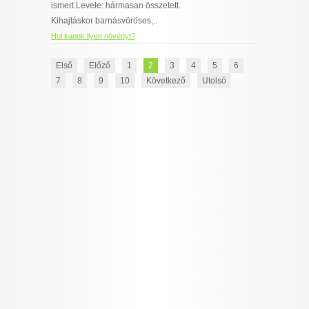
ismert.Levele: hármasan összetett.
Kihajtáskor barnásvöröses,..
Hol kapok ilyen növényt?
Első
Előző
1
2
3
4
5
6
7
8
9
10
Következő
Utolsó