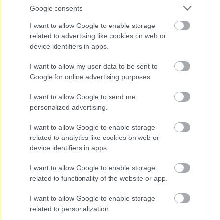
Google consents
I want to allow Google to enable storage
related to advertising like cookies on web or
device identifiers in apps.
I want to allow my user data to be sent to
Google for online advertising purposes.
Virágzási idő » Június
Tulajdonság hozzáadása
I want to allow Google to send me
sű
personalized advertising.
rka
ő
ika, burgonya
I want to allow Google to enable storage
yógynövény
ölcs
related to analytics like cookies on web or
device identifiers in apps.
g
ég
I want to allow Google to enable storage
related to functionality of the website or app.
ít (egész évben
kséges
Csótárvirág (
)
Astilbe x arendsii
I want to allow Google to enable storage
60-70 cm magas bokros
related to personalization.
ő
növekedésű és felálló szárú évelő.