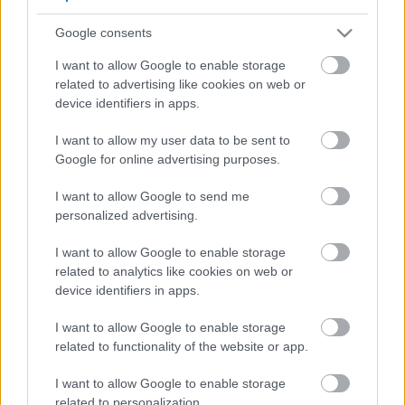
5
5
Google consents
5
5
7
7
6
6
16
I want to allow Google to enable storage
16
7
9
7
9
related to advertising like cookies on web or
3
12
12
3
6
6
143
143
device identifiers in apps.
14
14
4
4
4
4
2
2
2
13
13
2
6
6
I want to allow my user data to be sent to
4
4
14
14
7
7
Google for online advertising purposes.
5
5
2
2
8
8
I want to allow Google to send me
2
2
2
2
2
2
personalized advertising.
2
2
3
3
12
12
I want to allow Google to enable storage
10
10
related to analytics like cookies on web or
device identifiers in apps.
I want to allow Google to enable storage
related to functionality of the website or app.
I want to allow Google to enable storage
related to personalization.