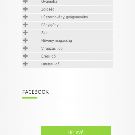
Gyümölcs
Zöldség
Fűszernövény, gyógynövény
Fényigény
Szín
Növény magasság
Virágzási idő
Érési idő
Ültetési idő
FACEBOOK
Hírlevél