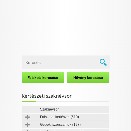
I want to allow Google to enable storage
related to security, including authentication
functionality and fraud prevention, and other
user protection.
CONFIRM
Data Deletion
Data Access
Privacy Policy
Kertészeti szaknévsor
Szaknévsor
Faiskola, kertészet
(510)
Gépek, szerszámok
(197)