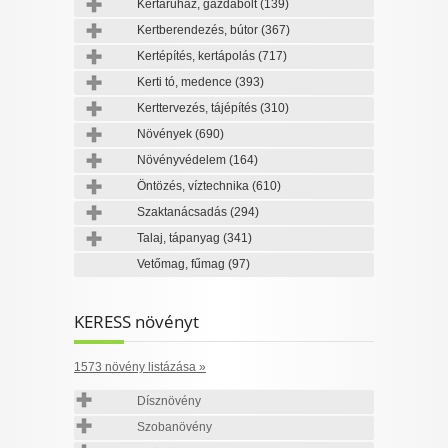
Kertáruház, gazdabolt
(139)
Kertberendezés, bútor
(367)
Kertépítés, kertápolás
(717)
Kerti tó, medence
(393)
Kerttervezés, tájépítés
(310)
Növények
(690)
Növényvédelem
(164)
Öntözés, víztechnika
(610)
Szaktanácsadás
(294)
Talaj, tápanyag
(341)
Vetőmag, fűmag
(97)
KERESS növényt
1573 növény listázása »
Dísznövény
Szobanövény