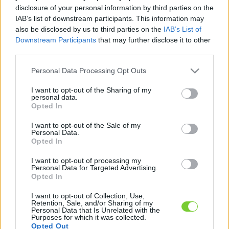
Felhasználónév
Bejelentkezés
disclosure of your personal information by third parties on the
IAB’s list of downstream participants. This information may
faiskola.hu
Jelszó
also be disclosed by us to third parties on the
IAB’s List of
Downstream Participants
that may further disclose it to other
Kertészeti, kerti termékek és szolgáltatások térképes
Emlékezzen
third parties.
szaknévsora
Please note that this website/app uses one or more Google
Personal Data Processing Opt Outs
rám
services and may gather and store information including but
not limited to your visit or usage behaviour. You may click to
I want to opt-out of the Sharing of my
CÍMLAP
personal data.
Elfelejtette jelszavát?
Elfelejtette felhasználónevét?
grant or deny consent to Google and its third-party tags to
Opted In
Regisztráció
use your data for below specified purposes in below Google
consent section.
MI A FAISKOLA.HU?
I want to opt-out of the Sale of my
Personal Data.
Opted In
KERTÉSZ ÉS KERTÉSZET REGISZTRÁCIÓ
I want to opt-out of processing my
Personal Data for Targeted Advertising.
Opted In
NÖVÉNYKATALÓGUS
I want to opt-out of Collection, Use,
Retention, Sale, and/or Sharing of my
Personal Data that Is Unrelated with the
Purposes for which it was collected.
Opted Out