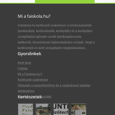
Mi a faiskola.hu?
A faiskola.hu kertészeti szaknévsor a növényvásárlók
(kertbarátok, kertészkedők, kertépítők) és a kertépítési
szolgáltatást igénybe vevők (kerttulajdonosok,
építkezők, társasházak) tájékoztatására szolgál. Segít a
kertészetek és kerti szolgáltatók megtalálásában,
Gyorslinkek
kiválasztásában.
Kerti blog
Címlap
Mi a Faiskola.hu?
Kertészeti szaknévsor
Útmutató a regisztrációhoz és a szaknévsori adatlap
kitöltéséhez
Kertészetek
Adatkezelési tájékoztató