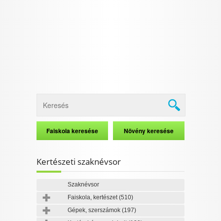
I want to allow Google to enable storage
related to security, including authentication
functionality and fraud prevention, and other
user protection.
CONFIRM
Data Deletion
Data Access
Privacy Policy
Kertészeti szaknévsor
Szaknévsor
Faiskola, kertészet
(510)
Gépek, szerszámok
(197)