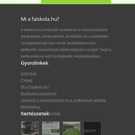
Mi a faiskola.hu?
A faiskola.hu kertészeti szaknévsor a növényvásárlók
(kertbarátok, kertészkedők, kertépítők) és a kertépítési
szolgáltatást igénybe vevők (kerttulajdonosok,
építkezők, társasházak) tájékoztatására szolgál. Segít a
kertészetek és kerti szolgáltatók megtalálásában,
Gyorslinkek
kiválasztásában.
Kerti blog
Címlap
Mi a Faiskola.hu?
Kertészeti szaknévsor
Útmutató a regisztrációhoz és a szaknévsori adatlap
kitöltéséhez
Kertészetek
Adatkezelési tájékoztató