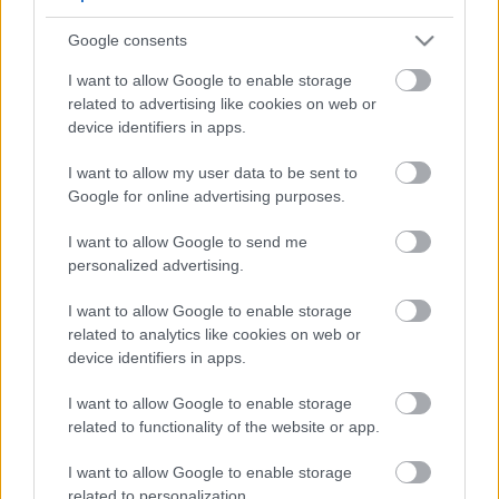
5
5
Google consents
5
5
7
7
6
6
16
I want to allow Google to enable storage
16
7
9
7
9
related to advertising like cookies on web or
3
12
12
3
6
6
143
143
device identifiers in apps.
14
14
4
4
4
4
2
2
2
13
13
2
6
6
I want to allow my user data to be sent to
4
4
14
14
7
7
Google for online advertising purposes.
5
5
2
2
8
8
I want to allow Google to send me
2
2
2
2
2
2
personalized advertising.
2
2
3
3
12
12
I want to allow Google to enable storage
10
10
related to analytics like cookies on web or
device identifiers in apps.
I want to allow Google to enable storage
related to functionality of the website or app.
I want to allow Google to enable storage
related to personalization.