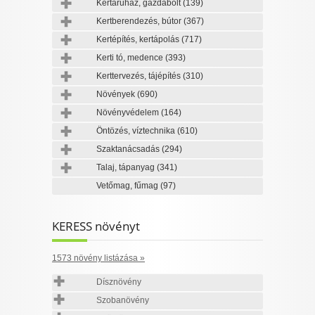
Kertáruház, gazdabolt
(139)
Kertberendezés, bútor
(367)
Kertépítés, kertápolás
(717)
Kerti tó, medence
(393)
Kerttervezés, tájépítés
(310)
Növények
(690)
Növényvédelem
(164)
Öntözés, víztechnika
(610)
Szaktanácsadás
(294)
Talaj, tápanyag
(341)
Vetőmag, fűmag
(97)
KERESS növényt
1573 növény listázása »
Dísznövény
Szobanövény