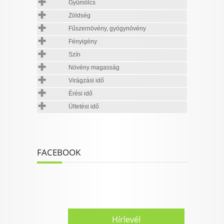
Gyümölcs
Zöldség
Fűszernövény, gyógynövény
Fényigény
Szín
Növény magasság
Virágzási idő
Érési idő
Ültetési idő
FACEBOOK
Hírlevél