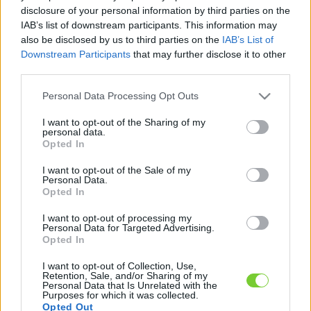
Felhasználónév
Bejelentkezés
disclosure of your personal information by third parties on the
IAB’s list of downstream participants. This information may
faiskola.hu
Jelszó
also be disclosed by us to third parties on the
IAB’s List of
Downstream Participants
that may further disclose it to other
Kertészeti, kerti termékek és szolgáltatások térképes
Emlékezzen
third parties.
szaknévsora
Please note that this website/app uses one or more Google
Personal Data Processing Opt Outs
rám
services and may gather and store information including but
not limited to your visit or usage behaviour. You may click to
I want to opt-out of the Sharing of my
CÍMLAP
personal data.
Elfelejtette jelszavát?
Elfelejtette felhasználónevét?
grant or deny consent to Google and its third-party tags to
Opted In
Regisztráció
use your data for below specified purposes in below Google
consent section.
MI A FAISKOLA.HU?
I want to opt-out of the Sale of my
Personal Data.
Opted In
KERTÉSZ ÉS KERTÉSZET REGISZTRÁCIÓ
I want to opt-out of processing my
Personal Data for Targeted Advertising.
Opted In
NÖVÉNYKATALÓGUS
I want to opt-out of Collection, Use,
Retention, Sale, and/or Sharing of my
Personal Data that Is Unrelated with the
Purposes for which it was collected.
Opted Out