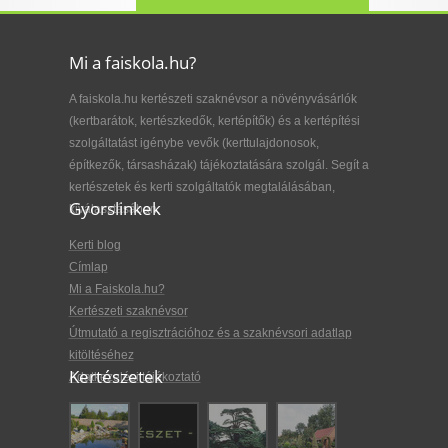
Mi a faiskola.hu?
A faiskola.hu kertészeti szaknévsor a növényvásárlók
(kertbarátok, kertészkedők, kertépítők) és a kertépítési
szolgáltatást igénybe vevők (kerttulajdonosok,
építkezők, társasházak) tájékoztatására szolgál. Segít a
kertészetek és kerti szolgáltatók megtalálásában,
Gyorslinkek
kiválasztásában.
Kerti blog
Címlap
Mi a Faiskola.hu?
Kertészeti szaknévsor
Útmutató a regisztrációhoz és a szaknévsori adatlap
kitöltéséhez
Kertészetek
Adatkezelési tájékoztató