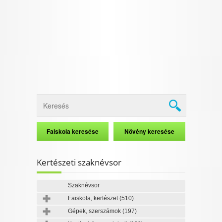
I want to allow Google to enable storage
related to security, including authentication
functionality and fraud prevention, and other
user protection.
CONFIRM
Data Deletion
Data Access
Privacy Policy
Kertészeti szaknévsor
Szaknévsor
Faiskola, kertészet
(510)
Gépek, szerszámok
(197)