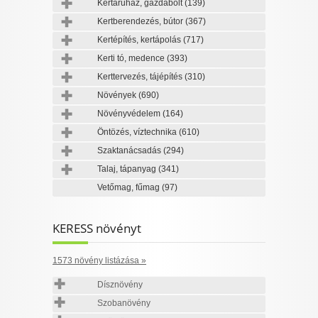
Kertáruház, gazdabolt
(139)
Kertberendezés, bútor
(367)
Kertépítés, kertápolás
(717)
Kerti tó, medence
(393)
Kerttervezés, tájépítés
(310)
Növények
(690)
Növényvédelem
(164)
Öntözés, víztechnika
(610)
Szaktanácsadás
(294)
Talaj, tápanyag
(341)
Vetőmag, fűmag
(97)
KERESS növényt
1573 növény listázása »
Dísznövény
Szobanövény