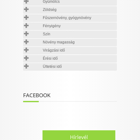
Gyümölcs
Zöldség
Fűszernövény, gyógynövény
Fényigény
Szín
Növény magasság
Virágzási idő
Érési idő
Ültetési idő
FACEBOOK
Hírlevél