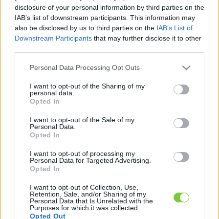
Felhasználónév
Bejelentkezés
disclosure of your personal information by third parties on the
IAB’s list of downstream participants. This information may
faiskola.hu
Jelszó
also be disclosed by us to third parties on the
IAB’s List of
Downstream Participants
that may further disclose it to other
Kertészeti, kerti termékek és szolgáltatások térképes
Emlékezzen
third parties.
szaknévsora
Please note that this website/app uses one or more Google
Personal Data Processing Opt Outs
rám
services and may gather and store information including but
not limited to your visit or usage behaviour. You may click to
I want to opt-out of the Sharing of my
CÍMLAP
personal data.
Elfelejtette jelszavát?
Elfelejtette felhasználónevét?
grant or deny consent to Google and its third-party tags to
Opted In
Regisztráció
use your data for below specified purposes in below Google
consent section.
MI A FAISKOLA.HU?
I want to opt-out of the Sale of my
Personal Data.
Opted In
KERTÉSZ ÉS KERTÉSZET REGISZTRÁCIÓ
I want to opt-out of processing my
Personal Data for Targeted Advertising.
Opted In
NÖVÉNYKATALÓGUS
I want to opt-out of Collection, Use,
Retention, Sale, and/or Sharing of my
Personal Data that Is Unrelated with the
Purposes for which it was collected.
Opted Out