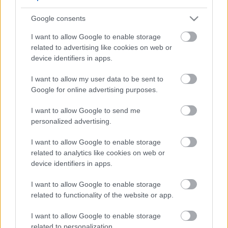
5
5
Google consents
5
5
7
7
6
6
16
I want to allow Google to enable storage
16
7
9
7
9
related to advertising like cookies on web or
3
12
12
3
6
6
143
143
device identifiers in apps.
14
14
4
4
4
4
2
2
2
13
13
2
6
6
I want to allow my user data to be sent to
4
4
14
14
7
7
Google for online advertising purposes.
5
5
2
2
8
8
I want to allow Google to send me
2
2
2
2
2
2
personalized advertising.
2
2
3
3
12
12
I want to allow Google to enable storage
10
10
related to analytics like cookies on web or
device identifiers in apps.
I want to allow Google to enable storage
related to functionality of the website or app.
I want to allow Google to enable storage
related to personalization.