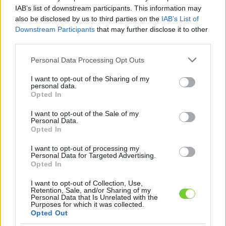
Felhasználónév
Bejelentkezés
IAB’s list of downstream participants. This information may
also be disclosed by us to third parties on the
IAB’s List of
faiskola.hu
Jelszó
Downstream Participants
that may further disclose it to other
third parties.
Kertészeti, kerti termékek és szolgáltatások térképes
Emlékezzen
szaknévsora
Please note that this website/app uses one or more Google
Personal Data Processing Opt Outs
services and may gather and store information including but
rám
not limited to your visit or usage behaviour. You may click to
I want to opt-out of the Sharing of my
personal data.
grant or deny consent to Google and its third-party tags to
Opted In
CÍMLAP
Elfelejtette jelszavát?
Elfelejtette felhasználónevét?
use your data for below specified purposes in below Google
Regisztráció
consent section.
I want to opt-out of the Sale of my
Personal Data.
MI A FAISKOLA.HU?
Opted In
I want to opt-out of processing my
KERTÉSZ ÉS KERTÉSZET REGISZTRÁCIÓ
Personal Data for Targeted Advertising.
Opted In
NÖVÉNYKATALÓGUS
I want to opt-out of Collection, Use,
Retention, Sale, and/or Sharing of my
Personal Data that Is Unrelated with the
Purposes for which it was collected.
Opted Out