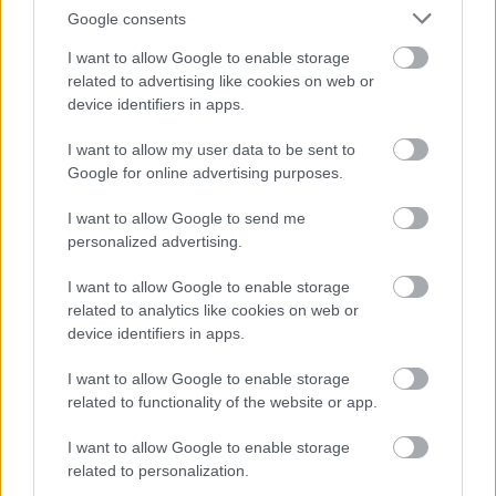
Google consents
5
5
5
5
I want to allow Google to enable storage
7
7
6
6
16
16
related to advertising like cookies on web or
7
9
7
9
device identifiers in apps.
3
12
12
3
6
6
143
143
14
14
4
4
I want to allow my user data to be sent to
4
4
2
2
2
13
13
2
6
6
Google for online advertising purposes.
4
4
14
14
7
7
5
5
2
2
I want to allow Google to send me
8
8
personalized advertising.
2
2
2
2
2
2
2
2
3
3
I want to allow Google to enable storage
12
12
related to analytics like cookies on web or
10
10
device identifiers in apps.
I want to allow Google to enable storage
related to functionality of the website or app.
I want to allow Google to enable storage
related to personalization.