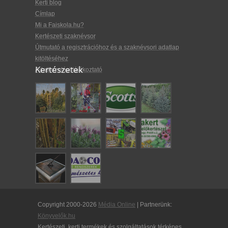
Kerti blog
Címlap
Mi a Faiskola.hu?
Kertészeti szaknévsor
Útmutató a regisztrációhoz és a szaknévsori adatlap
kitöltéséhez
Kertészetek
Adatkezelési tájékoztató
Copyright 2000-2026
Média Online
| Partnerünk:
Könyvelők.hu
Kertészeti, kerti termékek és szolgáltatások térképes