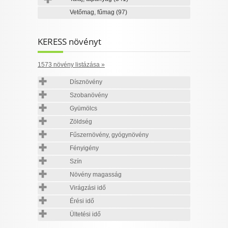
Vetőmag, fűmag
(97)
KERESS növényt
1573 növény listázása »
Dísznövény
Szobanövény
Gyümölcs
Zöldség
Fűszernövény, gyógynövény
Fényigény
Szín
Növény magasság
Virágzási idő
Érési idő
Ültetési idő