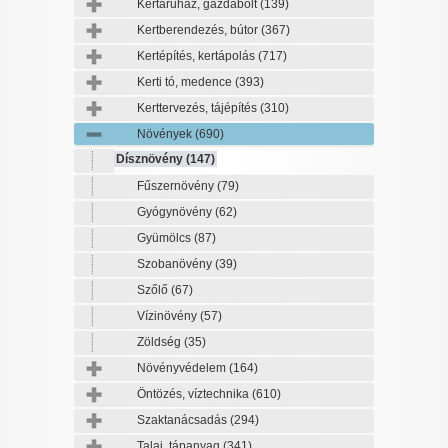
Kertáruház, gazdabolt
(139)
Kertberendezés, bútor
(367)
Kertépítés, kertápolás
(717)
Kerti tó, medence
(393)
Kerttervezés, tájépítés
(310)
Növények
(690)
Dísznövény
(147)
Fűszernövény
(79)
Gyógynövény
(62)
Gyümölcs
(87)
Szobanövény
(39)
Szőlő
(67)
Vízinövény
(57)
Zöldség
(35)
Növényvédelem
(164)
Öntözés, víztechnika
(610)
Szaktanácsadás
(294)
Talaj, tápanyag
(341)