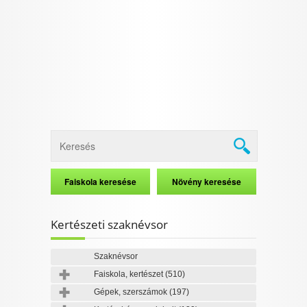
I want to allow Google to enable storage
related to security, including authentication
functionality and fraud prevention, and other
user protection.
CONFIRM
Data Deletion
Data Access
Privacy Policy
Kertészeti szaknévsor
Szaknévsor
Faiskola, kertészet
(510)
Gépek, szerszámok
(197)