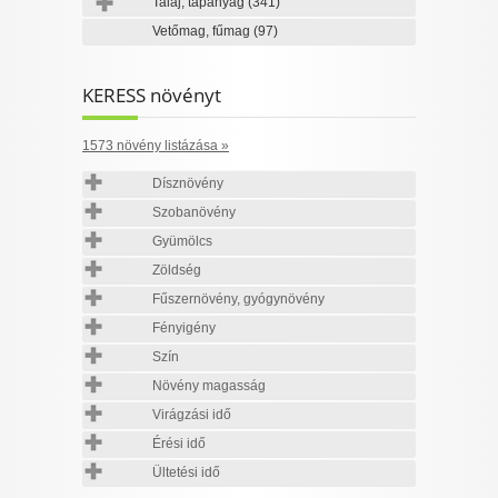
Talaj, tápanyag
(341)
Vetőmag, fűmag
(97)
KERESS növényt
1573 növény listázása »
Dísznövény
Szobanövény
Gyümölcs
Zöldség
Fűszernövény, gyógynövény
Fényigény
Szín
Növény magasság
Virágzási idő
Érési idő
Ültetési idő