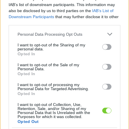
Felhasználónév
Bejelentkezés
IAB’s list of downstream participants. This information may
also be disclosed by us to third parties on the
IAB’s List of
faiskola.hu
Jelszó
Downstream Participants
that may further disclose it to other
third parties.
Kertészeti, kerti termékek és szolgáltatások térképes
Emlékezzen
szaknévsora
Please note that this website/app uses one or more Google
Personal Data Processing Opt Outs
services and may gather and store information including but
rám
not limited to your visit or usage behaviour. You may click to
I want to opt-out of the Sharing of my
personal data.
grant or deny consent to Google and its third-party tags to
Opted In
CÍMLAP
Elfelejtette jelszavát?
Elfelejtette felhasználónevét?
use your data for below specified purposes in below Google
Regisztráció
consent section.
I want to opt-out of the Sale of my
Personal Data.
MI A FAISKOLA.HU?
Opted In
I want to opt-out of processing my
KERTÉSZ ÉS KERTÉSZET REGISZTRÁCIÓ
Personal Data for Targeted Advertising.
Opted In
NÖVÉNYKATALÓGUS
I want to opt-out of Collection, Use,
Retention, Sale, and/or Sharing of my
Personal Data that Is Unrelated with the
Purposes for which it was collected.
Opted Out