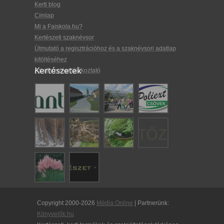
Kerti blog
Címlap
Mi a Faiskola.hu?
Kertészeti szaknévsor
Útmutató a regisztrációhoz és a szaknévsori adatlap
kitöltéséhez
Kertészetek
Adatkezelési tájékoztató
Copyright 2000-2026
Média Online
| Partnerünk:
Könyvelők.hu