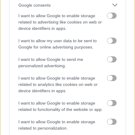
Google consents
I want to allow Google to enable storage
related to advertising like cookies on web or
device identifiers in apps.
I want to allow my user data to be sent to
Google for online advertising purposes.
I want to allow Google to send me
personalized advertising.
I want to allow Google to enable storage
related to analytics like cookies on web or
Szabókert Kertészeti
device identifiers in apps.
Áruda
I want to allow Google to enable storage
|
|
Elküldöm e-mailben
Kinyomtatom
Hibát jelentek
related to functionality of the website or app.
I want to allow Google to enable storage
6900 Makó, Szegedi u. 22. és Mikes Kelemen 15.
related to personalization.
Csongrád megye