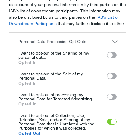
Felhasználónév
Bejelentkezés
disclosure of your personal information by third parties on the
IAB’s list of downstream participants. This information may
faiskola.hu
Jelszó
also be disclosed by us to third parties on the
IAB’s List of
Downstream Participants
that may further disclose it to other
Kertészeti, kerti termékek és szolgáltatások térképes
Emlékezzen
third parties.
szaknévsora
Please note that this website/app uses one or more Google
Personal Data Processing Opt Outs
rám
services and may gather and store information including but
not limited to your visit or usage behaviour. You may click to
I want to opt-out of the Sharing of my
CÍMLAP
personal data.
Elfelejtette jelszavát?
Elfelejtette felhasználónevét?
grant or deny consent to Google and its third-party tags to
Opted In
Regisztráció
use your data for below specified purposes in below Google
consent section.
MI A FAISKOLA.HU?
I want to opt-out of the Sale of my
Personal Data.
Opted In
KERTÉSZ ÉS KERTÉSZET REGISZTRÁCIÓ
I want to opt-out of processing my
Personal Data for Targeted Advertising.
Opted In
NÖVÉNYKATALÓGUS
I want to opt-out of Collection, Use,
Retention, Sale, and/or Sharing of my
Personal Data that Is Unrelated with the
Purposes for which it was collected.
Opted Out