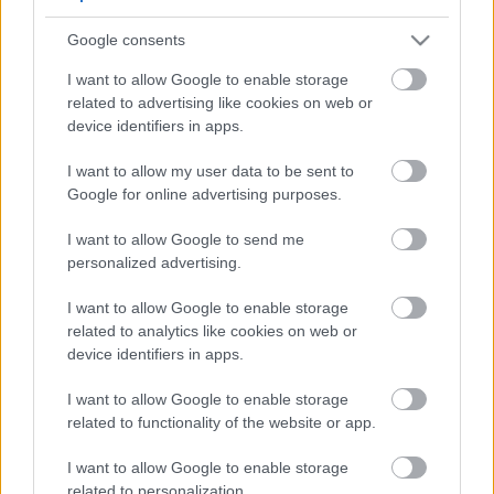
5
5
Google consents
5
5
7
7
6
6
16
I want to allow Google to enable storage
16
7
9
7
9
related to advertising like cookies on web or
3
12
12
3
6
6
143
143
device identifiers in apps.
14
14
4
4
4
4
2
2
2
13
13
2
6
6
I want to allow my user data to be sent to
4
4
14
14
7
7
Google for online advertising purposes.
5
5
2
2
8
8
I want to allow Google to send me
2
2
2
2
2
2
personalized advertising.
2
2
3
3
12
12
I want to allow Google to enable storage
10
10
related to analytics like cookies on web or
device identifiers in apps.
I want to allow Google to enable storage
related to functionality of the website or app.
I want to allow Google to enable storage
related to personalization.