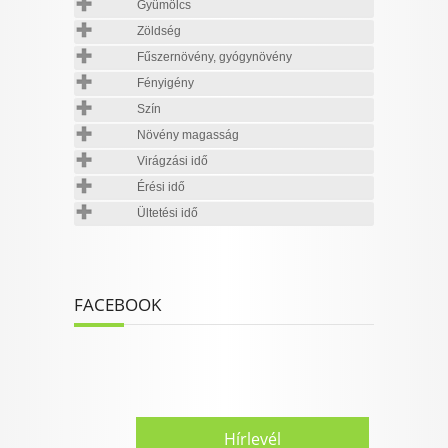
Gyümölcs
Zöldség
Fűszernövény, gyógynövény
Fényigény
Szín
Növény magasság
Virágzási idő
Érési idő
Ültetési idő
FACEBOOK
Hírlevél