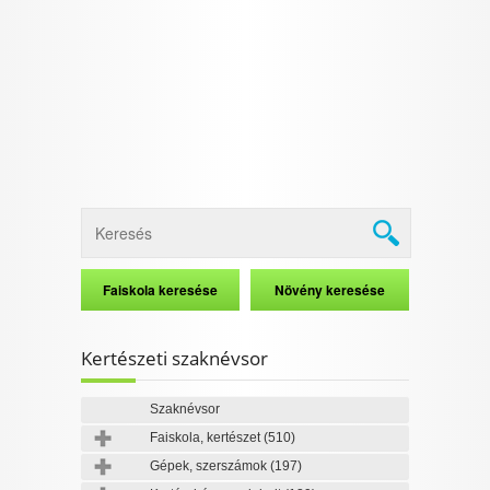
I want to allow Google to enable storage
related to security, including authentication
functionality and fraud prevention, and other
user protection.
CONFIRM
Data Deletion
Data Access
Privacy Policy
Kertészeti szaknévsor
Szaknévsor
Faiskola, kertészet
(510)
Gépek, szerszámok
(197)