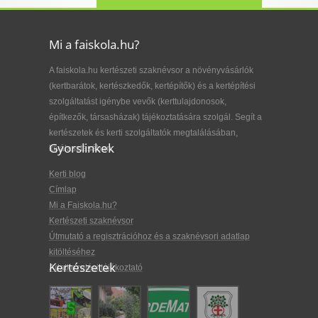
Mi a faiskola.hu?
A faiskola.hu kertészeti szaknévsor a növényvásárlók
(kertbarátok, kertészkedők, kertépítők) és a kertépítési
szolgáltatást igénybe vevők (kerttulajdonosok,
építkezők, társasházak) tájékoztatására szolgál. Segít a
kertészetek és kerti szolgáltatók megtalálásában,
Gyorslinkek
kiválasztásában.
Kerti blog
Címlap
Mi a Faiskola.hu?
Kertészeti szaknévsor
Útmutató a regisztrációhoz és a szaknévsori adatlap
kitöltéséhez
Kertészetek
Adatkezelési tájékoztató