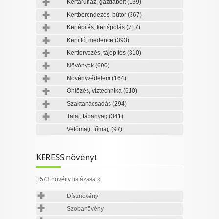
Kertáruház, gazdabolt
(139)
Kertberendezés, bútor
(367)
Kertépítés, kertápolás
(717)
Kerti tó, medence
(393)
Kerttervezés, tájépítés
(310)
Növények
(690)
Növényvédelem
(164)
Öntözés, víztechnika
(610)
Szaktanácsadás
(294)
Talaj, tápanyag
(341)
Vetőmag, fűmag
(97)
KERESS növényt
1573 növény listázása »
Dísznövény
Szobanövény