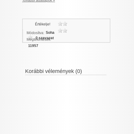
További adatlapok »
Értékelje!
Soha
Módosítva:
0 szavazat
Megtekintések:
11957
Korábbi vélemények (0)