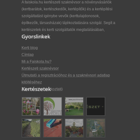
A faiskola.hu kertészeti szaknévsor a növényvásárlók
(kertbarátok, kertészkedők, kertépítők) és a kertépítési
szolgáltatást igénybe vevők (kerttulajdonosok,
építkezők, társasházak) tájékoztatására szolgál. Segít a
kertészetek és kerti szolgáltatók megtalálásában,
Gyorslinkek
kiválasztásában.
Kerti blog
Címlap
Mi a Faiskola.hu?
Kertészeti szaknévsor
Útmutató a regisztrációhoz és a szaknévsori adatlap
kitöltéséhez
Kertészetek
Adatkezelési tájékoztató