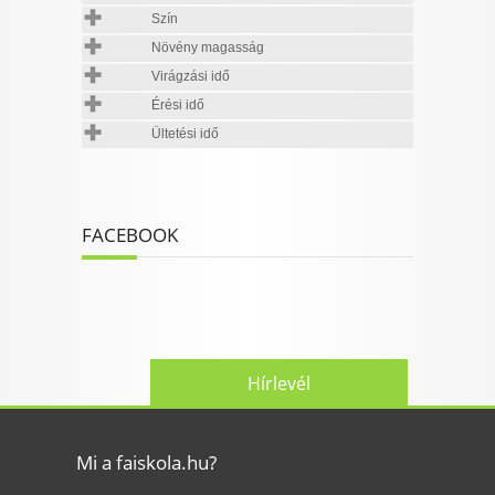
Szín
Növény magasság
Virágzási idő
Érési idő
Ültetési idő
FACEBOOK
Hírlevél
Mi a faiskola.hu?