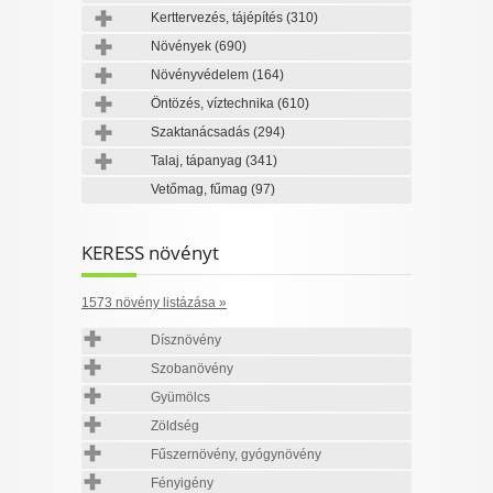
Kerttervezés, tájépítés
(310)
Növények
(690)
Növényvédelem
(164)
Öntözés, víztechnika
(610)
Szaktanácsadás
(294)
Talaj, tápanyag
(341)
Vetőmag, fűmag
(97)
KERESS növényt
1573 növény listázása »
Dísznövény
Szobanövény
Gyümölcs
Zöldség
Fűszernövény, gyógynövény
Fényigény