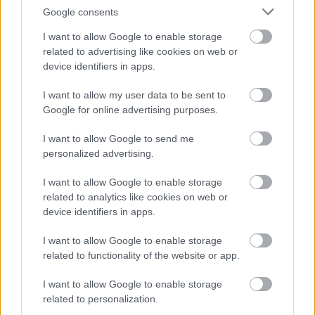
Google consents
I want to allow Google to enable storage
related to advertising like cookies on web or
device identifiers in apps.
I want to allow my user data to be sent to
Google for online advertising purposes.
I want to allow Google to send me
personalized advertising.
I want to allow Google to enable storage
related to analytics like cookies on web or
Gyógynövény
device identifiers in apps.
kereskedő tanfolyam
I want to allow Google to enable storage
|
|
Elküldöm e-mailben
Kinyomtatom
Hibát jelentek
related to functionality of the website or app.
I want to allow Google to enable storage
1072 Budapest Budapest
related to personalization.
E-mail cím
Weboldal