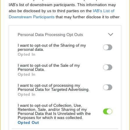
Felhasználónév
Bejelentkezés
IAB’s list of downstream participants. This information may
also be disclosed by us to third parties on the
IAB’s List of
faiskola.hu
Jelszó
Downstream Participants
that may further disclose it to other
third parties.
Kertészeti, kerti termékek és szolgáltatások térképes
Emlékezzen
szaknévsora
Please note that this website/app uses one or more Google
Personal Data Processing Opt Outs
services and may gather and store information including but
rám
not limited to your visit or usage behaviour. You may click to
I want to opt-out of the Sharing of my
personal data.
grant or deny consent to Google and its third-party tags to
Opted In
CÍMLAP
Elfelejtette jelszavát?
Elfelejtette felhasználónevét?
use your data for below specified purposes in below Google
Regisztráció
consent section.
I want to opt-out of the Sale of my
Personal Data.
MI A FAISKOLA.HU?
Opted In
I want to opt-out of processing my
KERTÉSZ ÉS KERTÉSZET REGISZTRÁCIÓ
Personal Data for Targeted Advertising.
Opted In
NÖVÉNYKATALÓGUS
I want to opt-out of Collection, Use,
Retention, Sale, and/or Sharing of my
Personal Data that Is Unrelated with the
Purposes for which it was collected.
Opted Out