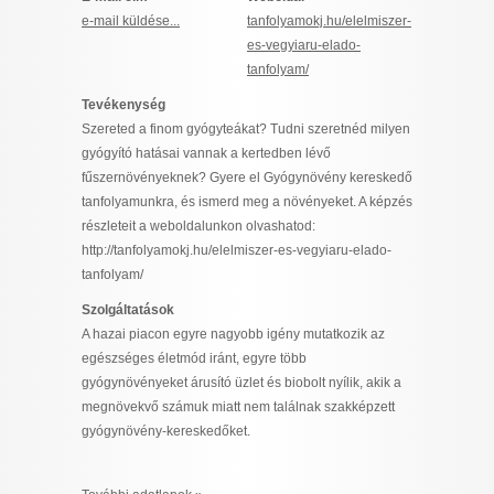
I want to allow Google to enable storage
e-mail küldése...
tanfolyamokj.hu/elelmiszer-
related to security, including authentication
es-vegyiaru-elado-
functionality and fraud prevention, and other
tanfolyam/
user protection.
Tevékenység
Szereted a finom gyógyteákat? Tudni szeretnéd milyen
gyógyító hatásai vannak a kertedben lévő
CONFIRM
fűszernövényeknek? Gyere el Gyógynövény kereskedő
tanfolyamunkra, és ismerd meg a növényeket. A képzés
részleteit a weboldalunkon olvashatod:
http://tanfolyamokj.hu/elelmiszer-es-vegyiaru-elado-
Data Deletion
Data Access
Privacy Policy
tanfolyam/
Szolgáltatások
A hazai piacon egyre nagyobb igény mutatkozik az
egészséges életmód iránt, egyre több
gyógynövényeket árusító üzlet és biobolt nyílik, akik a
megnövekvő számuk miatt nem találnak szakképzett
gyógynövény-kereskedőket.