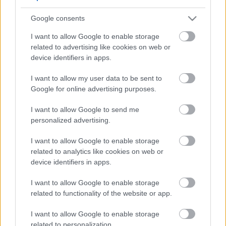
5
5
Google consents
5
5
7
7
6
6
16
I want to allow Google to enable storage
16
7
9
7
9
related to advertising like cookies on web or
3
12
12
3
6
6
143
143
device identifiers in apps.
14
14
4
4
4
4
2
2
2
13
13
2
6
6
I want to allow my user data to be sent to
4
4
14
14
7
7
Google for online advertising purposes.
5
5
2
2
8
8
I want to allow Google to send me
2
2
2
2
2
2
personalized advertising.
2
2
3
3
12
12
I want to allow Google to enable storage
10
10
related to analytics like cookies on web or
device identifiers in apps.
I want to allow Google to enable storage
related to functionality of the website or app.
I want to allow Google to enable storage
related to personalization.