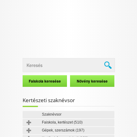
I want to allow Google to enable storage
related to security, including authentication
functionality and fraud prevention, and other
user protection.
CONFIRM
Data Deletion
Data Access
Privacy Policy
Kertészeti szaknévsor
Szaknévsor
Faiskola, kertészet
(510)
Gépek, szerszámok
(197)