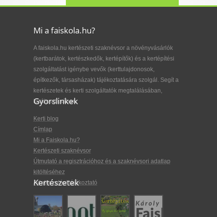
Mi a faiskola.hu?
A faiskola.hu kertészeti szaknévsor a növényvásárlók
(kertbarátok, kertészkedők, kertépítők) és a kertépítési
szolgáltatást igénybe vevők (kerttulajdonosok,
építkezők, társasházak) tájékoztatására szolgál. Segít a
kertészetek és kerti szolgáltatók megtalálásában,
Gyorslinkek
kiválasztásában.
Kerti blog
Címlap
Mi a Faiskola.hu?
Kertészeti szaknévsor
Útmutató a regisztrációhoz és a szaknévsori adatlap
kitöltéséhez
Kertészetek
Adatkezelési tájékoztató