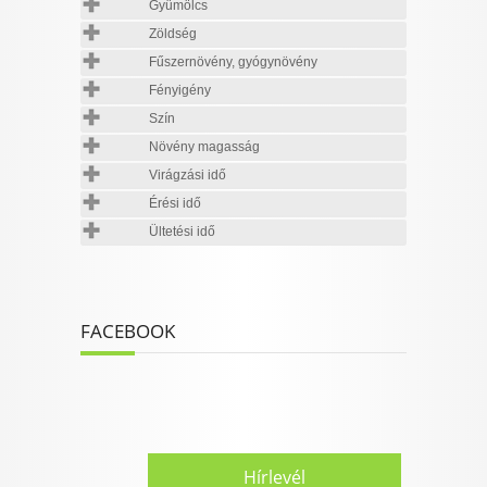
Gyümölcs
Zöldség
Fűszernövény, gyógynövény
Fényigény
Szín
Növény magasság
Virágzási idő
Érési idő
Ültetési idő
FACEBOOK
Hírlevél