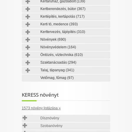
Kertáruház, gazdabolt
(139)
Kertberendezés, bútor
(367)
Kertépítés, kertápolás
(717)
Kerti tó, medence
(393)
Kerttervezés, tájépítés
(310)
Növények
(690)
Növényvédelem
(164)
Öntözés, víztechnika
(610)
Szaktanácsadás
(294)
Talaj, tápanyag
(341)
Vetőmag, fűmag
(97)
KERESS növényt
1573 növény listázása »
Dísznövény
Szobanövény