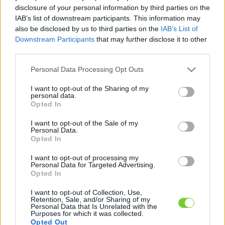
Felhasználónév
Bejelentkezés
disclosure of your personal information by third parties on the
IAB’s list of downstream participants. This information may
faiskola.hu
Jelszó
also be disclosed by us to third parties on the
IAB’s List of
Downstream Participants
that may further disclose it to other
Kertészeti, kerti termékek és szolgáltatások térképes
Emlékezzen
third parties.
szaknévsora
Please note that this website/app uses one or more Google
Personal Data Processing Opt Outs
rám
services and may gather and store information including but
not limited to your visit or usage behaviour. You may click to
I want to opt-out of the Sharing of my
CÍMLAP
personal data.
Elfelejtette jelszavát?
Elfelejtette felhasználónevét?
grant or deny consent to Google and its third-party tags to
Opted In
Regisztráció
use your data for below specified purposes in below Google
consent section.
MI A FAISKOLA.HU?
I want to opt-out of the Sale of my
Personal Data.
Opted In
KERTÉSZ ÉS KERTÉSZET REGISZTRÁCIÓ
I want to opt-out of processing my
Personal Data for Targeted Advertising.
Opted In
NÖVÉNYKATALÓGUS
I want to opt-out of Collection, Use,
Retention, Sale, and/or Sharing of my
Personal Data that Is Unrelated with the
Purposes for which it was collected.
Opted Out