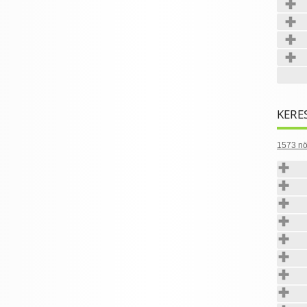
KERE
1573 nö