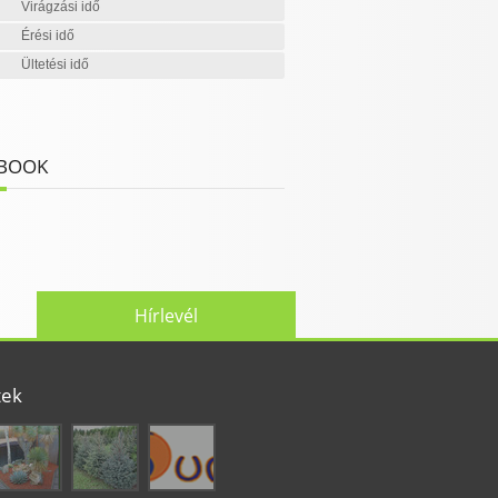
Virágzási idő
Érési idő
Ültetési idő
BOOK
Hírlevél
tek