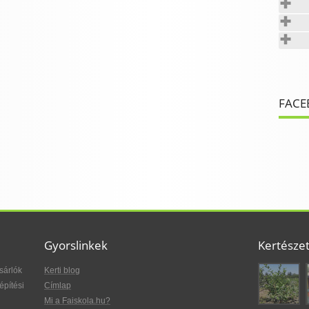
FACE
Gyorslinkek
Kertésze
sárlók
Kerti blog
építési
Címlap
Mi a Faiskola.hu?