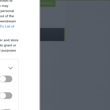
ection to
Bejelentkezés
ou may
 personal
out of the
 downstream
B’s List of
er and store
to grant or
ed purposes