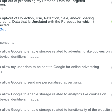
to opt-out of processing my Personal Data for Targeted
8
8
2
2
ing.
2
2
In
2
2
12
12
o opt-out of Collection, Use, Retention, Sale, and/or Sharing
ersonal Data that Is Unrelated with the Purposes for which it
lected.
Out
consents
o allow Google to enable storage related to advertising like cookies on
evice identifiers in apps.
o allow my user data to be sent to Google for online advertising
s.
to allow Google to send me personalized advertising.
o allow Google to enable storage related to analytics like cookies on
evice identifiers in apps.
o allow Google to enable storage related to functionality of the website