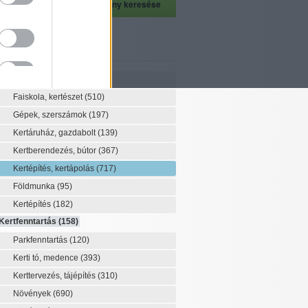
szeti szaknévsor
Szaknévsor
Faiskola, kertészet
(510)
Gépek, szerszámok
(197)
Kertáruház, gazdabolt
(139)
Kertberendezés, bútor
(367)
Kertépítés, kertápolás
(717)
Földmunka
(95)
Kertépítés
(182)
Kertfenntartás
(158)
Parkfenntartás
(120)
Kerti tó, medence
(393)
Kerttervezés, tájépítés
(310)
Növények
(690)