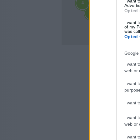
I want 
4
4
Advertis
2
2
Opted 
3
3
3
3
4
4
I want t
of my P
10
10
was col
Opted 
Google 
I want t
web or d
I want t
purpose
I want 
I want t
web or d
I want t