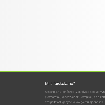
Mi a faiskola.hu?
A faiskola.hu kertészeti szaknévsor a növényvá
(kertbarátok, kertészkedők, kertépítők) és a kert
szolgáltatást igénybe vevők (kerttulajdonosok,