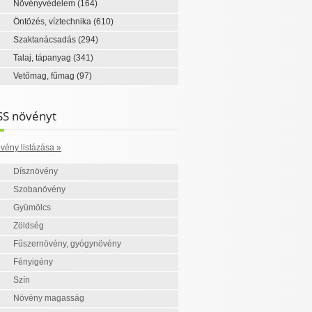
Növényvédelem
(164)
Öntözés, víztechnika
(610)
Szaktanácsadás
(294)
Talaj, tápanyag
(341)
Vetőmag, fűmag
(97)
SS növényt
vény listázása »
Dísznövény
Szobanövény
Gyümölcs
Zöldség
Fűszernövény, gyógynövény
Fényigény
Szín
Növény magasság