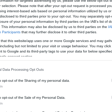
formation for targeted advertising by us, please use the below opt-out s
Jelszó
Emlékezzen rám
r selection. Please note that after your opt-out request is processed y
eing interest-based ads based on personal information utilized by us or
disclosed to third parties prior to your opt-out. You may separately opt-
nevét?
Regisztráció
losure of your personal information by third parties on the IAB’s list of
térképes szaknévsora
. This information may also be disclosed by us to third parties on the
IA
Participants
that may further disclose it to other third parties.
KERTÉSZ ÉS KERTÉSZET REGISZTRÁCIÓ
NÖVÉNYKATALÓGUS
 that this website/app uses one or more Google services and may gath
including but not limited to your visit or usage behaviour. You may click 
 to Google and its third-party tags to use your data for below specifi
ogle consent section.
5
5
l Data Processing Opt Outs
5
5
6
6
7
7
6
6
16
16
o opt-out of the Sharing of my personal data.
9
9
3
2
3
16
16
In
143
143
14
14
3
3
4
4
2
o opt-out of the Sale of my Personal Data.
2
6
6
4
4
3
7
7
3
In
5
5