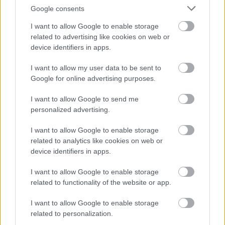
Google consents
I want to allow Google to enable storage
related to advertising like cookies on web or
device identifiers in apps.
I want to allow my user data to be sent to
Google for online advertising purposes.
I want to allow Google to send me
personalized advertising.
I want to allow Google to enable storage
related to analytics like cookies on web or
Fon-6 Bt.
device identifiers in apps.
|
|
Elküldöm e-mailben
Kinyomtatom
Hibát jelentek
I want to allow Google to enable storage
related to functionality of the website or app.
5350 Tiszafüred, Kakukk út 15. Jász-Nagykun-
I want to allow Google to enable storage
Szolnok megye
related to personalization.
Telefon
E-mail cím