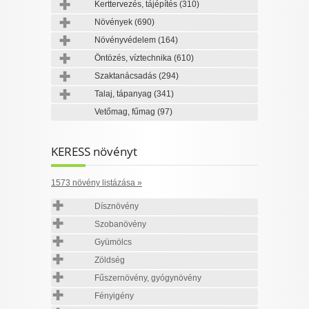
Kerttervezés, tájépítés
(310)
Növények
(690)
Növényvédelem
(164)
Öntözés, víztechnika
(610)
Szaktanácsadás
(294)
Talaj, tápanyag
(341)
Vetőmag, fűmag
(97)
KERESS növényt
1573 növény listázása »
Dísznövény
Szobanövény
Gyümölcs
Zöldség
Fűszernövény, gyógynövény
Fényigény