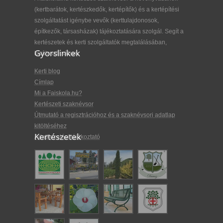
(kertbarátok, kertészkedők, kertépítők) és a kertépítési
szolgáltatást igénybe vevők (kerttulajdonosok,
építkezők, társasházak) tájékoztatására szolgál. Segít a
kertészetek és kerti szolgáltatók megtalálásában,
Gyorslinkek
kiválasztásában.
Kerti blog
Címlap
Mi a Faiskola.hu?
Kertészeti szaknévsor
Útmutató a regisztrációhoz és a szaknévsori adatlap
kitöltéséhez
Kertészetek
Adatkezelési tájékoztató