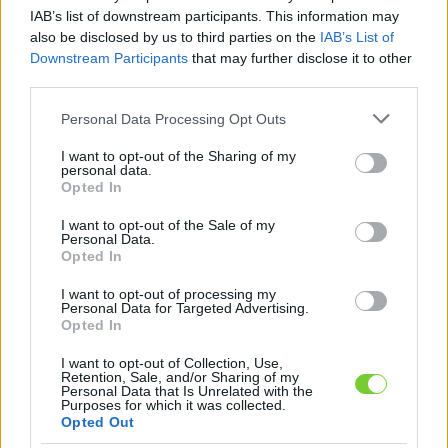
Felhasználónév
Bejelentkezés
IAB’s list of downstream participants. This information may
also be disclosed by us to third parties on the
IAB’s List of
faiskola.hu
Jelszó
Downstream Participants
that may further disclose it to other
third parties.
Kertészeti, kerti termékek és szolgáltatások térképes
Emlékezzen
szaknévsora
Please note that this website/app uses one or more Google
Personal Data Processing Opt Outs
services and may gather and store information including but
rám
not limited to your visit or usage behaviour. You may click to
I want to opt-out of the Sharing of my
personal data.
grant or deny consent to Google and its third-party tags to
Opted In
CÍMLAP
Elfelejtette jelszavát?
Elfelejtette felhasználónevét?
use your data for below specified purposes in below Google
Regisztráció
consent section.
I want to opt-out of the Sale of my
Personal Data.
MI A FAISKOLA.HU?
Opted In
I want to opt-out of processing my
KERTÉSZ ÉS KERTÉSZET REGISZTRÁCIÓ
Personal Data for Targeted Advertising.
Opted In
NÖVÉNYKATALÓGUS
I want to opt-out of Collection, Use,
Retention, Sale, and/or Sharing of my
Personal Data that Is Unrelated with the
Purposes for which it was collected.
Opted Out