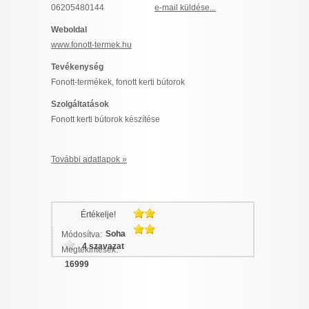
06205480144
e-mail küldése...
I want to allow Google to enable storage
related to security, including authentication
Weboldal
functionality and fraud prevention, and other
www.fonott-termek.hu
user protection.
Tevékenység
Fonott-termékek, fonott kerti bútorok
Szolgáltatások
CONFIRM
Fonott kerti bútorok készítése
További adatlapok »
Data Deletion
Data Access
Privacy Policy
Értékelje!
Soha
Módosítva:
4 szavazat
Megtekintések:
16999