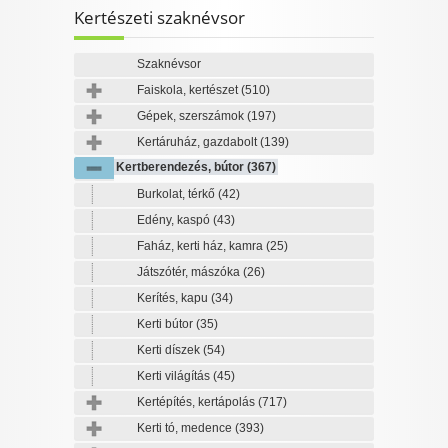
Kertészeti szaknévsor
Szaknévsor
Faiskola, kertészet
(510)
Gépek, szerszámok
(197)
Kertáruház, gazdabolt
(139)
Kertberendezés, bútor
(367)
Burkolat, térkő
(42)
Edény, kaspó
(43)
Faház, kerti ház, kamra
(25)
Játszótér, mászóka
(26)
Kerítés, kapu
(34)
Kerti bútor
(35)
Kerti díszek
(54)
Kerti világítás
(45)
Kertépítés, kertápolás
(717)
Kerti tó, medence
(393)