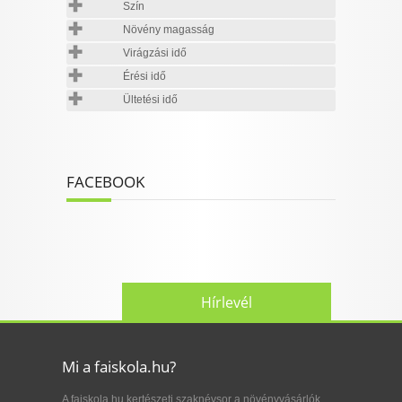
Szín
Növény magasság
Virágzási idő
Érési idő
Ültetési idő
FACEBOOK
Hírlevél
Mi a faiskola.hu?
A faiskola.hu kertészeti szaknévsor a növényvásárlók