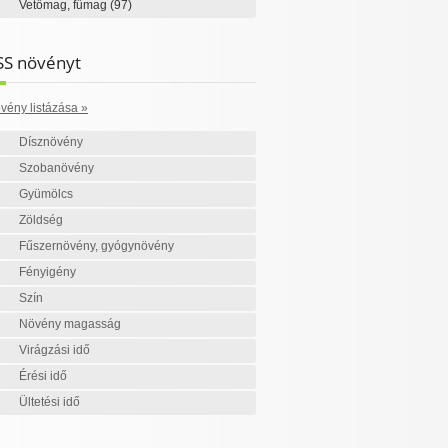
Vetőmag, fűmag
(97)
SS növényt
vény listázása »
Dísznövény
Szobanövény
Gyümölcs
Zöldség
Fűszernövény, gyógynövény
Fényigény
Szín
Növény magasság
Virágzási idő
Érési idő
Ültetési idő