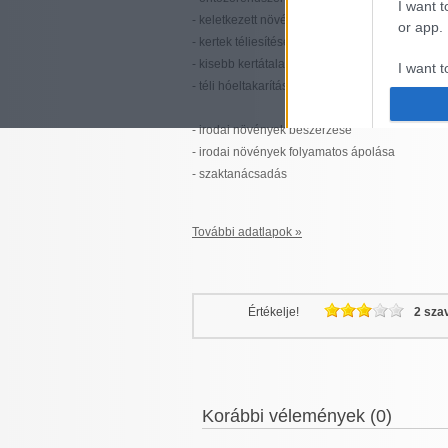
I want t
- keletkezett növényi hulladék kezelése
or app.
- kertek téliesítése
- kisebb kertátalakítások
I want t
- téli hóeltakarítás
I want t
- irodai növények beszerzése
authenti
- irodai növények folyamatos ápolása
- szaktanácsadás
További adatlapok »
Értékelje!
2 sza
Korábbi vélemények (0)