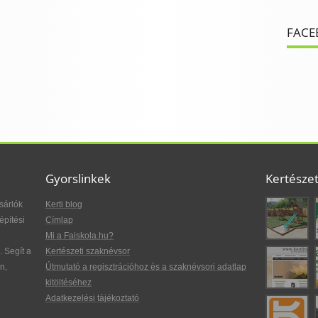
FACE
Gyorslinkek
Kertésze
sárlók
Kerti blog
építési
Címlap
Mi a Faiskola.hu?
. Segít a
Kertészeti szaknévsor
n,
Útmutató a regisztrációhoz és a szaknévsori adatlap
kitöltéséhez
Adatkezelési tájékoztató