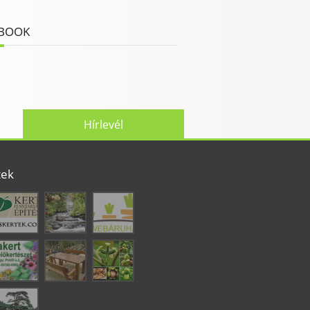
BOOK
Hírlevél
tek