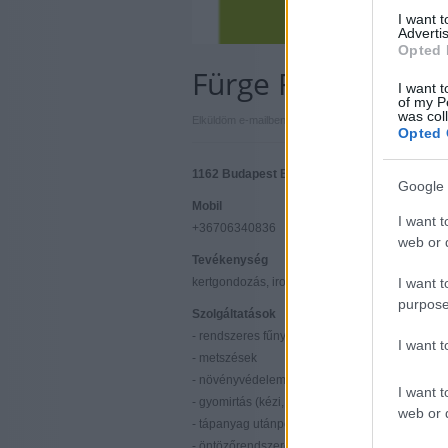
I want 
Advertis
Opted 
Fürge Füge Kft.
I want t
of my P
was col
|
|
Elküldöm e-mailben
Kinyomtatom
Hibát jelentek
Opted 
1162 Budapest Budapest
Google 
Mobil
I want t
+36706340836
web or d
Tevékenység
kertgondozás, irodai növényápolás
I want t
purpose
Szolgáltatások
- rendszeres fűnyírás, gyepszellőztetés
I want 
- metszések
- növényvédelem
I want t
- gyomirtás (kézi, vegyszeres)
web or d
- tápanyag utánpótlás
- öntözőrendszerek karbantartása