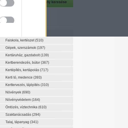
szeti szaknévsor
Szaknévsor
Faiskola, kertészet
(510)
Gépek, szerszámok
(197)
Kertáruház, gazdabolt
(139)
Kertberendezés, bútor
(367)
Kertépítés, kertápolás
(717)
Kerti tó, medence
(393)
Kerttervezés, tájépítés
(310)
Növények
(690)
Növényvédelem
(164)
Öntözés, víztechnika
(610)
Szaktanácsadás
(294)
Talaj, tápanyag
(341)