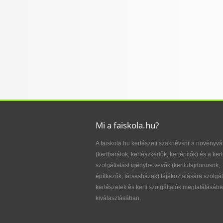
Mi a faiskola.hu?
A faiskola.hu kertészeti szaknévsor a növényvá
(kertbarátok, kertészkedők, kertépítők) és a kert
szolgáltatást igénybe vevők (kerttulajdonosok,
építkezők, társasházak) tájékoztatására szolgál
kertészetek és kerti szolgáltatók megtalálásába
kiválasztásában.