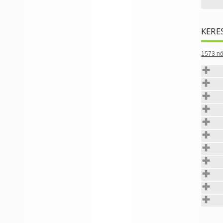
KERE
1573 nö