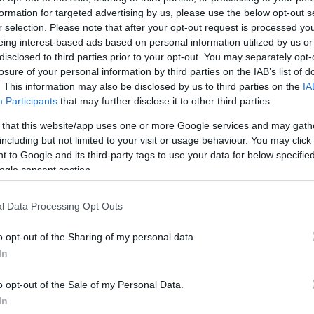
formation for targeted advertising by us, please use the below opt-out s
Jelszó
Emlékezzen rám
r selection. Please note that after your opt-out request is processed y
eing interest-based ads based on personal information utilized by us or
nevét?
Regisztráció
disclosed to third parties prior to your opt-out. You may separately opt-
térképes szaknévsora
losure of your personal information by third parties on the IAB’s list of
. This information may also be disclosed by us to third parties on the
IA
KERTÉSZ ÉS KERTÉSZET REGISZTRÁCIÓ
NÖVÉNYKATALÓGUS
Participants
that may further disclose it to other third parties.
 that this website/app uses one or more Google services and may gath
including but not limited to your visit or usage behaviour. You may click 
 to Google and its third-party tags to use your data for below specifi
ogle consent section.
l Data Processing Opt Outs
o opt-out of the Sharing of my personal data.
In
o opt-out of the Sale of my Personal Data.
In