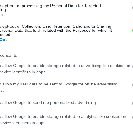
to opt-out of processing my Personal Data for Targeted
ing.
In
o opt-out of Collection, Use, Retention, Sale, and/or Sharing
ersonal Data that Is Unrelated with the Purposes for which it
lected.
Out
consents
E-mail cím
o allow Google to enable storage related to advertising like cookies on
e-mail küldése...
evice identifiers in apps.
o allow my user data to be sent to Google for online advertising
s.
to allow Google to send me personalized advertising.
o allow Google to enable storage related to analytics like cookies on
evice identifiers in apps.