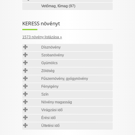
Vetőmag, fűmag
(97)
KERESS növényt
1573 növény listázása »
Dísznövény
Szobanövény
Gyümölcs
Zöldség
Fűszernövény, gyógynövény
Fényigény
Szín
Növény magasság
Virágzási idő
Érési idő
Ültetési idő