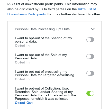
Felhasználónév
Bejelentkezés
IAB’s list of downstream participants. This information may
also be disclosed by us to third parties on the
IAB’s List of
faiskola.hu
Jelszó
Downstream Participants
that may further disclose it to other
third parties.
Kertészeti, kerti termékek és szolgáltatások térképes
Emlékezzen
szaknévsora
Please note that this website/app uses one or more Google
Personal Data Processing Opt Outs
services and may gather and store information including but
rám
not limited to your visit or usage behaviour. You may click to
I want to opt-out of the Sharing of my
personal data.
grant or deny consent to Google and its third-party tags to
Opted In
CÍMLAP
Elfelejtette jelszavát?
Elfelejtette felhasználónevét?
use your data for below specified purposes in below Google
Regisztráció
consent section.
I want to opt-out of the Sale of my
Personal Data.
MI A FAISKOLA.HU?
Opted In
I want to opt-out of processing my
KERTÉSZ ÉS KERTÉSZET REGISZTRÁCIÓ
Personal Data for Targeted Advertising.
Opted In
NÖVÉNYKATALÓGUS
I want to opt-out of Collection, Use,
Retention, Sale, and/or Sharing of my
Personal Data that Is Unrelated with the
Purposes for which it was collected.
Opted Out