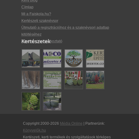
Kerti blog
Címlap
Mi a Faiskola.hu?
Kertészeti szaknévsor
Útmutató a regisztrációhoz és a szaknévsori adatlap
kitöltéséhez
Kertészetek
Adatkezelési tájékoztató
Copyright 2000-2026
Média Online
| Partnerünk:
Könyvelők.hu
Kertészeti, kerti termékek és szolgáltatások térképes