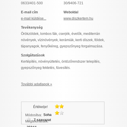
0633/401-500
30/9406-721
I want to allow Google to enable storage
related to security, including authentication
E-mail cím
Weboldal
functionality and fraud prevention, and other
e-mail küldése...
www.diszkertem.hu
user protection.
Tevékenység
Örökzöldek, lombos fák, cserjék, évelők, mediterrán
növények, vízinövények, kerámiák, kerti díszek, földek,
CONFIRM
tápanyagok, fenyőkéreg, gyepszőnyeg forgalmazása.
Szolgáltatások
Kertépítés, növényültetés, öntözőrendszer telepítés,
Data Deletion
Data Access
Privacy Policy
gyepszőnyeg fektetés, füvesítés.
További adatlapok »
Értékelje!
Soha
Módosítva:
7 szavazat
Megtekintések: