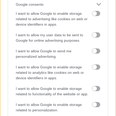
Google consents
I want to allow Google to enable storage
related to advertising like cookies on web or
device identifiers in apps.
I want to allow my user data to be sent to
Google for online advertising purposes.
I want to allow Google to send me
personalized advertising.
I want to allow Google to enable storage
related to analytics like cookies on web or
KertVilág
device identifiers in apps.
|
|
Elküldöm e-mailben
Kinyomtatom
Hibát jelentek
I want to allow Google to enable storage
related to functionality of the website or app.
2500 Esztergom, Dorogi ú. 3/a Komárom-Esztergom
I want to allow Google to enable storage
megye
related to personalization.
Telefon
Mobil