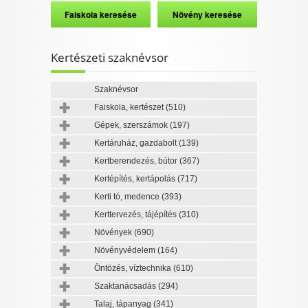
Kertészeti szaknévsor
Szaknévsor
Faiskola, kertészet
(510)
Gépek, szerszámok
(197)
Kertáruház, gazdabolt
(139)
Kertberendezés, bútor
(367)
Kertépítés, kertápolás
(717)
Kerti tó, medence
(393)
Kerttervezés, tájépítés
(310)
Növények
(690)
Növényvédelem
(164)
Öntözés, víztechnika
(610)
Szaktanácsadás
(294)
Talaj, tápanyag
(341)