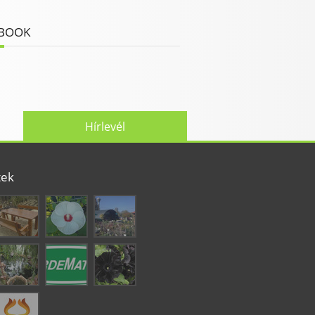
BOOK
Hírlevél
tek