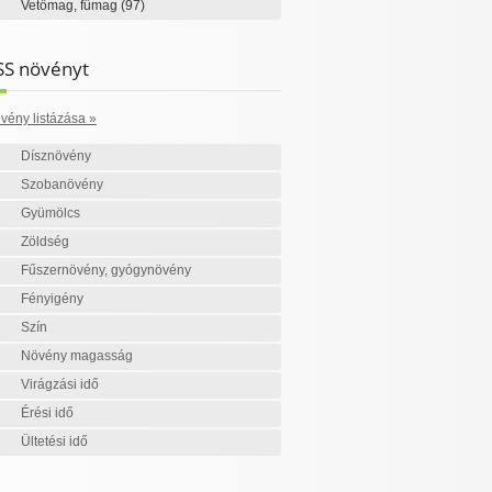
Vetőmag, fűmag
(97)
SS növényt
vény listázása »
Dísznövény
Szobanövény
Gyümölcs
Zöldség
Fűszernövény, gyógynövény
Fényigény
Szín
Növény magasság
Virágzási idő
Érési idő
Ültetési idő