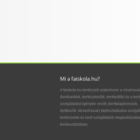
Mi a faiskola.hu?
A faiskola.hu kertészeti szaknévsor a növényvá
(kertbarátok, kertészkedők, kertépítők) és a kert
szolgáltatást igénybe vevők (kerttulajdonosok,
építkezők, társasházak) tájékoztatására szolgál
kertészetek és kerti szolgáltatók megtalálásába
kiválasztásában.