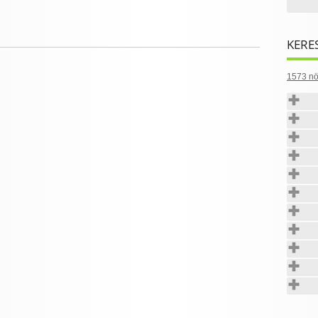
KERE
1573 nö