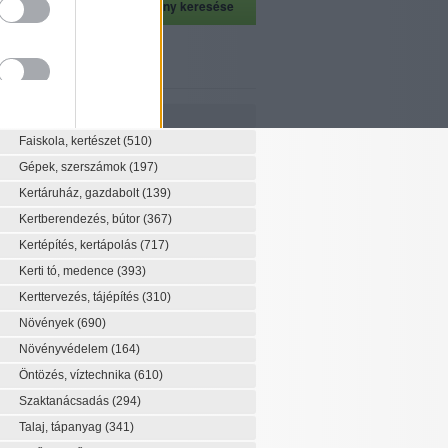
szeti szaknévsor
Szaknévsor
Faiskola, kertészet
(510)
Gépek, szerszámok
(197)
Kertáruház, gazdabolt
(139)
Kertberendezés, bútor
(367)
Kertépítés, kertápolás
(717)
Kerti tó, medence
(393)
Kerttervezés, tájépítés
(310)
Növények
(690)
Növényvédelem
(164)
Öntözés, víztechnika
(610)
Szaktanácsadás
(294)
Talaj, tápanyag
(341)