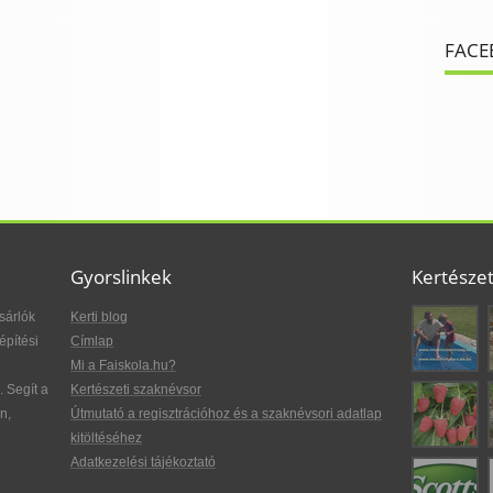
FACE
Gyorslinkek
Kertésze
sárlók
Kerti blog
építési
Címlap
Mi a Faiskola.hu?
. Segít a
Kertészeti szaknévsor
n,
Útmutató a regisztrációhoz és a szaknévsori adatlap
kitöltéséhez
Adatkezelési tájékoztató