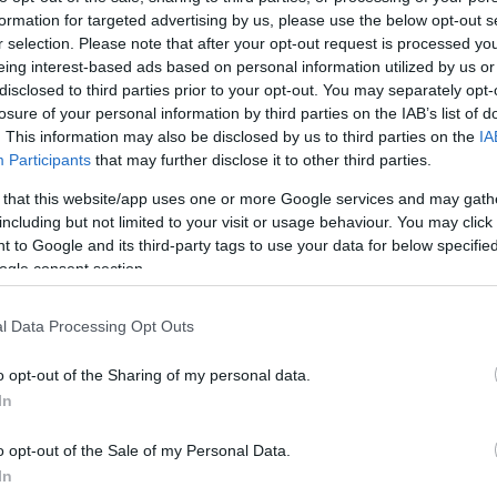
formation for targeted advertising by us, please use the below opt-out s
Jelszó
Emlékezzen rám
r selection. Please note that after your opt-out request is processed y
eing interest-based ads based on personal information utilized by us or
nevét?
Regisztráció
disclosed to third parties prior to your opt-out. You may separately opt-
térképes szaknévsora
losure of your personal information by third parties on the IAB’s list of
. This information may also be disclosed by us to third parties on the
IA
KERTÉSZ ÉS KERTÉSZET REGISZTRÁCIÓ
NÖVÉNYKATALÓGUS
Participants
that may further disclose it to other third parties.
 that this website/app uses one or more Google services and may gath
including but not limited to your visit or usage behaviour. You may click 
 to Google and its third-party tags to use your data for below specifi
ogle consent section.
l Data Processing Opt Outs
o opt-out of the Sharing of my personal data.
In
o opt-out of the Sale of my Personal Data.
In