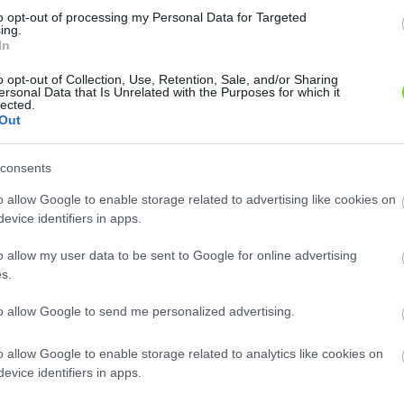
to opt-out of processing my Personal Data for Targeted
ing.
In
a Várpalota
o opt-out of Collection, Use, Retention, Sale, and/or Sharing
ersonal Data that Is Unrelated with the Purposes for which it
lected.
Out
megye
consents
E-mail cím
o allow Google to enable storage related to advertising like cookies on
e-mail küldése...
evice identifiers in apps.
o allow my user data to be sent to Google for online advertising
s.
to allow Google to send me personalized advertising.
küzlet és Szerviz
o allow Google to enable storage related to analytics like cookies on
z körül kell!
evice identifiers in apps.
lynyíró, kapálógép, talajmaró, permetező, szivattyú, áramfejlesztő,
ellőztető, hómaró, műtrágya, fűmag, öntözőrendszer, kertitó, kerti