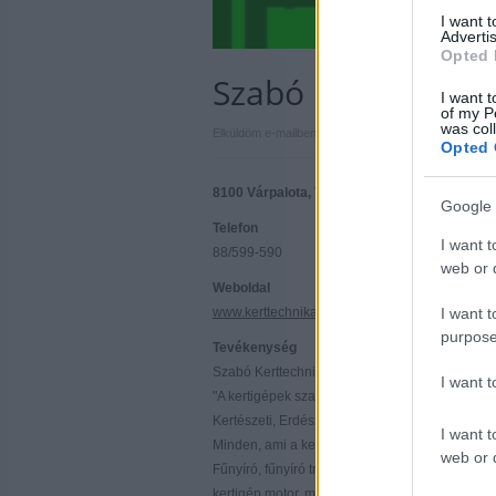
I want 
Advertis
Opted 
Szabó Kerttechnik
I want t
of my P
was col
|
|
Elküldöm e-mailben
Kinyomtatom
Hibát jelentek
Opted 
8100 Várpalota, Veszprémi út 5. Veszprém 
Google 
Telefon
I want t
88/599-590
web or d
Weboldal
www.kerttechnika.hu
I want t
purpose
Tevékenység
Szabó Kerttechnika
I want 
"A kertigépek szakértője már 25 éve!"
Kertészeti, Erdészeti és Borászati Műszaki Sza
I want t
Minden, ami a kertben, erdőben, szőlőben és há
web or d
Fűnyíró, fűnyíró traktor, motoros kasza, fűszegé
kertigép motor, motorfűrész, gyeplazító, gyepsz