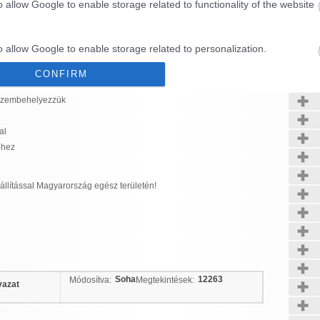
o allow Google to enable storage related to functionality of the website
számok, kézi szerszámok, akkumulátoros kerti gépek, elektromos és
többek között STIHL, HONDA, AL-KO, MTD, OLEO-MAC, TORO, KUBOTA,
Kerté
o allow Google to enable storage related to personalization.
ON, FELCO, VOESTALPINE, stb.
CONFIRM
o allow Google to enable storage related to security, including
cation functionality and fraud prevention, and other user protection.
 üzembehelyezzük
Data Deletion
Data Access
Privacy Policy
al
phez
állítással Magyarország egész területén!
Soha
12263
Módosítva:
Megtekintések:
vazat