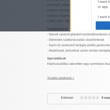
I want t
dekoráció, metszőolló, ágvágó olló, kerti szer
or app.
motoros kertészeti eszközök.
Számos világmárkát megtalál üzleteinkben, 
I want t
CUB CADET, WOLF GARTEN, GARDENA, OREG
I want t
Szolgáltatások
authenti
- Nálunk vásárolt gépeket munkadíjmentesen
- Díjmentes szaktanácsadás vásárlóinknak
- Gyors és szakszerű kertigép javítás garanciáv
- Alkatrészek, tartozékok szinte minden kertigé
Specialitások
Házhozszállítás utánvéttel vagy személyes kisz
További adatlapok »
Értékelje!
0 sza