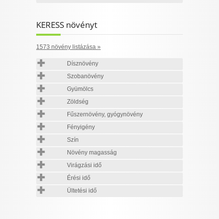
KERESS növényt
1573 növény listázása »
Dísznövény
Szobanövény
Gyümölcs
Zöldség
Fűszernövény, gyógynövény
Fényigény
Szín
Növény magasság
Virágzási idő
Érési idő
Ültetési idő