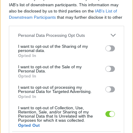
Felhasználónév
Bejelentkezés
IAB’s list of downstream participants. This information may
also be disclosed by us to third parties on the
IAB’s List of
faiskola.hu
Jelszó
Downstream Participants
that may further disclose it to other
third parties.
Kertészeti, kerti termékek és szolgáltatások térképes
Emlékezzen
szaknévsora
Please note that this website/app uses one or more Google
Personal Data Processing Opt Outs
services and may gather and store information including but
rám
not limited to your visit or usage behaviour. You may click to
I want to opt-out of the Sharing of my
personal data.
grant or deny consent to Google and its third-party tags to
Opted In
CÍMLAP
Elfelejtette jelszavát?
Elfelejtette felhasználónevét?
use your data for below specified purposes in below Google
Regisztráció
consent section.
I want to opt-out of the Sale of my
Personal Data.
MI A FAISKOLA.HU?
Opted In
I want to opt-out of processing my
KERTÉSZ ÉS KERTÉSZET REGISZTRÁCIÓ
Personal Data for Targeted Advertising.
Opted In
NÖVÉNYKATALÓGUS
I want to opt-out of Collection, Use,
Retention, Sale, and/or Sharing of my
Personal Data that Is Unrelated with the
E-mail küldése - Szabó
Purposes for which it was collected.
Opted Out
Kerttechnika Várpalota