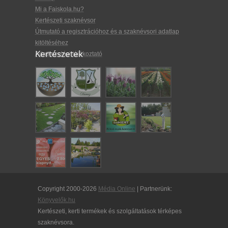
Mi a Faiskola.hu?
Kertészeti szaknévsor
Útmutató a regisztrációhoz és a szaknévsori adatlap
kitöltéséhez
Kertészetek
Adatkezelési tájékoztató
Copyright 2000-2026
Média Online
| Partnerünk:
Könyvelők.hu
Kertészeti, kerti termékek és szolgáltatások térképes
szaknévsora.