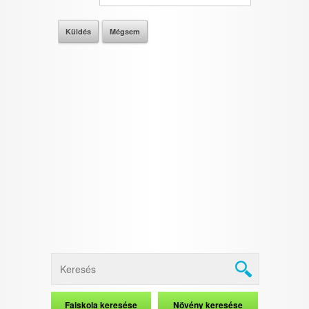
I want to allow Google to enable storage
related to security, including authentication
functionality and fraud prevention, and other
user protection.
CONFIRM
Data Deletion
Data Access
Privacy Policy