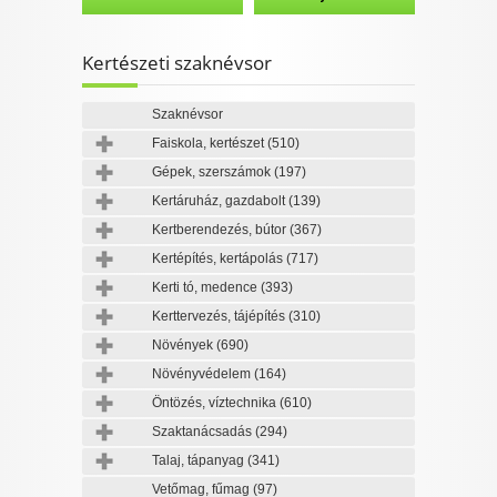
Kertészeti szaknévsor
Szaknévsor
Faiskola, kertészet
(510)
Gépek, szerszámok
(197)
Kertáruház, gazdabolt
(139)
Kertberendezés, bútor
(367)
Kertépítés, kertápolás
(717)
Kerti tó, medence
(393)
Kerttervezés, tájépítés
(310)
Növények
(690)
Növényvédelem
(164)
Öntözés, víztechnika
(610)
Szaktanácsadás
(294)
Talaj, tápanyag
(341)
Vetőmag, fűmag
(97)