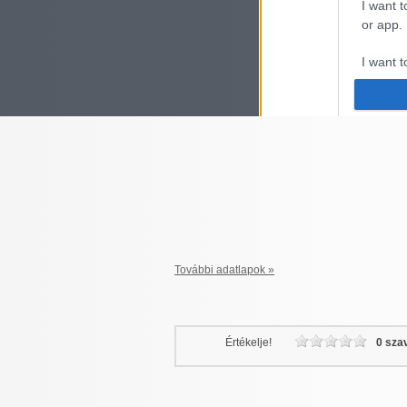
I want t
or app.
I want t
I want t
authenti
További adatlapok »
Értékelje!
0 sza