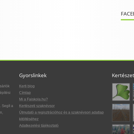
FACE
Gyorslinkek
Kertésze
sárlók
Kerti blog
építési
Címlap
Mi a Faiskola.hu?
. Segít a
Kertészeti szaknévsor
n,
Útmutató a regisztrációhoz és a szaknévsori adatlap
kitöltéséhez
Adatkezelési tájékoztató