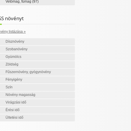
Vetőmag, fűmag
(97)
SS növényt
vény listázása »
Dísznövény
Szobanövény
Gyümölcs
Zöldség
Fűszernövény, gyógynövény
Fényigény
Szín
Növény magasság
Virágzási idő
Érési idő
Ültetési idő