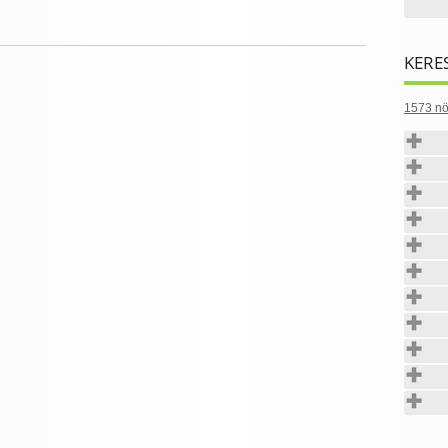
KERE
1573 nö