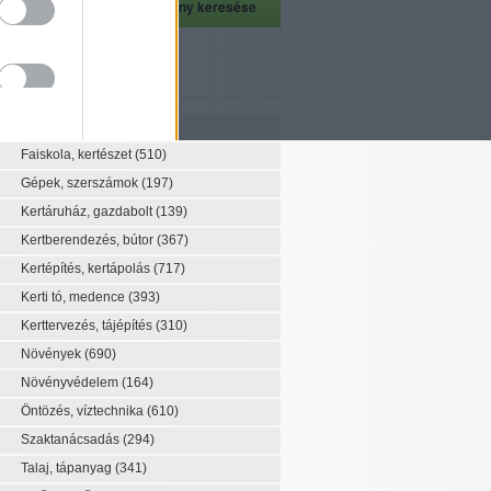
szeti szaknévsor
Szaknévsor
Faiskola, kertészet
(510)
Gépek, szerszámok
(197)
Kertáruház, gazdabolt
(139)
Kertberendezés, bútor
(367)
Kertépítés, kertápolás
(717)
Kerti tó, medence
(393)
Kerttervezés, tájépítés
(310)
Növények
(690)
Növényvédelem
(164)
Öntözés, víztechnika
(610)
Szaktanácsadás
(294)
Talaj, tápanyag
(341)