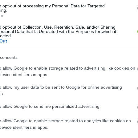
to opt-out of processing my Personal Data for Targeted
ing.
In
o opt-out of Collection, Use, Retention, Sale, and/or Sharing
ersonal Data that Is Unrelated with the Purposes for which it
lected.
Out
megye
consents
E-mail cím
o allow Google to enable storage related to advertising like cookies on
e-mail küldése...
evice identifiers in apps.
o allow my user data to be sent to Google for online advertising
s.
sztó telepítés Debrecenben és környékén.
to allow Google to send me personalized advertising.
brecenben.
o allow Google to enable storage related to analytics like cookies on
evice identifiers in apps.