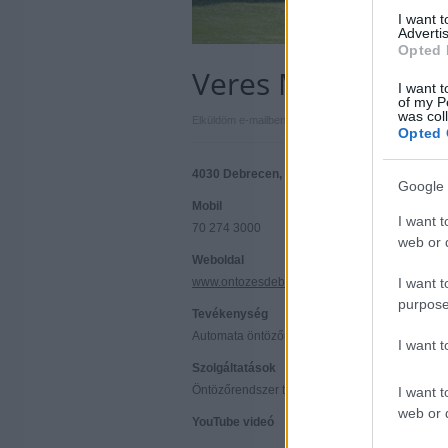
I want 
Advertis
Opted 
Veres Mihály e.v.
I want t
of my P
was col
|
|
Elküldöm e-mailben
Kinyomtatom
Hibát jelentek
Opted 
4030 Debrecen, Paprika u. 20. Hajdú-Bihar 
Google 
Mobil
I want t
70 274 3000
web or d
Weboldal
www.ontozesdebrecen.hu
I want t
purpose
Tevékenység
Automata öntözőrendszer, esővízgyűjtő, szikka
I want 
Szolgáltatások
Öntözőrendszer telepítés, javítás, felújítás De
I want t
web or d
YouTube videó