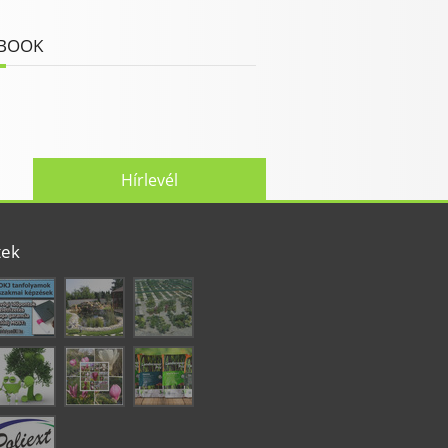
BOOK
Hírlevél
tek