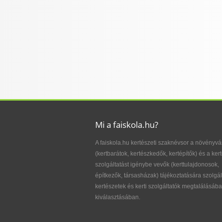
Mi a faiskola.hu?
A faiskola.hu kertészeti szaknévsor a növényvá
(kertbarátok, kertészkedők, kertépítők) és a kert
szolgáltatást igénybe vevők (kerttulajdonosok,
építkezők, társasházak) tájékoztatására szolgál
kertészetek és kerti szolgáltatók megtalálásába
kiválasztásában.