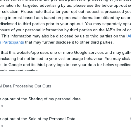
formation for targeted advertising by us, please use the below opt-out s
Jelszó
Emlékezzen rám
r selection. Please note that after your opt-out request is processed y
eing interest-based ads based on personal information utilized by us or
nevét?
Regisztráció
disclosed to third parties prior to your opt-out. You may separately opt-
térképes szaknévsora
losure of your personal information by third parties on the IAB’s list of
. This information may also be disclosed by us to third parties on the
IA
KERTÉSZ ÉS KERTÉSZET REGISZTRÁCIÓ
NÖVÉNYKATALÓGUS
Participants
that may further disclose it to other third parties.
 that this website/app uses one or more Google services and may gath
including but not limited to your visit or usage behaviour. You may click 
 to Google and its third-party tags to use your data for below specifi
ogle consent section.
l Data Processing Opt Outs
o opt-out of the Sharing of my personal data.
In
o opt-out of the Sale of my Personal Data.
In