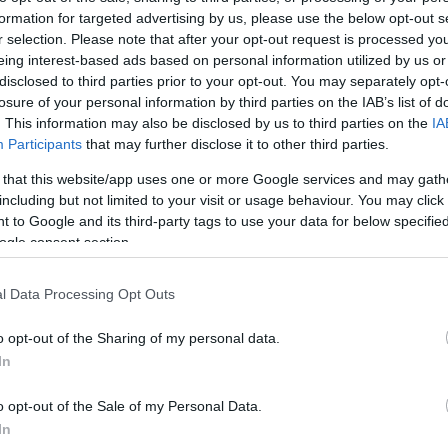
formation for targeted advertising by us, please use the below opt-out s
Jelszó
Emlékezzen rám
r selection. Please note that after your opt-out request is processed y
eing interest-based ads based on personal information utilized by us or
nevét?
Regisztráció
disclosed to third parties prior to your opt-out. You may separately opt-
térképes szaknévsora
losure of your personal information by third parties on the IAB’s list of
. This information may also be disclosed by us to third parties on the
IA
KERTÉSZ ÉS KERTÉSZET REGISZTRÁCIÓ
NÖVÉNYKATALÓGUS
Participants
that may further disclose it to other third parties.
 that this website/app uses one or more Google services and may gath
including but not limited to your visit or usage behaviour. You may click 
 to Google and its third-party tags to use your data for below specifi
ogle consent section.
l Data Processing Opt Outs
o opt-out of the Sharing of my personal data.
In
o opt-out of the Sale of my Personal Data.
In