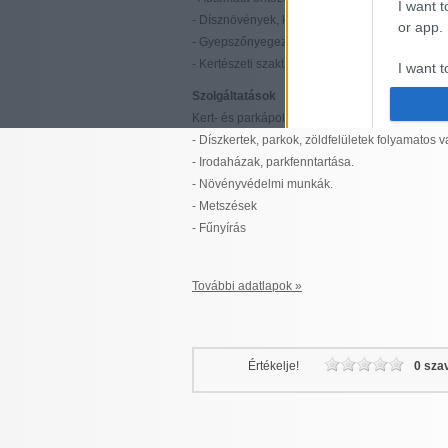
I want t
- Dísznövények, kertészeti anyagok és eszközök
or app.
- Gyepszőnyegezés, füvesítés
- Kertészeti szaktanácsadás
I want t
Szolgáltatások
I want t
Kert- és parkápolás:
authenti
- Díszkertek, parkok, zöldfelületek folyamatos v
- Irodaházak, parkfenntartása.
- Növényvédelmi munkák.
- Metszések
- Fűnyírás
További adatlapok »
Értékelje!
0 sza