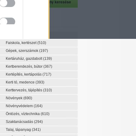
szeti szaknévsor
Szaknévsor
Faiskola, kertészet
(510)
Gépek, szerszámok
(197)
Kertáruház, gazdabolt
(139)
Kertberendezés, bútor
(367)
Kertépítés, kertápolás
(717)
Kerti tó, medence
(393)
Kerttervezés, tájépítés
(310)
Növények
(690)
Növényvédelem
(164)
Öntözés, víztechnika
(610)
Szaktanácsadás
(294)
Talaj, tápanyag
(341)