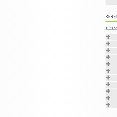
KERE
1573 nö