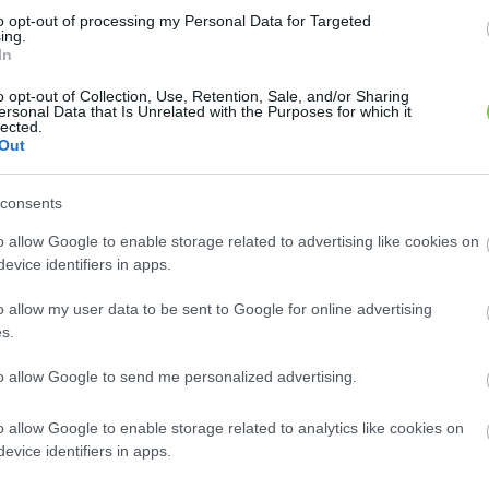
to opt-out of processing my Personal Data for Targeted
ing.
In
.
o opt-out of Collection, Use, Retention, Sale, and/or Sharing
ersonal Data that Is Unrelated with the Purposes for which it
lected.
Out
un-Szolnok megye
consents
Mobil
o allow Google to enable storage related to advertising like cookies on
0620-325-1486
evice identifiers in apps.
Weboldal
o allow my user data to be sent to Google for online advertising
kertszepitesz.hu
s.
almi karbantartását. Valamit komplett kertépítését a
to allow Google to send me personalized advertising.
o allow Google to enable storage related to analytics like cookies on
zése.
evice identifiers in apps.
 vízcsobogók építése.
ezése.