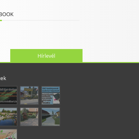
BOOK
Hírlevél
tek