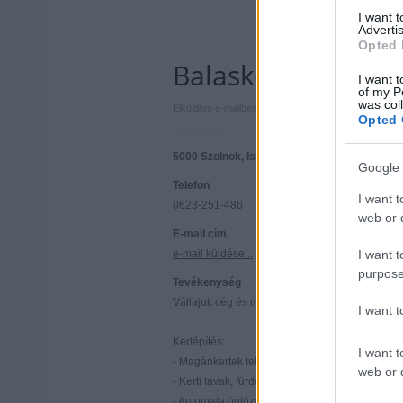
I want 
Advertis
Opted 
Balaskó Zoltán e.v
I want t
of my P
was col
|
|
Elküldöm e-mailben
Kinyomtatom
Hibát jelentek
Opted 
5000 Szolnok, Ispán krt. 3. 8/5. Jász-Nagyk
Google 
Telefon
I want t
0623-251-486
web or d
E-mail cím
e-mail küldése...
I want t
purpose
Tevékenység
Vállajuk cég és magán kertek rendszeres és alk
I want 
Kertépítés:
I want t
- Magánkertek teljes körű tervezése és kivitele
web or d
- Kerti tavak, fürdőtavak, patakok, madáritatók,
- Automata öntözőrendszerek tervezése, kivitel