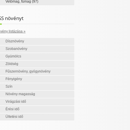
Vetőmag, fűmag
(97)
SS növényt
vény listázása »
Dísznövény
Szobanövény
Gyümölcs
Zöldség
Fűszernövény, gyógynövény
Fényigény
Szín
Növény magasság
Virágzási idő
Érési idő
Ültetési idő