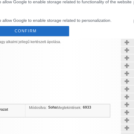
o allow Google to enable storage related to functionality of the website
 kiskereskedelmi értékesítése házhoz szállítással.
Kerté
o allow Google to enable storage related to personalization.
CONFIRM
o allow Google to enable storage related to security, including
cation functionality and fraud prevention, and other user protection.
agy alkalmi jellegű kertészeti ápolása.
Data Deletion
Data Access
Privacy Policy
Soha
6933
Módosítva:
Megtekintések:
vazat