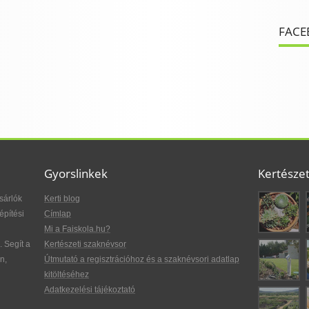
FACE
Gyorslinkek
Kertésze
sárlók
Kerti blog
építési
Címlap
Mi a Faiskola.hu?
. Segít a
Kertészeti szaknévsor
n,
Útmutató a regisztrációhoz és a szaknévsori adatlap
kitöltéséhez
Adatkezelési tájékoztató