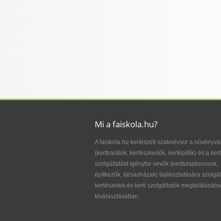
Mi a faiskola.hu?
A faiskola.hu kertészeti szaknévsor a növényvá
(kertbarátok, kertészkedők, kertépítők) és a kert
szolgáltatást igénybe vevők (kerttulajdonosok,
építkezők, társasházak) tájékoztatására szolgál
kertészetek és kerti szolgáltatók megtalálásába
kiválasztásában.