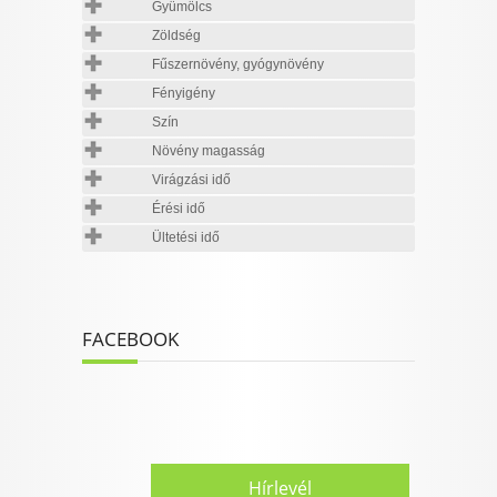
Gyümölcs
Zöldség
Fűszernövény, gyógynövény
Fényigény
Szín
Növény magasság
Virágzási idő
Érési idő
Ültetési idő
FACEBOOK
Hírlevél