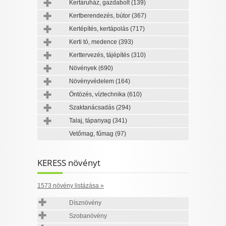
Kertáruház, gazdabolt
(139)
Kertberendezés, bútor
(367)
Kertépítés, kertápolás
(717)
Kerti tó, medence
(393)
Kerttervezés, tájépítés
(310)
Növények
(690)
Növényvédelem
(164)
Öntözés, víztechnika
(610)
Szaktanácsadás
(294)
Talaj, tápanyag
(341)
Vetőmag, fűmag
(97)
KERESS növényt
1573 növény listázása »
Dísznövény
Szobanövény