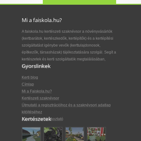
Mi a faiskola.hu?
A faiskola.hu kertészeti szaknévsor a növényvásárlók
(kertbarátok, kertészkedők, kertépítők) és a kertépítési
szolgáltatást igénybe vevők (kerttulajdonosok,
építkezők, társasházak) tájékoztatására szolgál. Segít a
kertészetek és kerti szolgáltatók megtalálásában,
Gyorslinkek
kiválasztásában.
Kerti blog
Címlap
Mi a Faiskola.hu?
Kertészeti szaknévsor
Útmutató a regisztrációhoz és a szaknévsori adatlap
kitöltéséhez
Kertészetek
Adatkezelési tájékoztató