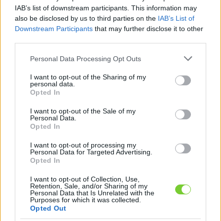
Felhasználónév
Bejelentkezés
IAB’s list of downstream participants. This information may
also be disclosed by us to third parties on the
IAB’s List of
faiskola.hu
Jelszó
Downstream Participants
that may further disclose it to other
third parties.
Kertészeti, kerti termékek és szolgáltatások térképes
Emlékezzen
szaknévsora
Please note that this website/app uses one or more Google
Personal Data Processing Opt Outs
services and may gather and store information including but
rám
not limited to your visit or usage behaviour. You may click to
I want to opt-out of the Sharing of my
personal data.
grant or deny consent to Google and its third-party tags to
Opted In
CÍMLAP
Elfelejtette jelszavát?
Elfelejtette felhasználónevét?
use your data for below specified purposes in below Google
Regisztráció
consent section.
I want to opt-out of the Sale of my
Personal Data.
MI A FAISKOLA.HU?
Opted In
I want to opt-out of processing my
KERTÉSZ ÉS KERTÉSZET REGISZTRÁCIÓ
Personal Data for Targeted Advertising.
Opted In
NÖVÉNYKATALÓGUS
I want to opt-out of Collection, Use,
Retention, Sale, and/or Sharing of my
Personal Data that Is Unrelated with the
Purposes for which it was collected.
Sivatagi
Opted Out