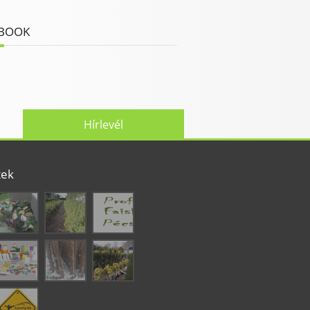
BOOK
Hírlevél
tek