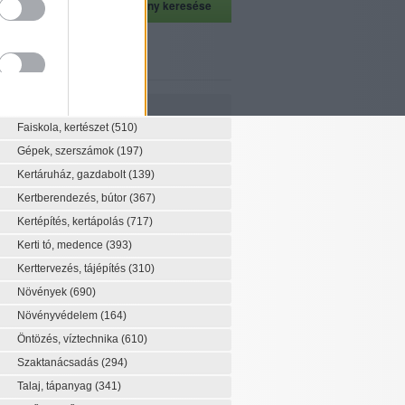
szeti szaknévsor
Szaknévsor
Faiskola, kertészet
(510)
Gépek, szerszámok
(197)
Kertáruház, gazdabolt
(139)
Kertberendezés, bútor
(367)
Kertépítés, kertápolás
(717)
Kerti tó, medence
(393)
Kerttervezés, tájépítés
(310)
Növények
(690)
Növényvédelem
(164)
Öntözés, víztechnika
(610)
Szaktanácsadás
(294)
Talaj, tápanyag
(341)