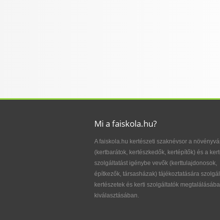
Mi a faiskola.hu?
A faiskola.hu kertészeti szaknévsor a növényvá
(kertbarátok, kertészkedők, kertépítők) és a kert
szolgáltatást igénybe vevők (kerttulajdonosok,
építkezők, társasházak) tájékoztatására szolgál
kertészetek és kerti szolgáltatók megtalálásába
kiválasztásában.