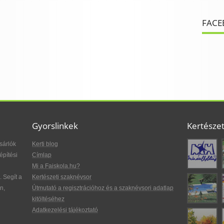
FACE
Gyorslinkek
Kertésze
sárlók
Kerti blog
építési
Címlap
Mi a Faiskola.hu?
. Segít a
Kertészeti szaknévsor
n,
Útmutató a regisztrációhoz és a szaknévsori adatlap
kitöltéséhez
Adatkezelési tájékoztató