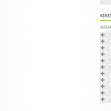
KERE
1573 nö