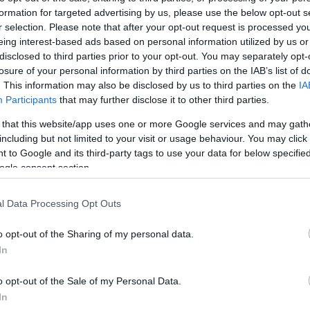
formation for targeted advertising by us, please use the below opt-out s
Jelszó
Emlékezzen rám
r selection. Please note that after your opt-out request is processed y
eing interest-based ads based on personal information utilized by us or
nevét?
Regisztráció
disclosed to third parties prior to your opt-out. You may separately opt-
térképes szaknévsora
losure of your personal information by third parties on the IAB’s list of
. This information may also be disclosed by us to third parties on the
IA
KERTÉSZ ÉS KERTÉSZET REGISZTRÁCIÓ
NÖVÉNYKATALÓGUS
Participants
that may further disclose it to other third parties.
 that this website/app uses one or more Google services and may gath
including but not limited to your visit or usage behaviour. You may click 
 to Google and its third-party tags to use your data for below specifi
ogle consent section.
5
5
5
5
6
6
7
7
l Data Processing Opt Outs
6
6
16
16
9
9
3
2
3
o opt-out of the Sharing of my personal data.
16
16
143
143
14
14
3
3
In
4
4
2
2
6
6
o opt-out of the Sale of my Personal Data.
4
4
3
7
7
3
In
5
5