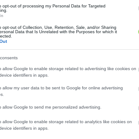
8
8
2
2
to opt-out of processing my Personal Data for Targeted
2
2
ing.
2
2
In
12
12
o opt-out of Collection, Use, Retention, Sale, and/or Sharing
ersonal Data that Is Unrelated with the Purposes for which it
lected.
Out
consents
o allow Google to enable storage related to advertising like cookies on
evice identifiers in apps.
o allow my user data to be sent to Google for online advertising
s.
to allow Google to send me personalized advertising.
o allow Google to enable storage related to analytics like cookies on
evice identifiers in apps.