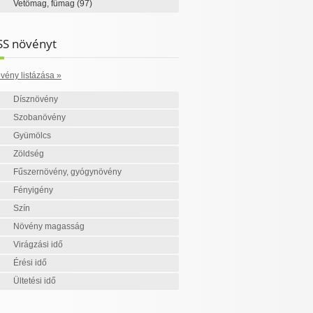
Vetőmag, fűmag
(97)
SS növényt
vény listázása »
Dísznövény
Szobanövény
Gyümölcs
Zöldség
Fűszernövény, gyógynövény
Fényigény
Szín
Növény magasság
Virágzási idő
Érési idő
Ültetési idő