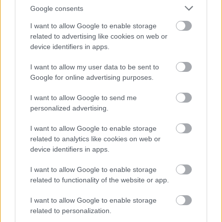
Google consents
I want to allow Google to enable storage
related to advertising like cookies on web or
device identifiers in apps.
I want to allow my user data to be sent to
Google for online advertising purposes.
I want to allow Google to send me
personalized advertising.
I want to allow Google to enable storage
related to analytics like cookies on web or
Ragyogás-IM Kft.
device identifiers in apps.
|
|
Elküldöm e-mailben
Kinyomtatom
Hibát jelentek
I want to allow Google to enable storage
related to functionality of the website or app.
4032 Debrecen Hajdú-Bihar megye
I want to allow Google to enable storage
Mobil
E-mail cím
related to personalization.
20-429-9197
e-mail küldése...