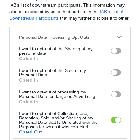
Felhasználónév
Bejelentkezés
IAB’s list of downstream participants. This information may
also be disclosed by us to third parties on the
IAB’s List of
faiskola.hu
Jelszó
Downstream Participants
that may further disclose it to other
third parties.
Kertészeti, kerti termékek és szolgáltatások térképes
Emlékezzen
szaknévsora
Please note that this website/app uses one or more Google
Personal Data Processing Opt Outs
services and may gather and store information including but
rám
not limited to your visit or usage behaviour. You may click to
I want to opt-out of the Sharing of my
personal data.
grant or deny consent to Google and its third-party tags to
Opted In
CÍMLAP
Elfelejtette jelszavát?
Elfelejtette felhasználónevét?
use your data for below specified purposes in below Google
Regisztráció
consent section.
I want to opt-out of the Sale of my
Personal Data.
MI A FAISKOLA.HU?
Opted In
I want to opt-out of processing my
KERTÉSZ ÉS KERTÉSZET REGISZTRÁCIÓ
Personal Data for Targeted Advertising.
Opted In
NÖVÉNYKATALÓGUS
I want to opt-out of Collection, Use,
Retention, Sale, and/or Sharing of my
Personal Data that Is Unrelated with the
Purposes for which it was collected.
Opted Out