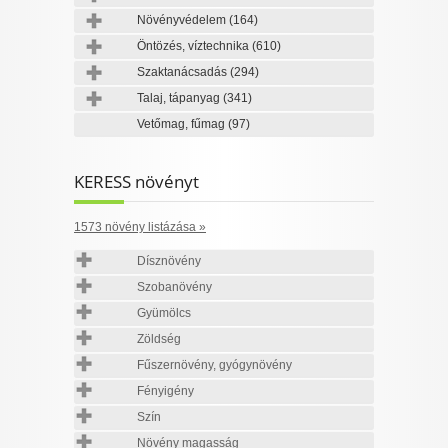
Növényvédelem
(164)
Öntözés, víztechnika
(610)
Szaktanácsadás
(294)
Talaj, tápanyag
(341)
Vetőmag, fűmag
(97)
KERESS növényt
1573 növény listázása »
Dísznövény
Szobanövény
Gyümölcs
Zöldség
Fűszernövény, gyógynövény
Fényigény
Szín
Növény magasság