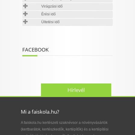
Virágzási idő
Érési idő
Ültetési idő
FACEBOOK
Hírlevél
Mi a faiskola.hu?
A faiskola.hu kertészeti szaknévsor a növényvásárlók
(kertbarátok, kertészkedők, kertépítők) és a kertépítési