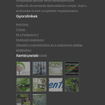
szolgáltatást igénybe vevők (kerttulajdonosok,
építkezők, társasházak) tájékoztatására szolgál. Segít a
kertészetek és kerti szolgáltatók megtalálásában,
Gyorslinkek
kiválasztásában.
Kerti blog
Címlap
Mi a Faiskola.hu?
Kertészeti szaknévsor
Útmutató a regisztrációhoz és a szaknévsori adatlap
kitöltéséhez
Kertészetek
Adatkezelési tájékoztató