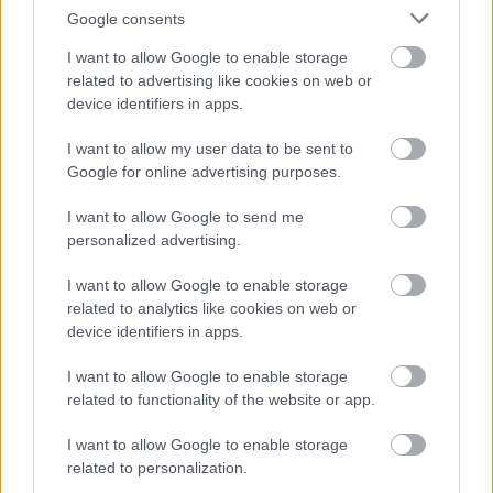
Google consents
I want to allow Google to enable storage
related to advertising like cookies on web or
device identifiers in apps.
I want to allow my user data to be sent to
Google for online advertising purposes.
I want to allow Google to send me
personalized advertising.
I want to allow Google to enable storage
related to analytics like cookies on web or
Kertgondozás A-Z-ig
device identifiers in apps.
|
|
Elküldöm e-mailben
Kinyomtatom
Hibát jelentek
I want to allow Google to enable storage
related to functionality of the website or app.
2051 Biatorbágy, Rét u. 7452 hrsz. Pest megye
I want to allow Google to enable storage
Telefon
Mobil
related to personalization.
06703346779
06703346779