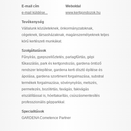
I want to allow Google to enable storage
E-mail cím
Weboldal
related to security, including authentication
e-mail küldése...
www.kertgondozok.hu
functionality and fraud prevention, and other
Tevékenység
user protection.
Vállalunk közületeknek, önkormányzatoknak,
cégeknek, társasházaknak, magánszemélyeknek teljes
körű kertészeti munkákat.
CONFIRM
Szolgáltatások
Fűnyírás, gyepszellőztetés, parlagfűirtás, gépi
fűkaszálás, park és kertgondozás, gardena öntöző
Data Deletion
Data Access
Privacy Policy
rendszer telepítése, gardena kerti dísztó építése és
ápolása, gardena szortiment forgalmazása, substral
termékek forgalmazása, sövénynyírás, metszés,
permetezés, bozótirtás, favágás, fakivágás
elszállítással is, hóeltakarítás, csúszásmentesítés
professzionális gépparkkal.
Specialitások
GARDENA Cometence Partner