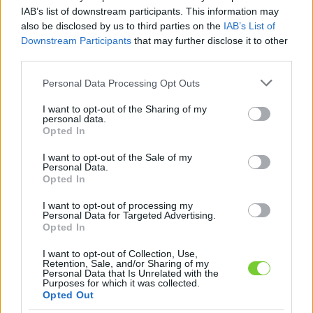
Felhasználónév
Bejelentkezés
IAB’s list of downstream participants. This information may
also be disclosed by us to third parties on the
IAB’s List of
faiskola.hu
Jelszó
Downstream Participants
that may further disclose it to other
third parties.
Kertészeti, kerti termékek és szolgáltatások térképes
Emlékezzen
szaknévsora
Please note that this website/app uses one or more Google
Personal Data Processing Opt Outs
services and may gather and store information including but
rám
not limited to your visit or usage behaviour. You may click to
I want to opt-out of the Sharing of my
personal data.
grant or deny consent to Google and its third-party tags to
Opted In
CÍMLAP
Elfelejtette jelszavát?
Elfelejtette felhasználónevét?
use your data for below specified purposes in below Google
Regisztráció
consent section.
I want to opt-out of the Sale of my
Personal Data.
MI A FAISKOLA.HU?
Opted In
I want to opt-out of processing my
KERTÉSZ ÉS KERTÉSZET REGISZTRÁCIÓ
Personal Data for Targeted Advertising.
Opted In
NÖVÉNYKATALÓGUS
I want to opt-out of Collection, Use,
Retention, Sale, and/or Sharing of my
Personal Data that Is Unrelated with the
Purposes for which it was collected.
Opted Out