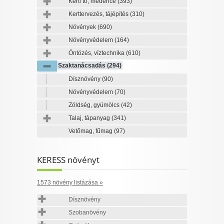
Kerti tó, medence
(393)
Kerttervezés, tájépítés
(310)
Növények
(690)
Növényvédelem
(164)
Öntözés, víztechnika
(610)
Szaktanácsadás
(294)
Dísznövény
(90)
Növényvédelem
(70)
Zöldség, gyümölcs
(42)
Talaj, tápanyag
(341)
Vetőmag, fűmag
(97)
KERESS növényt
1573 növény listázása »
Dísznövény
Szobanövény