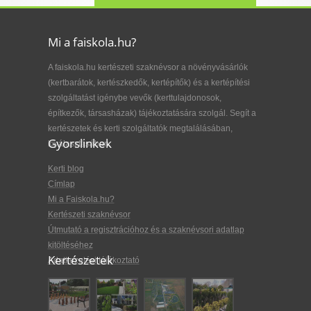
Mi a faiskola.hu?
A faiskola.hu kertészeti szaknévsor a növényvásárlók
(kertbarátok, kertészkedők, kertépítők) és a kertépítési
szolgáltatást igénybe vevők (kerttulajdonosok,
építkezők, társasházak) tájékoztatására szolgál. Segít a
kertészetek és kerti szolgáltatók megtalálásában,
Gyorslinkek
kiválasztásában.
Kerti blog
Címlap
Mi a Faiskola.hu?
Kertészeti szaknévsor
Útmutató a regisztrációhoz és a szaknévsori adatlap
kitöltéséhez
Kertészetek
Adatkezelési tájékoztató