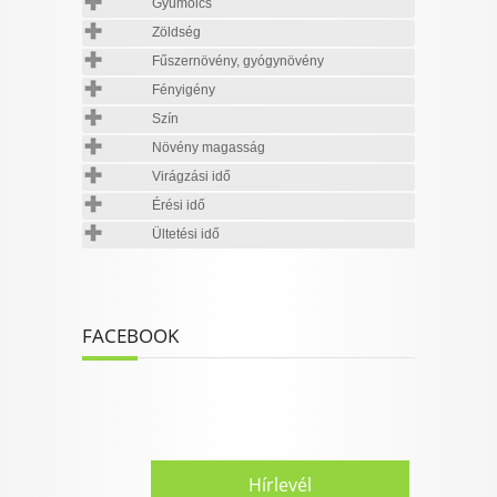
Gyümölcs
Zöldség
Fűszernövény, gyógynövény
Fényigény
Szín
Növény magasság
Virágzási idő
Érési idő
Ültetési idő
FACEBOOK
Hírlevél