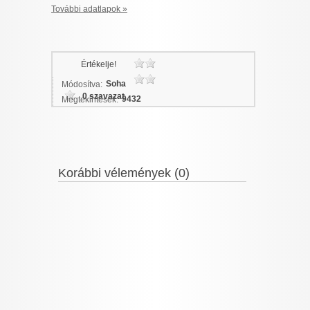
További adatlapok »
Értékelje!
Soha
Módosítva:
0 szavazat
9432
Megtekintések:
Korábbi vélemények (0)