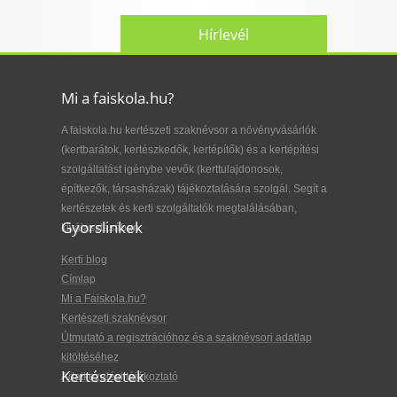
Hírlevél
Mi a faiskola.hu?
A faiskola.hu kertészeti szaknévsor a növényvásárlók
(kertbarátok, kertészkedők, kertépítők) és a kertépítési
szolgáltatást igénybe vevők (kerttulajdonosok,
építkezők, társasházak) tájékoztatására szolgál. Segít a
kertészetek és kerti szolgáltatók megtalálásában,
Gyorslinkek
kiválasztásában.
Kerti blog
Címlap
Mi a Faiskola.hu?
Kertészeti szaknévsor
Útmutató a regisztrációhoz és a szaknévsori adatlap
kitöltéséhez
Kertészetek
Adatkezelési tájékoztató