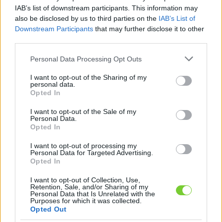
Felhasználónév
Bejelentkezés
IAB’s list of downstream participants. This information may
also be disclosed by us to third parties on the
IAB’s List of
faiskola.hu
Jelszó
Downstream Participants
that may further disclose it to other
third parties.
Kertészeti, kerti termékek és szolgáltatások térképes
Emlékezzen
szaknévsora
Please note that this website/app uses one or more Google
Personal Data Processing Opt Outs
services and may gather and store information including but
rám
not limited to your visit or usage behaviour. You may click to
I want to opt-out of the Sharing of my
personal data.
grant or deny consent to Google and its third-party tags to
Opted In
CÍMLAP
Elfelejtette jelszavát?
Elfelejtette felhasználónevét?
use your data for below specified purposes in below Google
Regisztráció
consent section.
I want to opt-out of the Sale of my
Personal Data.
MI A FAISKOLA.HU?
Opted In
I want to opt-out of processing my
KERTÉSZ ÉS KERTÉSZET REGISZTRÁCIÓ
Personal Data for Targeted Advertising.
Opted In
NÖVÉNYKATALÓGUS
I want to opt-out of Collection, Use,
Retention, Sale, and/or Sharing of my
Personal Data that Is Unrelated with the
Purposes for which it was collected.
Opted Out