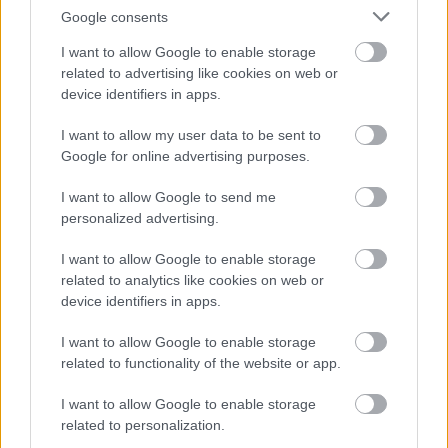
Google consents
I want to allow Google to enable storage
related to advertising like cookies on web or
device identifiers in apps.
I want to allow my user data to be sent to
Google for online advertising purposes.
I want to allow Google to send me
personalized advertising.
I want to allow Google to enable storage
related to analytics like cookies on web or
Csemegeszőlő és
device identifiers in apps.
Oltvány Centrum
I want to allow Google to enable storage
|
|
Elküldöm e-mailben
Kinyomtatom
Hibát jelentek
related to functionality of the website or app.
I want to allow Google to enable storage
3261 Abasár, Dobó út 14. Heves megye
related to personalization.
Telefon
Mobil