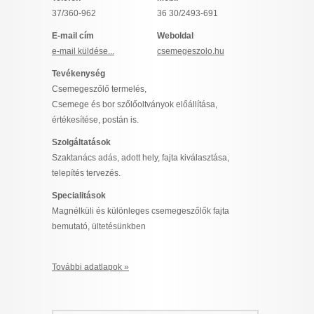
I want to allow Google to enable storage
37/360-962
36 30/2493-691
related to security, including authentication
E-mail cím
Weboldal
functionality and fraud prevention, and other
e-mail küldése...
csemegeszolo.hu
user protection.
Tevékenység
Csemegeszőlő termelés,
Csemege és bor szőlőoltványok előállítása,
CONFIRM
értékesítése, postán is.
Szolgáltatások
Szaktanács adás, adott hely, fajta kiválasztása,
Data Deletion
Data Access
Privacy Policy
telepítés tervezés.
Specialitások
Magnélküli és különleges csemegeszőlők fajta
bemutató, ültetésünkben
További adatlapok »