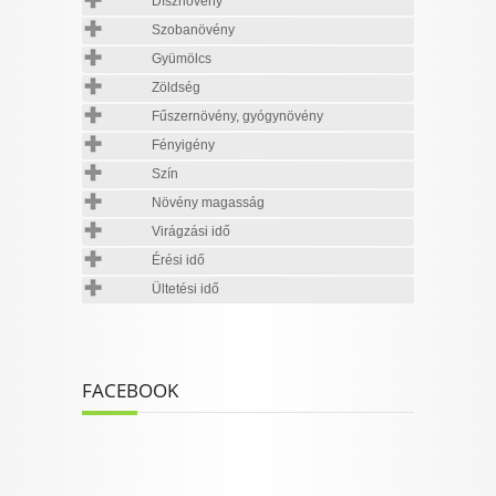
Dísznövény
Szobanövény
Gyümölcs
Zöldség
Fűszernövény, gyógynövény
Fényigény
Szín
Növény magasság
Virágzási idő
Érési idő
Ültetési idő
FACEBOOK