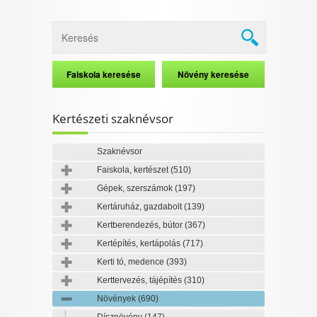
Kertészeti szaknévsor
Szaknévsor
Faiskola, kertészet
(510)
Gépek, szerszámok
(197)
Kertáruház, gazdabolt
(139)
Kertberendezés, bútor
(367)
Kertépítés, kertápolás
(717)
Kerti tó, medence
(393)
Kerttervezés, tájépítés
(310)
Növények
(690)