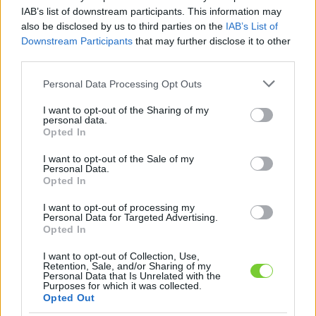
Felhasználónév
Bejelentkezés
IAB’s list of downstream participants. This information may
also be disclosed by us to third parties on the
IAB’s List of
faiskola.hu
Jelszó
Downstream Participants
that may further disclose it to other
third parties.
Kertészeti, kerti termékek és szolgáltatások térképes
Emlékezzen
szaknévsora
Please note that this website/app uses one or more Google
Personal Data Processing Opt Outs
services and may gather and store information including but
rám
not limited to your visit or usage behaviour. You may click to
I want to opt-out of the Sharing of my
personal data.
grant or deny consent to Google and its third-party tags to
Opted In
CÍMLAP
Elfelejtette jelszavát?
Elfelejtette felhasználónevét?
use your data for below specified purposes in below Google
Regisztráció
consent section.
I want to opt-out of the Sale of my
Personal Data.
MI A FAISKOLA.HU?
Opted In
I want to opt-out of processing my
KERTÉSZ ÉS KERTÉSZET REGISZTRÁCIÓ
Personal Data for Targeted Advertising.
Opted In
NÖVÉNYKATALÓGUS
I want to opt-out of Collection, Use,
Retention, Sale, and/or Sharing of my
Personal Data that Is Unrelated with the
Purposes for which it was collected.
Opted Out