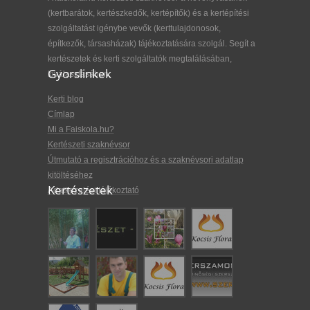
(kertbarátok, kertészkedők, kertépítők) és a kertépítési
szolgáltatást igénybe vevők (kerttulajdonosok,
építkezők, társasházak) tájékoztatására szolgál. Segít a
kertészetek és kerti szolgáltatók megtalálásában,
Gyorslinkek
kiválasztásában.
Kerti blog
Címlap
Mi a Faiskola.hu?
Kertészeti szaknévsor
Útmutató a regisztrációhoz és a szaknévsori adatlap
kitöltéséhez
Kertészetek
Adatkezelési tájékoztató