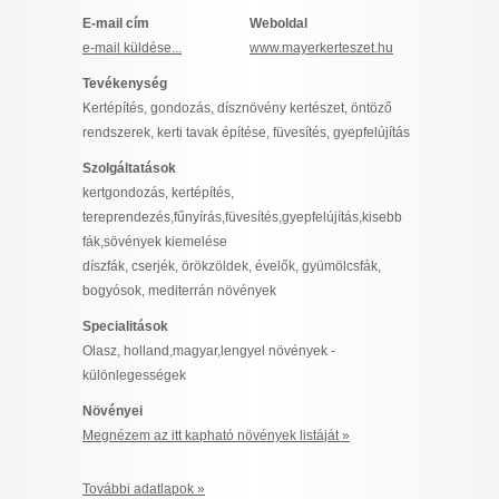
I want to allow Google to enable storage
E-mail cím
Weboldal
related to security, including authentication
e-mail küldése...
www.mayerkerteszet.hu
functionality and fraud prevention, and other
Tevékenység
user protection.
Kertépítés, gondozás, dísznövény kertészet, öntöző
rendszerek, kerti tavak építése, füvesítés, gyepfelújítás
Szolgáltatások
CONFIRM
kertgondozás, kertépítés,
tereprendezés,fűnyírás,füvesítés,gyepfelújítás,kisebb
fák,sövények kiemelése
Data Deletion
Data Access
Privacy Policy
díszfák, cserjék, örökzöldek, évelők, gyümölcsfák,
bogyósok, mediterrán növények
Specialitások
Olasz, holland,magyar,lengyel növények -
különlegességek
Növényei
Megnézem az itt kapható növények listáját »
További adatlapok »