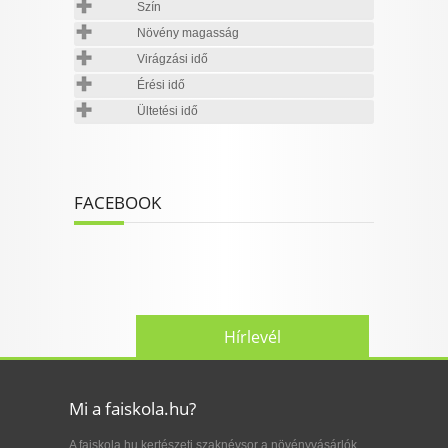
Szín
Növény magasság
Virágzási idő
Érési idő
Ültetési idő
FACEBOOK
Hírlevél
Mi a faiskola.hu?
A faiskola.hu kertészeti szaknévsor a növényvásárlók