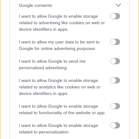
Google consents
I want to allow Google to enable storage
related to advertising like cookies on web or
device identifiers in apps.
I want to allow my user data to be sent to
Google for online advertising purposes.
I want to allow Google to send me
personalized advertising.
I want to allow Google to enable storage
related to analytics like cookies on web or
Mayer Kertészet
device identifiers in apps.
|
|
Elküldöm e-mailben
Kinyomtatom
Hibát jelentek
I want to allow Google to enable storage
related to functionality of the website or app.
8756 Nagyrécse, Kossuth út 70. Zala megye
I want to allow Google to enable storage
Telefon
Mobil
related to personalization.
06-20-996-5076
06-20-996-5076