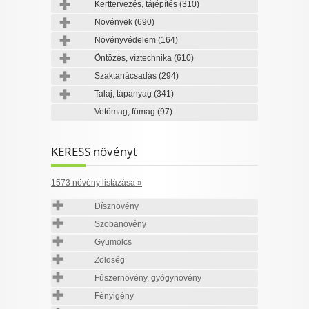
Kerttervezés, tájépítés
(310)
Növények
(690)
Növényvédelem
(164)
Öntözés, víztechnika
(610)
Szaktanácsadás
(294)
Talaj, tápanyag
(341)
Vetőmag, fűmag
(97)
KERESS növényt
1573 növény listázása »
Dísznövény
Szobanövény
Gyümölcs
Zöldség
Fűszernövény, gyógynövény
Fényigény