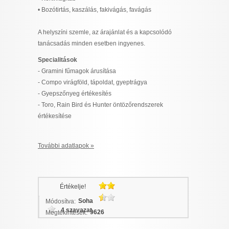
• Bozótirtás, kaszálás, fakivágás, favágás
A helyszíni szemle, az árajánlat és a kapcsolódó
tanácsadás minden esetben ingyenes.
Specialitások
- Gramini fűmagok árusítása
- Compo virágföld, tápoldat, gyeptrágya
- Gyepszőnyeg értékesítés
- Toro, Rain Bird és Hunter öntözőrendszerek
értékesítése
További adatlapok »
Értékelje!
Soha
Módosítva:
4 szavazat
9626
Megtekintések: