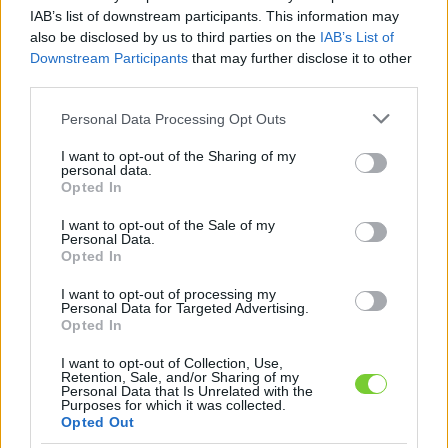
Felhasználónév
Bejelentkezés
IAB’s list of downstream participants. This information may
also be disclosed by us to third parties on the
IAB’s List of
faiskola.hu
Jelszó
Downstream Participants
that may further disclose it to other
third parties.
Kertészeti, kerti termékek és szolgáltatások térképes
Emlékezzen
szaknévsora
Please note that this website/app uses one or more Google
Personal Data Processing Opt Outs
services and may gather and store information including but
rám
not limited to your visit or usage behaviour. You may click to
I want to opt-out of the Sharing of my
personal data.
grant or deny consent to Google and its third-party tags to
Opted In
CÍMLAP
Elfelejtette jelszavát?
Elfelejtette felhasználónevét?
use your data for below specified purposes in below Google
Regisztráció
consent section.
I want to opt-out of the Sale of my
Personal Data.
MI A FAISKOLA.HU?
Opted In
I want to opt-out of processing my
KERTÉSZ ÉS KERTÉSZET REGISZTRÁCIÓ
Personal Data for Targeted Advertising.
Opted In
NÖVÉNYKATALÓGUS
I want to opt-out of Collection, Use,
Retention, Sale, and/or Sharing of my
Personal Data that Is Unrelated with the
Purposes for which it was collected.
Opted Out