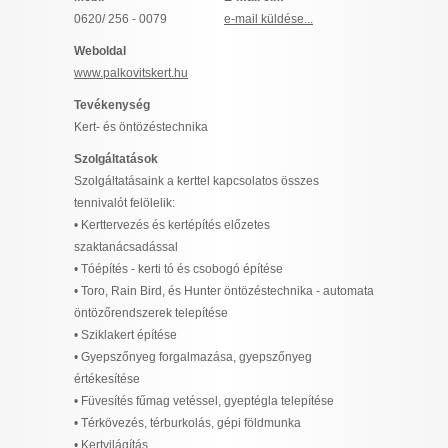
I want to allow Google to enable storage
0620/ 256 - 0079
e-mail küldése...
related to security, including authentication
Weboldal
functionality and fraud prevention, and other
www.palkovitskert.hu
user protection.
Tevékenység
Kert- és öntözéstechnika
Szolgáltatások
CONFIRM
Szolgáltatásaink a kerttel kapcsolatos összes
tennivalót felölelik:
• Kerttervezés és kertépítés előzetes
Data Deletion
Data Access
Privacy Policy
szaktanácsadással
• Tóépítés - kerti tó és csobogó építése
• Toro, Rain Bird, és Hunter öntözéstechnika - automata
öntözőrendszerek telepítése
• Sziklakert építése
• Gyepszőnyeg forgalmazása, gyepszőnyeg
értékesítése
• Füvesítés fűmag vetéssel, gyeptégla telepítése
• Térkövezés, térburkolás, gépi földmunka
• Kertvilágítás