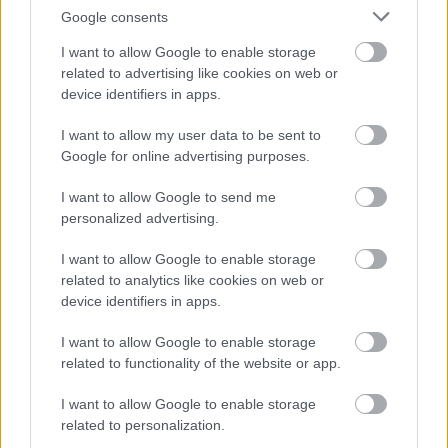
Google consents
I want to allow Google to enable storage
related to advertising like cookies on web or
device identifiers in apps.
I want to allow my user data to be sent to
Google for online advertising purposes.
I want to allow Google to send me
personalized advertising.
I want to allow Google to enable storage
related to analytics like cookies on web or
Palkovits Kert - Kert-
device identifiers in apps.
és öntözéstechnika
I want to allow Google to enable storage
|
|
Elküldöm e-mailben
Kinyomtatom
Hibát jelentek
related to functionality of the website or app.
I want to allow Google to enable storage
8220 Balatonalmádi Veszprém megye
related to personalization.
Mobil
E-mail cím