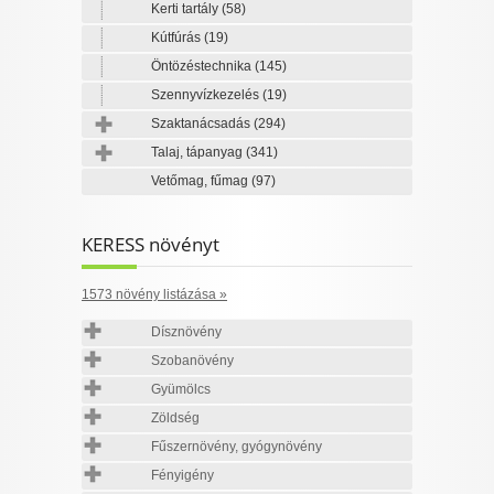
Kerti tartály
(58)
Kútfúrás
(19)
Öntözéstechnika
(145)
Szennyvízkezelés
(19)
Szaktanácsadás
(294)
Talaj, tápanyag
(341)
Vetőmag, fűmag
(97)
KERESS növényt
1573 növény listázása »
Dísznövény
Szobanövény
Gyümölcs
Zöldség
Fűszernövény, gyógynövény
Fényigény