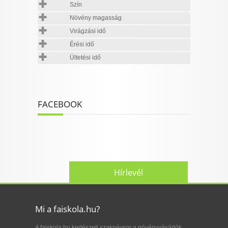
Szín
Növény magasság
Virágzási idő
Érési idő
Ültetési idő
FACEBOOK
Hírlevél
Mi a faiskola.hu?
A faiskola.hu kertészeti szaknévsor a növényvásárlók