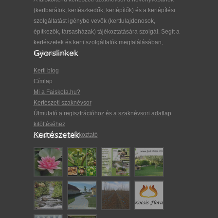
(kertbarátok, kertészkedők, kertépítők) és a kertépítési
szolgáltatást igénybe vevők (kerttulajdonosok,
építkezők, társasházak) tájékoztatására szolgál. Segít a
kertészetek és kerti szolgáltatók megtalálásában,
Gyorslinkek
kiválasztásában.
Kerti blog
Címlap
Mi a Faiskola.hu?
Kertészeti szaknévsor
Útmutató a regisztrációhoz és a szaknévsori adatlap
kitöltéséhez
Kertészetek
Adatkezelési tájékoztató