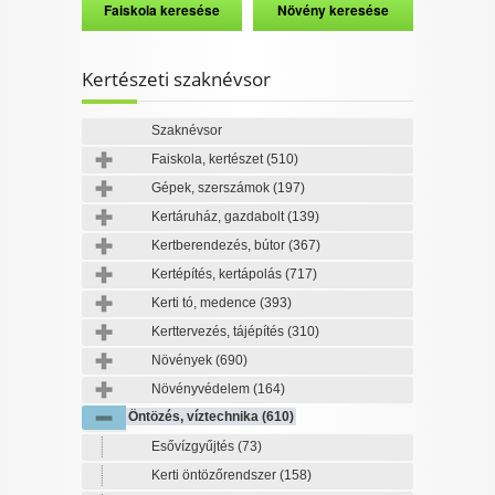
Kertészeti szaknévsor
Szaknévsor
Faiskola, kertészet
(510)
Gépek, szerszámok
(197)
Kertáruház, gazdabolt
(139)
Kertberendezés, bútor
(367)
Kertépítés, kertápolás
(717)
Kerti tó, medence
(393)
Kerttervezés, tájépítés
(310)
Növények
(690)
Növényvédelem
(164)
Öntözés, víztechnika
(610)
Esővízgyűjtés
(73)
Kerti öntözőrendszer
(158)