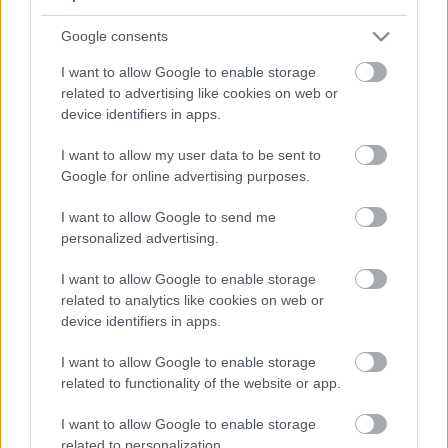
5
5
Google consents
5
5
7
7
6
6
16
I want to allow Google to enable storage
16
7
9
7
9
related to advertising like cookies on web or
3
12
12
3
6
6
143
143
device identifiers in apps.
14
14
4
4
4
4
2
2
2
13
13
2
6
6
I want to allow my user data to be sent to
4
4
14
14
7
7
Google for online advertising purposes.
5
5
2
2
8
8
I want to allow Google to send me
2
2
2
2
2
2
personalized advertising.
2
2
3
3
12
12
I want to allow Google to enable storage
10
10
related to analytics like cookies on web or
device identifiers in apps.
I want to allow Google to enable storage
related to functionality of the website or app.
I want to allow Google to enable storage
related to personalization.