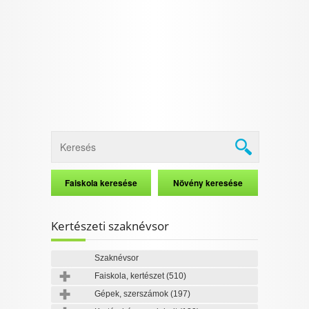
I want to allow Google to enable storage
related to security, including authentication
functionality and fraud prevention, and other
user protection.
CONFIRM
Data Deletion
Data Access
Privacy Policy
Kertészeti szaknévsor
Szaknévsor
Faiskola, kertészet
(510)
Gépek, szerszámok
(197)