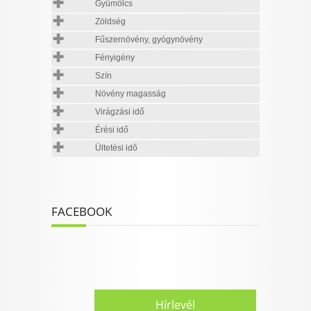
Gyümölcs
Zöldség
Fűszernövény, gyógynövény
Fényigény
Szín
Növény magasság
Virágzási idő
Érési idő
Ültetési idő
FACEBOOK
Hírlevél