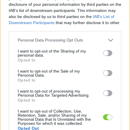
Felhasználónév
Bejelentkezés
disclosure of your personal information by third parties on the
IAB’s list of downstream participants. This information may
faiskola.hu
Jelszó
also be disclosed by us to third parties on the
IAB’s List of
Downstream Participants
that may further disclose it to other
Kertészeti, kerti termékek és szolgáltatások térképes
Emlékezzen
third parties.
szaknévsora
Please note that this website/app uses one or more Google
Personal Data Processing Opt Outs
rám
services and may gather and store information including but
not limited to your visit or usage behaviour. You may click to
I want to opt-out of the Sharing of my
CÍMLAP
personal data.
Elfelejtette jelszavát?
Elfelejtette felhasználónevét?
grant or deny consent to Google and its third-party tags to
Opted In
Regisztráció
use your data for below specified purposes in below Google
consent section.
MI A FAISKOLA.HU?
I want to opt-out of the Sale of my
Personal Data.
Opted In
KERTÉSZ ÉS KERTÉSZET REGISZTRÁCIÓ
I want to opt-out of processing my
Personal Data for Targeted Advertising.
Opted In
NÖVÉNYKATALÓGUS
I want to opt-out of Collection, Use,
Retention, Sale, and/or Sharing of my
Personal Data that Is Unrelated with the
Purposes for which it was collected.
Opted Out