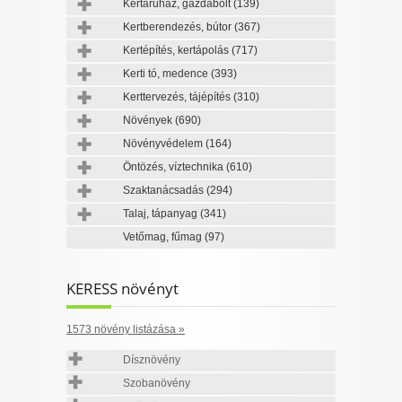
Kertáruház, gazdabolt
(139)
Kertberendezés, bútor
(367)
Kertépítés, kertápolás
(717)
Kerti tó, medence
(393)
Kerttervezés, tájépítés
(310)
Növények
(690)
Növényvédelem
(164)
Öntözés, víztechnika
(610)
Szaktanácsadás
(294)
Talaj, tápanyag
(341)
Vetőmag, fűmag
(97)
KERESS növényt
1573 növény listázása »
Dísznövény
Szobanövény