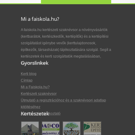
Mi a faiskola.hu?
A faiskola.hu kertészeti szaknévsor a növényvásárlók
(kertbarátok, kertészkedők, kertépítők) és a kertépítési
szolgáltatást igénybe vevők (kerttulajdonosok,
építkezők, társasházak) tájékoztatására szolgál. Segít a
kertészetek és kerti szolgáltatók megtalálásában,
Gyorslinkek
kiválasztásában.
Kerti blog
Címlap
Mi a Faiskola.hu?
Kertészeti szaknévsor
Útmutató a regisztrációhoz és a szaknévsori adatlap
kitöltéséhez
Kertészetek
Adatkezelési tájékoztató