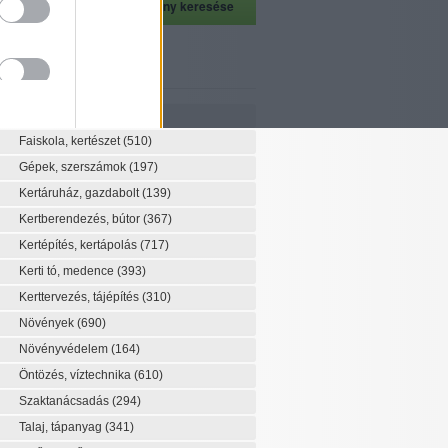
szeti szaknévsor
Szaknévsor
Faiskola, kertészet
(510)
Gépek, szerszámok
(197)
Kertáruház, gazdabolt
(139)
Kertberendezés, bútor
(367)
Kertépítés, kertápolás
(717)
Kerti tó, medence
(393)
Kerttervezés, tájépítés
(310)
Növények
(690)
Növényvédelem
(164)
Öntözés, víztechnika
(610)
Szaktanácsadás
(294)
Talaj, tápanyag
(341)