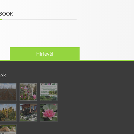
BOOK
Hírlevél
tek