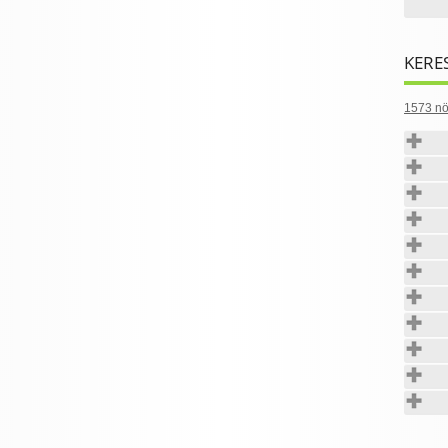
KERE
1573 nö