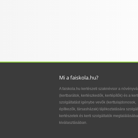
Mi a faiskola.hu?
A faiskola.hu kertészeti szaknévsor a növényvá
(kertbarátok, kertészkedők, kertépítők) és a kert
szolgáltatást igénybe vevők (kerttulajdonosok,
építkezők, társasházak) tájékoztatására szolgál
kertészetek és kerti szolgáltatók megtalálásába
kiválasztásában.