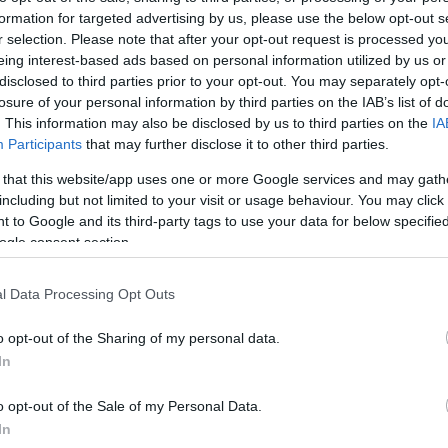
formation for targeted advertising by us, please use the below opt-out s
Jelszó
Emlékezzen rám
r selection. Please note that after your opt-out request is processed y
eing interest-based ads based on personal information utilized by us or
nevét?
Regisztráció
disclosed to third parties prior to your opt-out. You may separately opt-
térképes szaknévsora
losure of your personal information by third parties on the IAB’s list of
. This information may also be disclosed by us to third parties on the
IA
KERTÉSZ ÉS KERTÉSZET REGISZTRÁCIÓ
NÖVÉNYKATALÓGUS
Participants
that may further disclose it to other third parties.
 that this website/app uses one or more Google services and may gath
including but not limited to your visit or usage behaviour. You may click 
 to Google and its third-party tags to use your data for below specifi
ogle consent section.
5
5
5
5
6
6
7
7
l Data Processing Opt Outs
6
6
16
16
9
9
3
2
3
o opt-out of the Sharing of my personal data.
16
16
143
143
14
14
3
3
In
4
4
2
2
6
6
o opt-out of the Sale of my Personal Data.
4
4
3
7
7
3
In
5
5