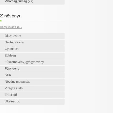
Vetőmag, fűmag
(97)
SS növényt
vény listázása »
Dísznövény
Szobanövény
Gyümölcs
Zöldség
Fűszernövény, gyógynövény
Fényigény
Szín
Növény magasság
Virágzási idő
Érési idő
Ültetési idő