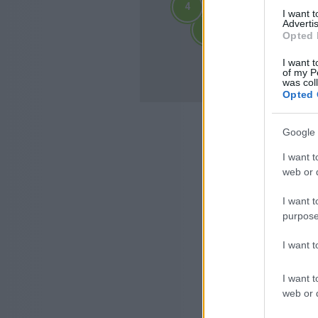
4
4
I want 
2
2
Advertis
3
3
3
3
Opted 
4
4
10
I want t
10
of my P
was col
Opted 
Google 
I want t
web or d
I want t
purpose
I want 
I want t
web or d