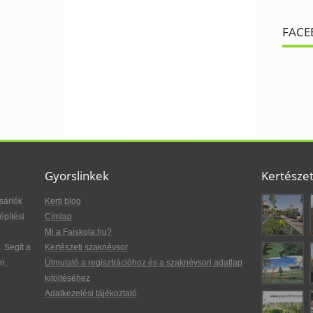
FACE
Gyorslinkek
Kertésze
sárlók
Kerti blog
építési
Címlap
Mi a Faiskola.hu?
. Segít a
Kertészeti szaknévsor
n,
Útmutató a regisztrációhoz és a szaknévsori adatlap
kitöltéséhez
Adatkezelési tájékoztató