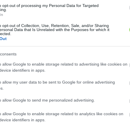
8
8
2
2
to opt-out of processing my Personal Data for Targeted
2
2
ing.
2
2
In
12
12
o opt-out of Collection, Use, Retention, Sale, and/or Sharing
ersonal Data that Is Unrelated with the Purposes for which it
lected.
Out
consents
o allow Google to enable storage related to advertising like cookies on
evice identifiers in apps.
o allow my user data to be sent to Google for online advertising
s.
to allow Google to send me personalized advertising.
o allow Google to enable storage related to analytics like cookies on
evice identifiers in apps.