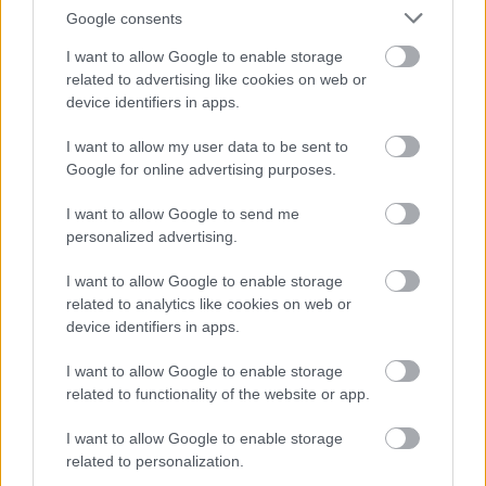
Google consents
I want to allow Google to enable storage
related to advertising like cookies on web or
2
2
2
2
device identifiers in apps.
7
7
I want to allow my user data to be sent to
3
3
7
7
5
5
Google for online advertising purposes.
6
6
49
49
2
2
3
3
I want to allow Google to send me
2
2
2
2
personalized advertising.
7
7
4
4
I want to allow Google to enable storage
2
2
related to analytics like cookies on web or
2
2
device identifiers in apps.
2
2
4
4
I want to allow Google to enable storage
3
3
related to functionality of the website or app.
I want to allow Google to enable storage
Szaknévsori tagok száma ebben a kategóriában: 145
related to personalization.
Szaknévsori adatlap létrehozása