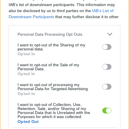
Felhasználónév
Bejelentkezés
IAB’s list of downstream participants. This information may
also be disclosed by us to third parties on the
IAB’s List of
faiskola.hu
Jelszó
Downstream Participants
that may further disclose it to other
third parties.
Kertészeti, kerti termékek és szolgáltatások térképes
Emlékezzen
szaknévsora
Please note that this website/app uses one or more Google
Personal Data Processing Opt Outs
services and may gather and store information including but
rám
not limited to your visit or usage behaviour. You may click to
I want to opt-out of the Sharing of my
personal data.
grant or deny consent to Google and its third-party tags to
Opted In
CÍMLAP
Elfelejtette jelszavát?
Elfelejtette felhasználónevét?
use your data for below specified purposes in below Google
Regisztráció
consent section.
I want to opt-out of the Sale of my
Personal Data.
MI A FAISKOLA.HU?
Opted In
I want to opt-out of processing my
KERTÉSZ ÉS KERTÉSZET REGISZTRÁCIÓ
Personal Data for Targeted Advertising.
Opted In
NÖVÉNYKATALÓGUS
I want to opt-out of Collection, Use,
Retention, Sale, and/or Sharing of my
Personal Data that Is Unrelated with the
Purposes for which it was collected.
Öntözéstechnika
Opted Out