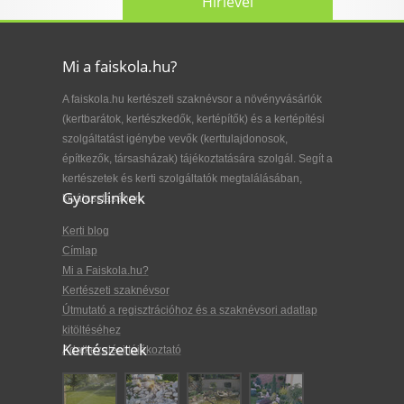
Hírlevél
Mi a faiskola.hu?
A faiskola.hu kertészeti szaknévsor a növényvásárlók
(kertbarátok, kertészkedők, kertépítők) és a kertépítési
szolgáltatást igénybe vevők (kerttulajdonosok,
építkezők, társasházak) tájékoztatására szolgál. Segít a
kertészetek és kerti szolgáltatók megtalálásában,
Gyorslinkek
kiválasztásában.
Kerti blog
Címlap
Mi a Faiskola.hu?
Kertészeti szaknévsor
Útmutató a regisztrációhoz és a szaknévsori adatlap
kitöltéséhez
Kertészetek
Adatkezelési tájékoztató