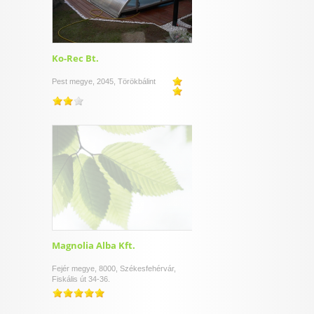
Ko-Rec Bt.
Pest megye, 2045, Törökbálint
Magnolia Alba Kft.
Fejér megye, 8000, Székesfehérvár,
Fiskális út 34-36.