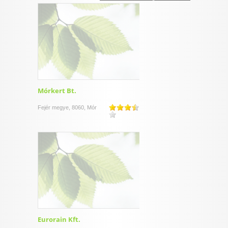
I want to allow Google to enable storage
related to security, including authentication
functionality and fraud prevention, and other
user protection.
CONFIRM
Mórkert Bt.
Fejér megye, 8060, Mór
Data Deletion
Data Access
Privacy Policy
Eurorain Kft.