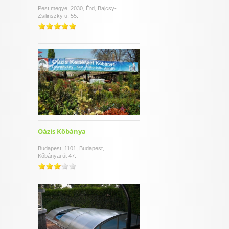
Pest megye, 2030, Érd, Bajcsy-
Zsilinszky u. 55.
Oázis Kőbánya
Budapest, 1101, Budapest,
Kőbányai út 47.