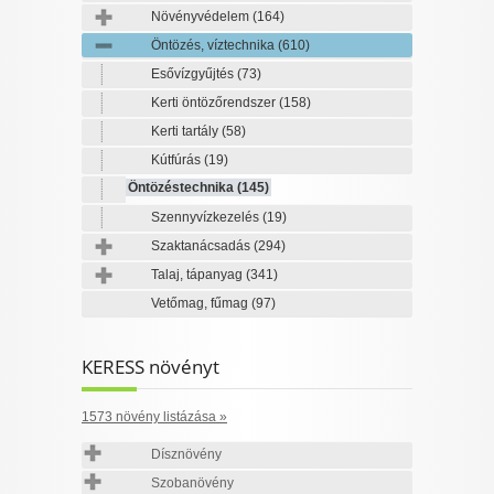
Növényvédelem
(164)
Öntözés, víztechnika
(610)
Esővízgyűjtés
(73)
Kerti öntözőrendszer
(158)
Kerti tartály
(58)
Kútfúrás
(19)
Öntözéstechnika
(145)
Szennyvízkezelés
(19)
Szaktanácsadás
(294)
Talaj, tápanyag
(341)
Vetőmag, fűmag
(97)
KERESS növényt
1573 növény listázása »
Dísznövény
Szobanövény