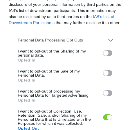
Felhasználónév
Bejelentkezés
disclosure of your personal information by third parties on the
IAB’s list of downstream participants. This information may
faiskola.hu
Jelszó
also be disclosed by us to third parties on the
IAB’s List of
Downstream Participants
that may further disclose it to other
Kertészeti, kerti termékek és szolgáltatások térképes
Emlékezzen
third parties.
szaknévsora
Please note that this website/app uses one or more Google
Personal Data Processing Opt Outs
rám
services and may gather and store information including but
not limited to your visit or usage behaviour. You may click to
I want to opt-out of the Sharing of my
CÍMLAP
personal data.
Elfelejtette jelszavát?
Elfelejtette felhasználónevét?
grant or deny consent to Google and its third-party tags to
Opted In
Regisztráció
use your data for below specified purposes in below Google
consent section.
MI A FAISKOLA.HU?
I want to opt-out of the Sale of my
Personal Data.
Opted In
KERTÉSZ ÉS KERTÉSZET REGISZTRÁCIÓ
I want to opt-out of processing my
Personal Data for Targeted Advertising.
Opted In
NÖVÉNYKATALÓGUS
I want to opt-out of Collection, Use,
Retention, Sale, and/or Sharing of my
Personal Data that Is Unrelated with the
Purposes for which it was collected.
Opted Out