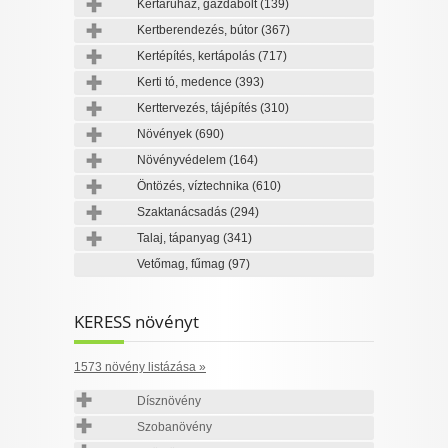
Kertáruház, gazdabolt
(139)
Kertberendezés, bútor
(367)
Kertépítés, kertápolás
(717)
Kerti tó, medence
(393)
Kerttervezés, tájépítés
(310)
Növények
(690)
Növényvédelem
(164)
Öntözés, víztechnika
(610)
Szaktanácsadás
(294)
Talaj, tápanyag
(341)
Vetőmag, fűmag
(97)
KERESS növényt
1573 növény listázása »
Dísznövény
Szobanövény