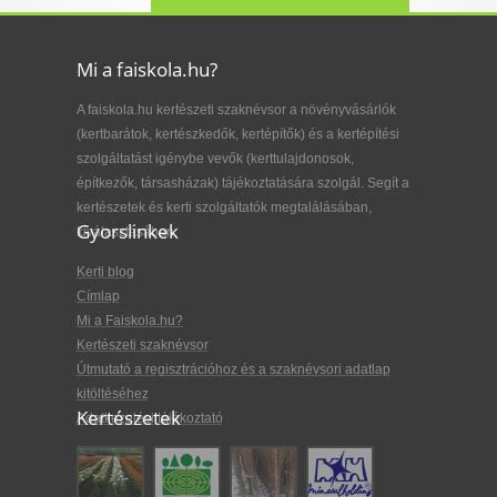
Mi a faiskola.hu?
A faiskola.hu kertészeti szaknévsor a növényvásárlók
(kertbarátok, kertészkedők, kertépítők) és a kertépítési
szolgáltatást igénybe vevők (kerttulajdonosok,
építkezők, társasházak) tájékoztatására szolgál. Segít a
kertészetek és kerti szolgáltatók megtalálásában,
Gyorslinkek
kiválasztásában.
Kerti blog
Címlap
Mi a Faiskola.hu?
Kertészeti szaknévsor
Útmutató a regisztrációhoz és a szaknévsori adatlap
kitöltéséhez
Kertészetek
Adatkezelési tájékoztató