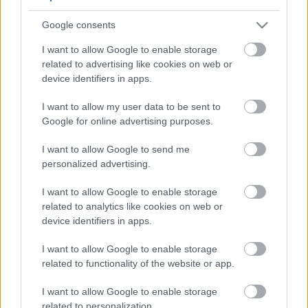
5
5
Google consents
5
5
7
7
6
6
16
I want to allow Google to enable storage
16
7
9
7
9
related to advertising like cookies on web or
3
12
12
3
6
6
143
143
device identifiers in apps.
14
14
4
4
4
4
2
2
2
13
13
2
6
6
I want to allow my user data to be sent to
4
4
14
14
7
7
Google for online advertising purposes.
5
5
2
2
8
8
I want to allow Google to send me
2
2
2
2
2
2
personalized advertising.
2
2
3
3
12
12
I want to allow Google to enable storage
10
10
related to analytics like cookies on web or
device identifiers in apps.
I want to allow Google to enable storage
related to functionality of the website or app.
I want to allow Google to enable storage
related to personalization.