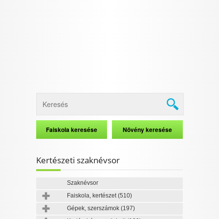
I want to allow Google to enable storage
related to security, including authentication
functionality and fraud prevention, and other
user protection.
CONFIRM
Data Deletion
Data Access
Privacy Policy
Kertészeti szaknévsor
Szaknévsor
Faiskola, kertészet
(510)
Gépek, szerszámok
(197)