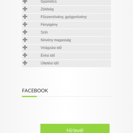
Gyümölcs
Zöldség
Fűszernövény, gyógynövény
Fényigény
Szín
Növény magasság
Virágzási idő
Érési idő
Ültetési idő
FACEBOOK
Hírlevél