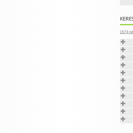
KERE
1573 nö