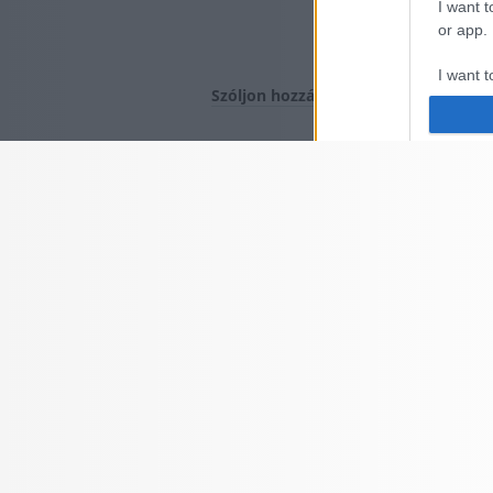
I want t
or app.
I want t
Szóljon hozzá!
I want t
authenti