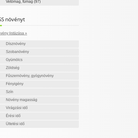
Vetőmag, fűmag
(97)
SS növényt
vény listázása »
Dísznövény
Szobanövény
Gyümölcs
Zöldség
Fűszernövény, gyógynövény
Fényigény
Szín
Növény magasság
Virágzási idő
Érési idő
Ültetési idő