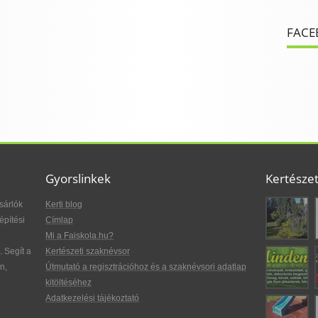
FACE
Gyorslinkek
Kertésze
sárlók
Kerti blog
építési
Címlap
Mi a Faiskola.hu?
. Segít a
Kertészeti szaknévsor
n,
Útmutató a regisztrációhoz és a szaknévsori adatlap
kitöltéséhez
Adatkezelési tájékoztató