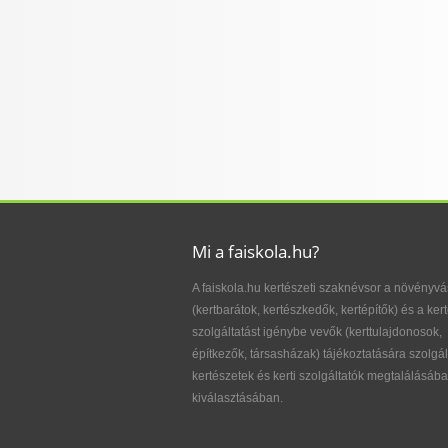
Mi a faiskola.hu?
A faiskola.hu kertészeti szaknévsor a növényvá
(kertbarátok, kertészkedők, kertépítők) és a kert
szolgáltatást igénybe vevők (kerttulajdonosok,
építkezők, társasházak) tájékoztatására szolgál
kertészetek és kerti szolgáltatók megtalálásába
kiválasztásában.