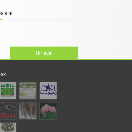
BOOK
Hírlevél
tek