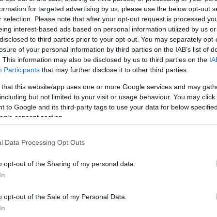
formation for targeted advertising by us, please use the below opt-out s
Jelszó
Emlékezzen rám
r selection. Please note that after your opt-out request is processed y
eing interest-based ads based on personal information utilized by us or
nevét?
Regisztráció
disclosed to third parties prior to your opt-out. You may separately opt-
térképes szaknévsora
losure of your personal information by third parties on the IAB’s list of
. This information may also be disclosed by us to third parties on the
IA
KERTÉSZ ÉS KERTÉSZET REGISZTRÁCIÓ
NÖVÉNYKATALÓGUS
Participants
that may further disclose it to other third parties.
 that this website/app uses one or more Google services and may gath
cata
'Fastigiata Aurea')
including but not limited to your visit or usage behaviour. You may click 
 to Google and its third-party tags to use your data for below specifi
ogle consent section.
l Data Processing Opt Outs
ban
o opt-out of the Sharing of my personal data.
In
sonló nevű
ti elő. Ha
o opt-out of the Sale of my Personal Data.
rra kérünk,
 benne a
In