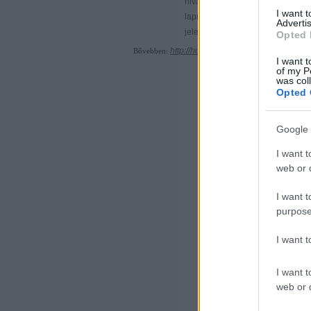
hivatkozást, hogy ne erre az egyé
I want 
lapra, hanem közvetlenül 
Advertis
jelentésre mutasson!
Opted 
http://hu.wikipedia.org/wiki/Tiszafa
Bővebben:
I want t
of my P
was col
Opted 
Google 
I want t
web or d
I want t
purpose
I want 
I want t
web or d