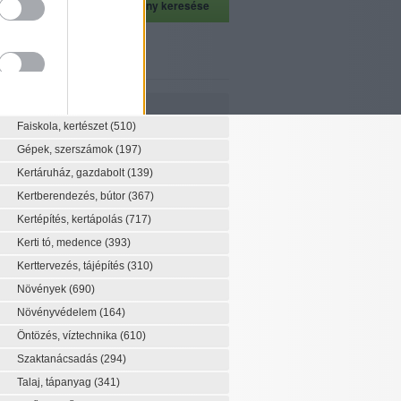
szeti szaknévsor
Szaknévsor
Faiskola, kertészet
(510)
Gépek, szerszámok
(197)
Kertáruház, gazdabolt
(139)
Kertberendezés, bútor
(367)
Kertépítés, kertápolás
(717)
Kerti tó, medence
(393)
Kerttervezés, tájépítés
(310)
Növények
(690)
Növényvédelem
(164)
Öntözés, víztechnika
(610)
Szaktanácsadás
(294)
Talaj, tápanyag
(341)