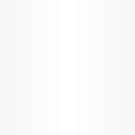
I want to allow Google to enable storage
related to security, including authentication
functionality and fraud prevention, and other
user protection.
CONFIRM
Data Deletion
Data Access
Privacy Policy