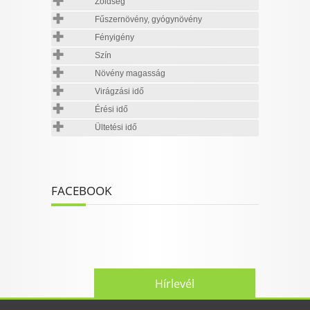
Zöldség
Fűszernövény, gyógynövény
Fényigény
Szín
Növény magasság
Virágzási idő
Érési idő
Ültetési idő
FACEBOOK
Hírlevél