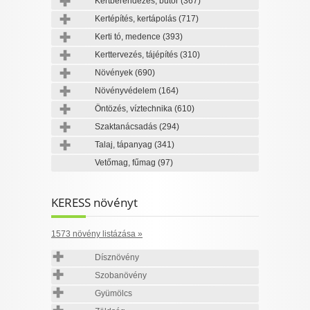
Kertberendezés, bútor
(367)
Kertépítés, kertápolás
(717)
Kerti tó, medence
(393)
Kerttervezés, tájépítés
(310)
Növények
(690)
Növényvédelem
(164)
Öntözés, víztechnika
(610)
Szaktanácsadás
(294)
Talaj, tápanyag
(341)
Vetőmag, fűmag
(97)
KERESS növényt
1573 növény listázása »
Dísznövény
Szobanövény
Gyümölcs