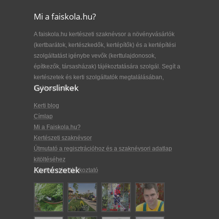
Mi a faiskola.hu?
A faiskola.hu kertészeti szaknévsor a növényvásárlók
(kertbarátok, kertészkedők, kertépítők) és a kertépítési
szolgáltatást igénybe vevők (kerttulajdonosok,
építkezők, társasházak) tájékoztatására szolgál. Segít a
kertészetek és kerti szolgáltatók megtalálásában,
Gyorslinkek
kiválasztásában.
Kerti blog
Címlap
Mi a Faiskola.hu?
Kertészeti szaknévsor
Útmutató a regisztrációhoz és a szaknévsori adatlap
kitöltéséhez
Kertészetek
Adatkezelési tájékoztató