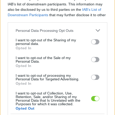
Felhasználónév
Bejelentkezés
IAB’s list of downstream participants. This information may
also be disclosed by us to third parties on the
IAB’s List of
faiskola.hu
Jelszó
Downstream Participants
that may further disclose it to other
third parties.
Kertészeti, kerti termékek és szolgáltatások térképes
Emlékezzen
szaknévsora
Please note that this website/app uses one or more Google
Personal Data Processing Opt Outs
services and may gather and store information including but
rám
not limited to your visit or usage behaviour. You may click to
I want to opt-out of the Sharing of my
personal data.
grant or deny consent to Google and its third-party tags to
Opted In
CÍMLAP
Elfelejtette jelszavát?
Elfelejtette felhasználónevét?
use your data for below specified purposes in below Google
Regisztráció
consent section.
I want to opt-out of the Sale of my
Personal Data.
MI A FAISKOLA.HU?
Opted In
I want to opt-out of processing my
KERTÉSZ ÉS KERTÉSZET REGISZTRÁCIÓ
Personal Data for Targeted Advertising.
Opted In
NÖVÉNYKATALÓGUS
I want to opt-out of Collection, Use,
Retention, Sale, and/or Sharing of my
Personal Data that Is Unrelated with the
Ráncoslevelű bangita
Purposes for which it was collected.
Opted Out
(
Viburnum