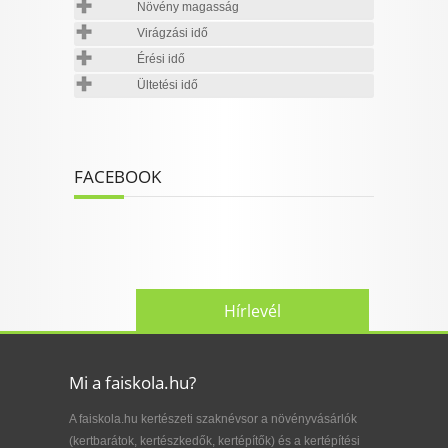
Növény magasság
Virágzási idő
Érési idő
Ültetési idő
FACEBOOK
Hírlevél
Mi a faiskola.hu?
A faiskola.hu kertészeti szaknévsor a növényvásárlók
(kertbarátok, kertészkedők, kertépítők) és a kertépítési