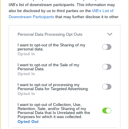
Felhasználónév
Bejelentkezés
IAB’s list of downstream participants. This information may
also be disclosed by us to third parties on the
IAB’s List of
faiskola.hu
Jelszó
Downstream Participants
that may further disclose it to other
third parties.
Kertészeti, kerti termékek és szolgáltatások térképes
Emlékezzen
szaknévsora
Please note that this website/app uses one or more Google
Personal Data Processing Opt Outs
services and may gather and store information including but
rám
not limited to your visit or usage behaviour. You may click to
I want to opt-out of the Sharing of my
personal data.
grant or deny consent to Google and its third-party tags to
Opted In
CÍMLAP
Elfelejtette jelszavát?
Elfelejtette felhasználónevét?
use your data for below specified purposes in below Google
Regisztráció
consent section.
I want to opt-out of the Sale of my
Personal Data.
MI A FAISKOLA.HU?
Opted In
I want to opt-out of processing my
KERTÉSZ ÉS KERTÉSZET REGISZTRÁCIÓ
Personal Data for Targeted Advertising.
Opted In
NÖVÉNYKATALÓGUS
I want to opt-out of Collection, Use,
Retention, Sale, and/or Sharing of my
Personal Data that Is Unrelated with the
Kaukázusi
Purposes for which it was collected.
Opted Out
jegenyefenyő (
Abies