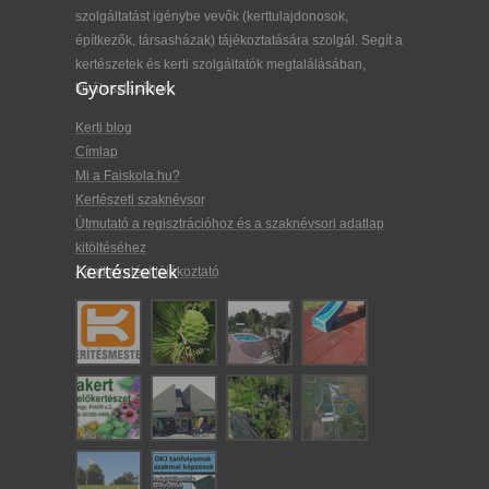
szolgáltatást igénybe vevők (kerttulajdonosok,
építkezők, társasházak) tájékoztatására szolgál. Segít a
kertészetek és kerti szolgáltatók megtalálásában,
Gyorslinkek
kiválasztásában.
Kerti blog
Címlap
Mi a Faiskola.hu?
Kertészeti szaknévsor
Útmutató a regisztrációhoz és a szaknévsori adatlap
kitöltéséhez
Kertészetek
Adatkezelési tájékoztató