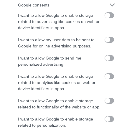
nordmanniana
)
Google consents
I want to allow Google to enable storage
related to advertising like cookies on web or
device identifiers in apps.
Húsz-harminc méter magasra növő, tömött, kúpos
koronájú fa. Ágai enyhén felállnak.
I want to allow my user data to be sent to
Levelei a hajtás felső részén félkörben, kefeszerűen
Google for online advertising purposes.
állnak. A fényeszöld, kifelé ívelő levelek fonákán két fehér
csík húzódik végig gázcserenyílásokkal és
I want to allow Google to send me
viaszpöttyökkel. Megdörzsölve kellemesen narancsos
personalized advertising.
illatúak.
Érett tobozai pikkelyekre hullanak szét.
I want to allow Google to enable storage
Bővebben:
related to analytics like cookies on web or
http://hu.wikipedia.org/wiki/Kaukázusi_jegenyefenyő
device identifiers in apps.
I want to allow Google to enable storage
related to functionality of the website or app.
I want to allow Google to enable storage
related to personalization.