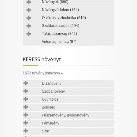
Növények
(690)
Növényvédelem
(164)
Öntözés, víztechnika
(610)
Szaktanácsadás
(294)
Talaj, tápanyag
(341)
Vetőmag, fűmag
(97)
KERESS növényt
1573 növény listázása »
Dísznövény
Szobanövény
Gyümölcs
Zöldség
Fűszernövény, gyógynövény
Fényigény
Szín