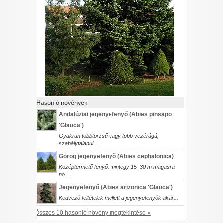
I want to allow Google to enable storage
related to security, including authentication
functionality and fraud prevention, and other
user protection.
CONFIRM
Hasonló növények
Andalúziai jegenyefenyő (
Abies pinsapo
Data Deletion
Data Access
Privacy Policy
'Glauca')
Gyakran többtörzsű vagy több vezérágú,
szabálytalanul...
Görög jegenyefenyő (
Abies cephalonica
)
Középtermetű fenyő: mintegy 15–30 m magasra
nő....
Jegenyefenyő (
Abies arizonica
'Glauca')
Kedvező feltételek mellett a jegenyefenyők akár...
Összes 10 hasonló növény megtekintése »