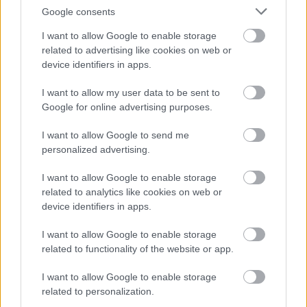
Google consents
I want to allow Google to enable storage
A molyhos nyír nagy bokor vagy kisebb fa, de 15-25
related to advertising like cookies on web or
méter magasra is megnőhet. A közönséges nyírhez
device identifiers in apps.
hasonlít, de koronája kevésbé karcsú. Citológiai
I want to allow my user data to be sent to
eltérések is vannak köztük, a közönséges nyír diploid,
Google for online advertising purposes.
míg a molyhos nyír tetraploid kromoszómaszámú. Ágai
gyakran kissé csavartak, meredeken felállók, felül
I want to allow Google to send me
szétterülnek, a vesszők vége nem bókol. A kéreg
personalized advertising.
világosbarnás, helyenként ezüstfehér is lehet, de a törzs
alsó részén nem találunk rajta sötét színű, repedezett,
I want to allow Google to enable storage
varas mezőket, mint a közönséges nyírnél. Levelei csak
related to analytics like cookies on web or
egyszer fűrészes szélűek, körvonaluk kerekdedebb,
device identifiers in apps.
inkább tojás, mint rombusz alakúak, a közepükön és nem
az alsó harmadukon vagy a válluknál a legszélesebbek.
I want to allow Google to enable storage
Fonákjukon, az érzugokban pelyhes szőrösek.
related to functionality of the website or app.
http://hu.wikipedia.org/wiki/Molyhos_nyír
Bővebben:
I want to allow Google to enable storage
related to personalization.