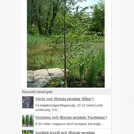
I want to allow Google to enable storage
related to security, including authentication
functionality and fraud prevention, and other
user protection.
CONFIRM
Data Deletion
Data Access
Privacy Policy
Hasonló növények
Vörös nyír (
Betula pendula
'Bîbor')
Fa tulajdonságai:Magasság: 10-12 méterLomb
szélesség: 5-6...
Oszlopos nyír (
Betula pendula
'Fastigiata')
8-10 méter magasra növő oszlopos koronájú...
Szeldelt levelű nyír (
Betula pendula