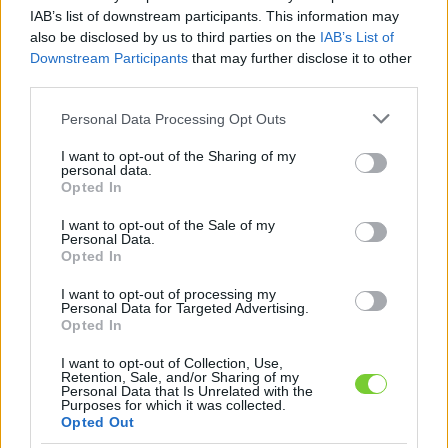
Felhasználónév
Bejelentkezés
IAB’s list of downstream participants. This information may
also be disclosed by us to third parties on the
IAB’s List of
faiskola.hu
Jelszó
Downstream Participants
that may further disclose it to other
third parties.
Kertészeti, kerti termékek és szolgáltatások térképes
Emlékezzen
szaknévsora
Please note that this website/app uses one or more Google
Personal Data Processing Opt Outs
services and may gather and store information including but
rám
not limited to your visit or usage behaviour. You may click to
I want to opt-out of the Sharing of my
personal data.
grant or deny consent to Google and its third-party tags to
Opted In
CÍMLAP
Elfelejtette jelszavát?
Elfelejtette felhasználónevét?
use your data for below specified purposes in below Google
Regisztráció
consent section.
I want to opt-out of the Sale of my
Personal Data.
MI A FAISKOLA.HU?
Opted In
I want to opt-out of processing my
KERTÉSZ ÉS KERTÉSZET REGISZTRÁCIÓ
Personal Data for Targeted Advertising.
Opted In
NÖVÉNYKATALÓGUS
I want to opt-out of Collection, Use,
Retention, Sale, and/or Sharing of my
Personal Data that Is Unrelated with the
Molyhos nyír (
Betula
Purposes for which it was collected.
Opted Out
pubescens
)