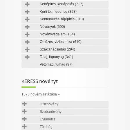
Kertépítés, kertápolás
(717)
Kerti tó, medence
(393)
Kerttervezés, tájépítés
(310)
Növények
(690)
Növényvédelem
(164)
Öntözés, víztechnika
(610)
Szaktanácsadás
(294)
Talaj, tápanyag
(341)
Vetőmag, fűmag
(97)
KERESS növényt
1573 növény listázása »
Dísznövény
Szobanövény
Gyümölcs
Zöldség