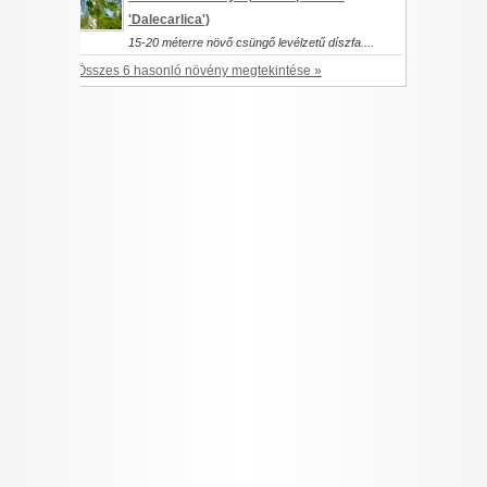
'Dalecarlica')
15-20 méterre növő csüngő levélzetű díszfa....
Összes 6 hasonló növény megtekintése »