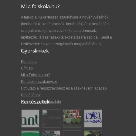
Mi a faiskola.hu?
A faiskola.hu kertészeti szaknévsor a növényvásárlók
(kertbarátok, kertészkedők, kertépítők) és a kertépítési
szolgáltatást igénybe vevők (kerttulajdonosok,
építkezők, társasházak) tájékoztatására szolgál. Segít a
kertészetek és kerti szolgáltatók megtalálásában,
Gyorslinkek
kiválasztásában.
Kerti blog
Címlap
Mi a Faiskola.hu?
Kertészeti szaknévsor
Útmutató a regisztrációhoz és a szaknévsori adatlap
kitöltéséhez
Kertészetek
Adatkezelési tájékoztató