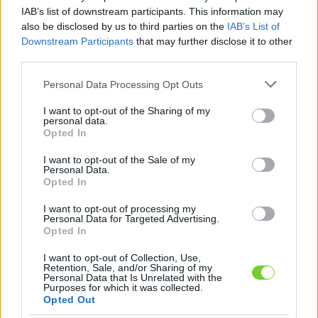
Felhasználónév
Bejelentkezés
IAB’s list of downstream participants. This information may
also be disclosed by us to third parties on the
IAB’s List of
faiskola.hu
Jelszó
Downstream Participants
that may further disclose it to other
third parties.
Kertészeti, kerti termékek és szolgáltatások térképes
Emlékezzen
szaknévsora
Please note that this website/app uses one or more Google
Personal Data Processing Opt Outs
services and may gather and store information including but
rám
not limited to your visit or usage behaviour. You may click to
I want to opt-out of the Sharing of my
personal data.
grant or deny consent to Google and its third-party tags to
Opted In
CÍMLAP
Elfelejtette jelszavát?
Elfelejtette felhasználónevét?
use your data for below specified purposes in below Google
Regisztráció
consent section.
I want to opt-out of the Sale of my
Personal Data.
MI A FAISKOLA.HU?
Opted In
I want to opt-out of processing my
KERTÉSZ ÉS KERTÉSZET REGISZTRÁCIÓ
Personal Data for Targeted Advertising.
Opted In
NÖVÉNYKATALÓGUS
I want to opt-out of Collection, Use,
Retention, Sale, and/or Sharing of my
Personal Data that Is Unrelated with the
Nyúlfarkfű (
Sesleria
)
Purposes for which it was collected.
Opted Out