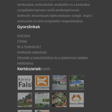
(kertbarátok, kertészkedők, kertépítők) és a kertépítési
szolgáltatást igénybe vevők (kerttulajdonosok,
építkezők, társasházak) tájékoztatására szolgál. Segít a
kertészetek és kerti szolgáltatók megtalálásában,
Gyorslinkek
kiválasztásában.
Kerti blog
Címlap
Mi a Faiskola.hu?
Kertészeti szaknévsor
Útmutató a regisztrációhoz és a szaknévsori adatlap
kitöltéséhez
Kertészetek
Adatkezelési tájékoztató