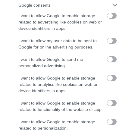
Google consents
Nyúlfarkfű (Sesleria)
I want to allow Google to enable storage
Magassága: 25–30 cm; kékes virágfüzérek; (májustól
related to advertising like cookies on web or
júliusig); az S. coerulea faj kékes levélzettel rendelkezik;
device identifiers in apps.
napos termőhelyet, az enyhén meszes talajokat kedveli;
kevésbé igényes talajtakaró növény.
I want to allow my user data to be sent to
Google for online advertising purposes.
I want to allow Google to send me
personalized advertising.
I want to allow Google to enable storage
related to analytics like cookies on web or
device identifiers in apps.
I want to allow Google to enable storage
related to functionality of the website or app.
I want to allow Google to enable storage
related to personalization.