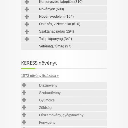
Kerttervezés, tájépítés
(310)
Növények
(690)
Növényvédelem
(164)
Öntözés, víztechnika
(610)
Szaktanácsadás
(294)
Talaj, tápanyag
(341)
Vetőmag, fűmag
(97)
KERESS növényt
1573 növény listázása »
Dísznövény
Szobanövény
Gyümölcs
Zöldség
Fűszernövény, gyógynövény
Fényigény