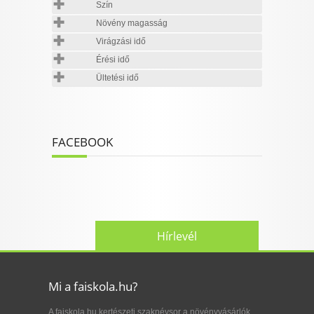
Szín
Növény magasság
Virágzási idő
Érési idő
Ültetési idő
FACEBOOK
Hírlevél
Mi a faiskola.hu?
A faiskola.hu kertészeti szaknévsor a növényvásárlók