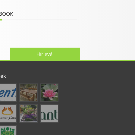
BOOK
Hírlevél
tek