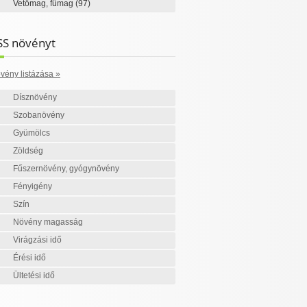
Vetőmag, fűmag
(97)
SS növényt
vény listázása »
Dísznövény
Szobanövény
Gyümölcs
Zöldség
Fűszernövény, gyógynövény
Fényigény
Szín
Növény magasság
Virágzási idő
Érési idő
Ültetési idő