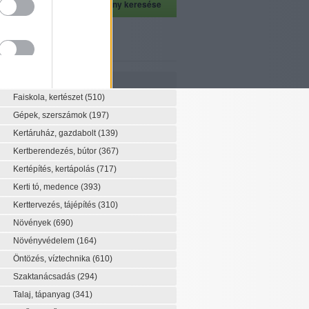
szeti szaknévsor
Szaknévsor
Faiskola, kertészet
(510)
Gépek, szerszámok
(197)
Kertáruház, gazdabolt
(139)
Kertberendezés, bútor
(367)
Kertépítés, kertápolás
(717)
Kerti tó, medence
(393)
Kerttervezés, tájépítés
(310)
Növények
(690)
Növényvédelem
(164)
Öntözés, víztechnika
(610)
Szaktanácsadás
(294)
Talaj, tápanyag
(341)