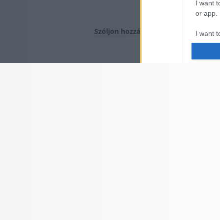
I want t
or app.
Szóljon hozzá!
I want t
I want t
authenti