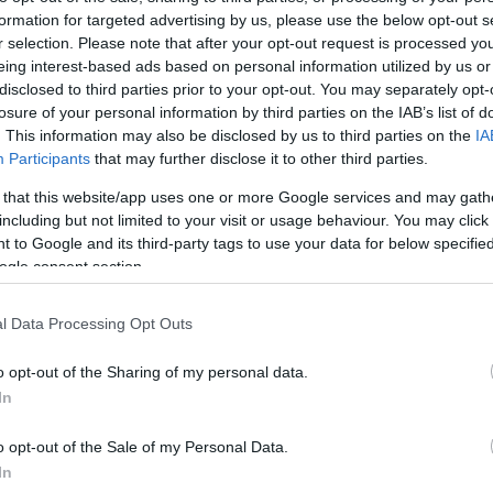
formation for targeted advertising by us, please use the below opt-out s
Jelszó
Emlékezzen rám
r selection. Please note that after your opt-out request is processed y
eing interest-based ads based on personal information utilized by us or
nevét?
Regisztráció
disclosed to third parties prior to your opt-out. You may separately opt-
térképes szaknévsora
losure of your personal information by third parties on the IAB’s list of
. This information may also be disclosed by us to third parties on the
IA
KERTÉSZ ÉS KERTÉSZET REGISZTRÁCIÓ
NÖVÉNYKATALÓGUS
Participants
that may further disclose it to other third parties.
 that this website/app uses one or more Google services and may gath
ocosmia x crocosmiflora
)
including but not limited to your visit or usage behaviour. You may click 
 to Google and its third-party tags to use your data for below specifi
ogle consent section.
smiflora)
l Data Processing Opt Outs
(júliustól
agy elleni
o opt-out of the Sharing of my personal data.
n át kell
In
 mélyre.
o opt-out of the Sale of my Personal Data.
Már a régi
In
ajtákat a