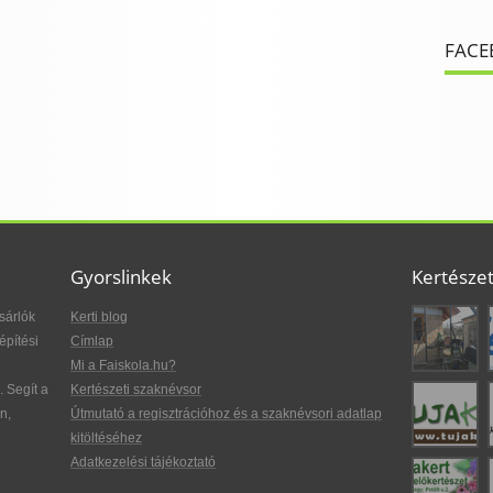
FACE
Gyorslinkek
Kertésze
sárlók
Kerti blog
építési
Címlap
Mi a Faiskola.hu?
. Segít a
Kertészeti szaknévsor
n,
Útmutató a regisztrációhoz és a szaknévsori adatlap
kitöltéséhez
Adatkezelési tájékoztató