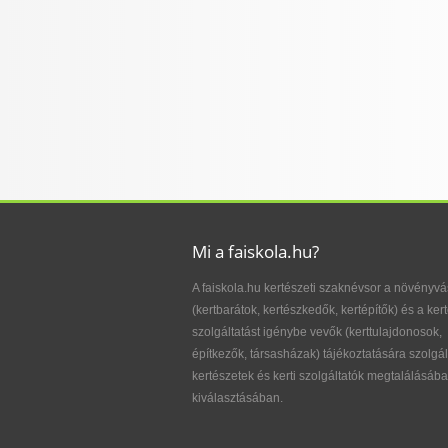
Mi a faiskola.hu?
A faiskola.hu kertészeti szaknévsor a növényvá
(kertbarátok, kertészkedők, kertépítők) és a kert
szolgáltatást igénybe vevők (kerttulajdonosok,
építkezők, társasházak) tájékoztatására szolgál
kertészetek és kerti szolgáltatók megtalálásába
kiválasztásában.