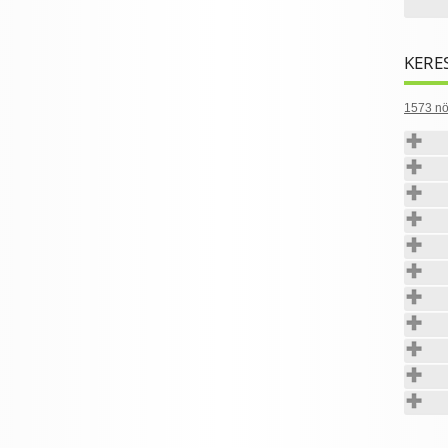
KERE
1573 nö