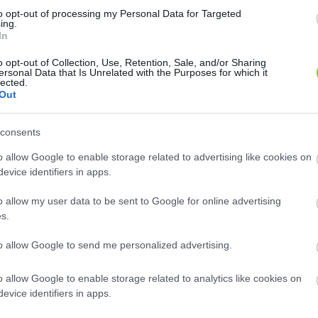
tjük át. A
to opt-out of processing my Personal Data for Targeted
s kibírja a
ing.
In
el át.
o opt-out of Collection, Use, Retention, Sale, and/or Sharing
ersonal Data that Is Unrelated with the Purposes for which it
lected.
Out
consents
o allow Google to enable storage related to advertising like cookies on
evice identifiers in apps.
o allow my user data to be sent to Google for online advertising
s.
to allow Google to send me personalized advertising.
o allow Google to enable storage related to analytics like cookies on
evice identifiers in apps.