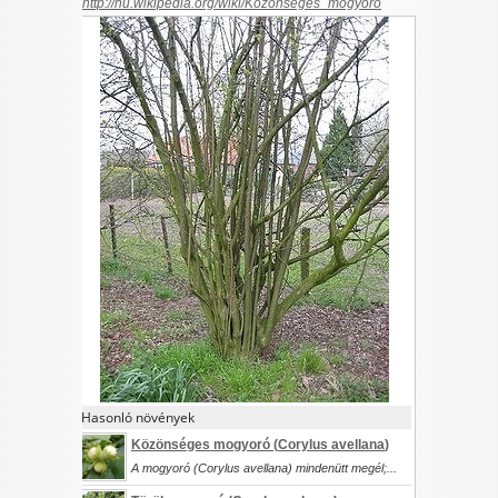
http://hu.wikipedia.org/wiki/Közönséges_mogyoró
Hasonló növények
Közönséges mogyoró (
Corylus avellana
)
A mogyoró (Corylus avellana) mindenütt megél;...