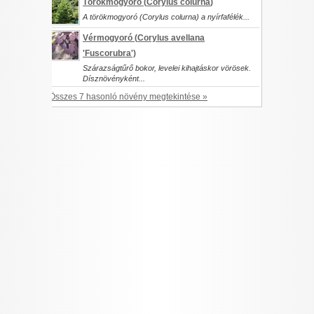
Törökmogyoró (
Corylus colurna
)
A törökmogyoró (Corylus colurna) a nyírfafélék...
Vérmogyoró (
Corylus avellana
'Fuscorubra')
Szárazságtűrő bokor, levelei kihajtáskor vörösek.
Dísznövényként...
Összes 7 hasonló növény megtekintése »