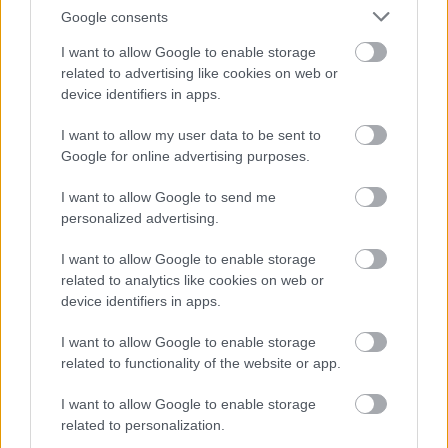
Google consents
I want to allow Google to enable storage
Három–öt méter magasra növő, terebélyes, lombhullató
related to advertising like cookies on web or
cserje. Kedvező körülmények között soktörzsű bokorfává
device identifiers in apps.
cseperedhet; ilyenkor magassága elérheti a 4–8 m-t.
I want to allow my user data to be sent to
Kérge pirosas vagy fehéres szürke, sima, fényes, rajta
Google for online advertising purposes.
barna paraszemölcsök nőnek. Az egyéves vesszők
vörösesbarnák, jellegzetes, világos paraszemölcsökkel.
I want to allow Google to send me
Könnyen sarjad: az újulatból hosszú, egyenes
personalized advertising.
„ostorbotok” nőnek.
A levélnyél mirigyszőrös. Ovális, kétszeresen fűrészes
I want to allow Google to enable storage
szélű, 7–10 cm hosszú és 4–6 cm széles, visszás
related to analytics like cookies on web or
tojásdad leveleinek válla szíves, a fonákukon és az erek
device identifiers in apps.
mentén lágy szőrök nőnek, a csúcsuk röviden
kihegyesedik.
I want to allow Google to enable storage
Öt–hat centiméter hosszú, sárgásbarna, összetett porzós
related to functionality of the website or app.
virágzatai 1–4 tagú csoportokban nyílnak már a tél
végén. A hím virágokban négy porzó nő, a portokok
I want to allow Google to enable storage
sárgák. A porzós virágok lepellevelei hiányoznak. A
related to personalization.
porzós virágok kettősbogas virágzatai barkákba