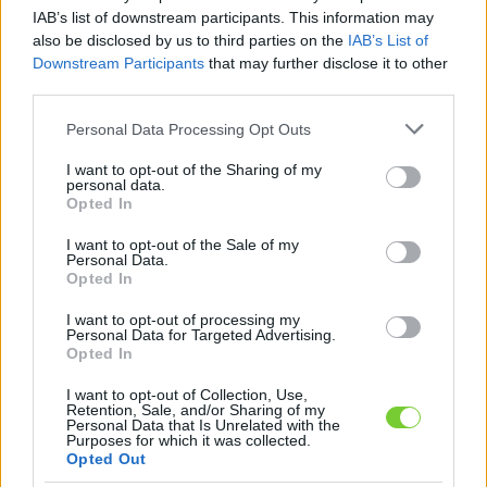
Felhasználónév
Bejelentkezés
IAB’s list of downstream participants. This information may
also be disclosed by us to third parties on the
IAB’s List of
faiskola.hu
Jelszó
Downstream Participants
that may further disclose it to other
third parties.
Kertészeti, kerti termékek és szolgáltatások térképes
Emlékezzen
szaknévsora
Please note that this website/app uses one or more Google
Personal Data Processing Opt Outs
services and may gather and store information including but
rám
not limited to your visit or usage behaviour. You may click to
I want to opt-out of the Sharing of my
personal data.
grant or deny consent to Google and its third-party tags to
Opted In
CÍMLAP
Elfelejtette jelszavát?
Elfelejtette felhasználónevét?
use your data for below specified purposes in below Google
Regisztráció
consent section.
I want to opt-out of the Sale of my
Personal Data.
MI A FAISKOLA.HU?
Opted In
I want to opt-out of processing my
KERTÉSZ ÉS KERTÉSZET REGISZTRÁCIÓ
Personal Data for Targeted Advertising.
Opted In
NÖVÉNYKATALÓGUS
I want to opt-out of Collection, Use,
Retention, Sale, and/or Sharing of my
Personal Data that Is Unrelated with the
Közönséges mogyoró
Purposes for which it was collected.
Opted Out
(
Corylus avellana
)