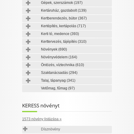
Gépek, szerszámok
(197)
Kertáruház, gazdabolt
(139)
Kertberendezés, bútor
(367)
Kertépítés, kertápolás
(717)
Kerti tó, medence
(393)
Kerttervezés, tájépítés
(310)
Növények
(690)
Növényvédelem
(164)
Öntözés, víztechnika
(610)
Szaktanácsadás
(294)
Talaj, tápanyag
(341)
Vetőmag, fűmag
(97)
KERESS növényt
1573 növény listázása »
Dísznövény