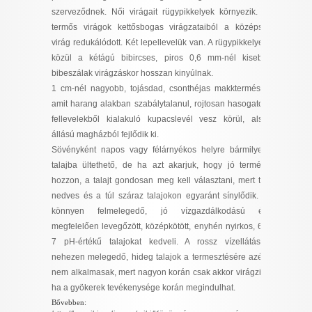
I want to allow Google to enable storage
szerveződnek. Női virágait rügypikkelyek környezik. A
related to security, including authentication
termős virágok kettősbogas virágzataiból a középső
functionality and fraud prevention, and other
virág redukálódott. Két lepellevelük van. A rügypikkelyek
user protection.
közül a kétágú bibircses, piros 0,6 mm-nél kisebb
bibeszálak virágzáskor hosszan kinyúlnak.
1 cm-nél nagyobb, tojásdad, csonthéjas makktermése,
amit harang alakban szabálytalanul, rojtosan hasogatott
CONFIRM
fellevelekből kialakuló kupacslevél vesz körül, alsó
állású magházból fejlődik ki.
Sövényként napos vagy félárnyékos helyre bármilyen
Data Deletion
talajba ültethető, de ha azt akarjuk, hogy jó termést
Data Access
Privacy Policy
hozzon, a talajt gondosan meg kell választani, mert túl
nedves és a túl száraz talajokon egyaránt sínylődik. A
könnyen felmelegedő, jó vízgazdálkodású és
megfelelően levegőzött, középkötött, enyhén nyirkos, 6–
7 pH-értékű talajokat kedveli. A rossz vízellátású,
nehezen melegedő, hideg talajok a termesztésére azért
nem alkalmasak, mert nagyon korán csak akkor virágzik,
ha a gyökerek tevékenysége korán megindulhat.
Bővebben: