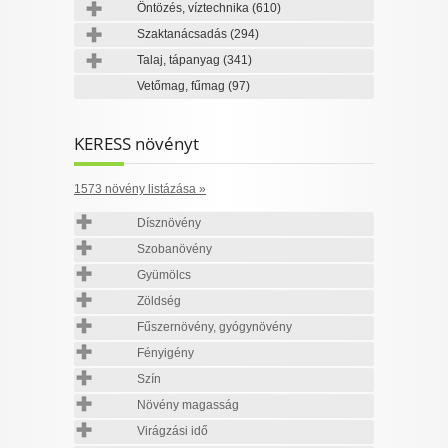
Öntözés, víztechnika
(610)
Szaktanácsadás
(294)
Talaj, tápanyag
(341)
Vetőmag, fűmag
(97)
KERESS növényt
1573 növény listázása »
Dísznövény
Szobanövény
Gyümölcs
Zöldség
Fűszernövény, gyógynövény
Fényigény
Szín
Növény magasság
Virágzási idő