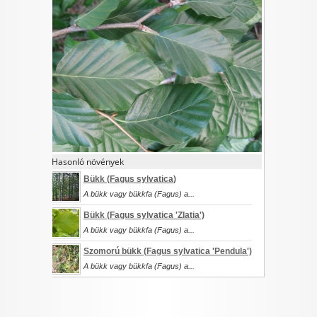
I want to allow Google to enable storage
related to security, including authentication
functionality and fraud prevention, and other
user protection.
CONFIRM
Hasonló növények
Data Deletion
Data Access
Privacy Policy
Bükk (
Fagus sylvatica
)
A bükk vagy bükkfa (Fagus) a...
Bükk (
Fagus sylvatica
'Zlatia')
A bükk vagy bükkfa (Fagus) a...
Szomorú bükk (
Fagus sylvatica
'Pendula')
A bükk vagy bükkfa (Fagus) a...