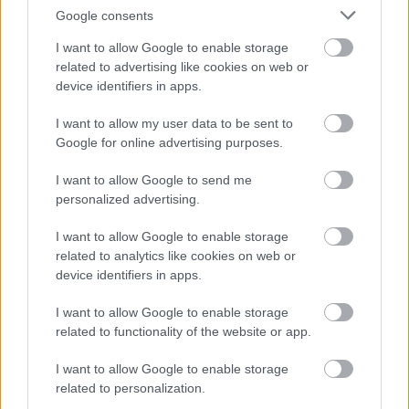
'Atropurpurea')
Google consents
I want to allow Google to enable storage
related to advertising like cookies on web or
A
bükk
vagy
bükkfa
(Fagus)
a bükkfafélék
(Fagaceae)
device identifiers in apps.
család névadó nemzetsége, 8–10 fajjal.
I want to allow my user data to be sent to
Koronája szétterülő; magányosan szabályos gömb
Google for online advertising purposes.
alakúvá fejlődik, erdőben hengeres. Törzse sima, szürke.
Téli rügyei hosszúkásak.
I want to allow Google to send me
Fényes, zöld levelei kétoldalt szórtan állnak.
personalized advertising.
Jelentéktelen külsejű, egyivarú virágai barkákba állnak
össze; a porzós virágzat fejecskeszerű, a termősek
I want to allow Google to enable storage
párosával fejlődnek.
related to analytics like cookies on web or
A termés fásodott, tüskés, háromélű, kupacsba zárt, négy
device identifiers in apps.
kopáccsal nyíló makk — mivel a tölgy makkjánál kisebb,
ezért gyakorta makkocskának nevezik.
I want to allow Google to enable storage
Lombhullató, 35–40 m magasra növő fa. Az elegyetlen
related to functionality of the website or app.
bükkösök lombkoronája rendkívül zárt, emiatt cserje- és
gyepszintjük is fejletlen. Virágait a szél porozza be.
I want to allow Google to enable storage
related to personalization.
http://hu.wikipedia.org/wiki/Bükk
Bővebben: