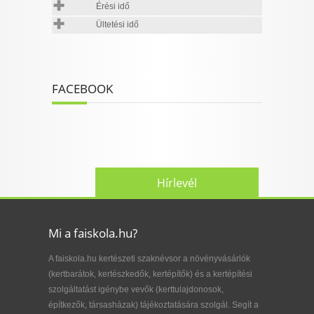
Érési idő
Ültetési idő
FACEBOOK
Hírlevél
Mi a faiskola.hu?
A faiskola.hu kertészeti szaknévsor a növényvásárlók
(kertbarátok, kertészkedők, kertépítők) és a kertépítési
szolgáltatást igénybe vevők (kerttulajdonosok,
építkezők, társasházak) tájékoztatására szolgál. Segít a