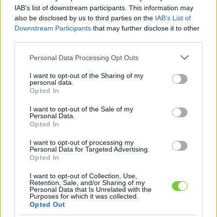
Felhasználónév
Bejelentkezés
IAB’s list of downstream participants. This information may
also be disclosed by us to third parties on the
IAB’s List of
faiskola.hu
Jelszó
Downstream Participants
that may further disclose it to other
third parties.
Kertészeti, kerti termékek és szolgáltatások térképes
Emlékezzen
szaknévsora
Please note that this website/app uses one or more Google
Personal Data Processing Opt Outs
services and may gather and store information including but
rám
not limited to your visit or usage behaviour. You may click to
I want to opt-out of the Sharing of my
personal data.
grant or deny consent to Google and its third-party tags to
Opted In
CÍMLAP
Elfelejtette jelszavát?
Elfelejtette felhasználónevét?
use your data for below specified purposes in below Google
Regisztráció
consent section.
I want to opt-out of the Sale of my
Personal Data.
MI A FAISKOLA.HU?
Opted In
I want to opt-out of processing my
KERTÉSZ ÉS KERTÉSZET REGISZTRÁCIÓ
Personal Data for Targeted Advertising.
Opted In
NÖVÉNYKATALÓGUS
I want to opt-out of Collection, Use,
Retention, Sale, and/or Sharing of my
Personal Data that Is Unrelated with the
Vérbükk (
Fagus
Purposes for which it was collected.
Opted Out
sylvatica