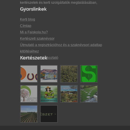
kertészetek és kerti szolgáltatók megtalálásában,
Gyorslinkek
kiválasztásában.
Kerti blog
Címlap
Mi a Faiskola.hu?
Kertészeti szaknévsor
Útmutató a regisztrációhoz és a szaknévsori adatlap
kitöltéséhez
Kertészetek
Adatkezelési tájékoztató