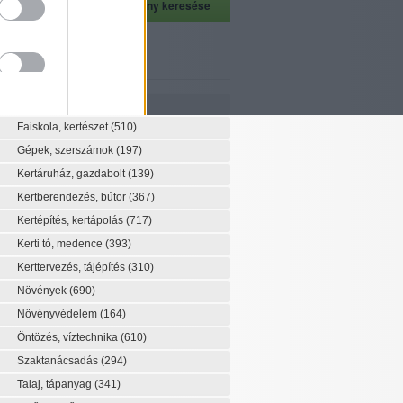
szeti szaknévsor
Szaknévsor
Faiskola, kertészet
(510)
Gépek, szerszámok
(197)
Kertáruház, gazdabolt
(139)
Kertberendezés, bútor
(367)
Kertépítés, kertápolás
(717)
Kerti tó, medence
(393)
Kerttervezés, tájépítés
(310)
Növények
(690)
Növényvédelem
(164)
Öntözés, víztechnika
(610)
Szaktanácsadás
(294)
Talaj, tápanyag
(341)