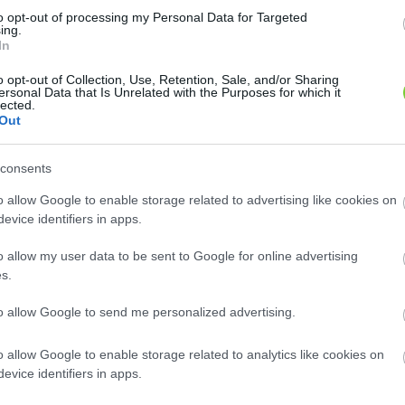
 síkvidéki
to opt-out of processing my Personal Data for Targeted
ing.
ő
(Solidago
In
el Kit.
(S.
o opt-out of Collection, Use, Retention, Sale, and/or Sharing
ersonal Data that Is Unrelated with the Purposes for which it
 a tövénél
lected.
Out
nélkül is
dékot, se
consents
a kanadai
b helyen
Hasonló növények
o allow Google to enable storage related to advertising like cookies on
Amerikából
Aranyvessző (
Forsythia x intermedia
'Gold
evice identifiers in apps.
ea)
főleg a
Rausch')
én, vizek
o allow my user data to be sent to Google for online advertising
Az aranyvessző (Solidago) – más nevein...
s.
Aranyvessző (
Forsythia x intermedia
vény, de
'Lynwood')
att főleg
to allow Google to send me personalized advertising.
Az aranyvessző (Solidago) – más nevein...
 gyűjtik a
Aranyvessző (
Forsythia x intermedia
s
magas
o allow Google to enable storage related to analytics like cookies on
'Minigold')
ba)
is.
evice identifiers in apps.
Az aranyvessző (Solidago) – más nevein...
sző
Összes 4 hasonló növény megtekintése »