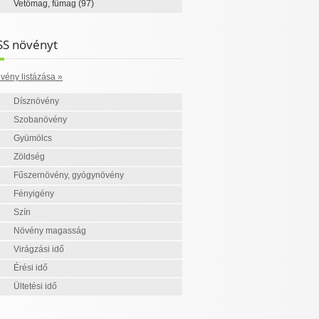
Vetőmag, fűmag
(97)
SS növényt
vény listázása »
Dísznövény
Szobanövény
Gyümölcs
Zöldség
Fűszernövény, gyógynövény
Fényigény
Szín
Növény magasság
Virágzási idő
Érési idő
Ültetési idő