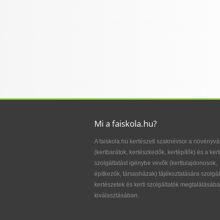
Mi a faiskola.hu?
A faiskola.hu kertészeti szaknévsor a növényvá
(kertbarátok, kertészkedők, kertépítők) és a kert
szolgáltatást igénybe vevők (kerttulajdonosok,
építkezők, társasházak) tájékoztatására szolgál
kertészetek és kerti szolgáltatók megtalálásába
kiválasztásában.