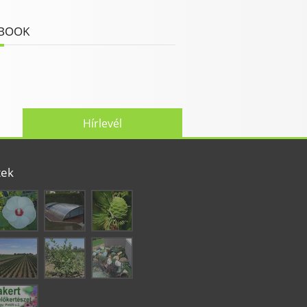
BOOK
Hírlevél
tek