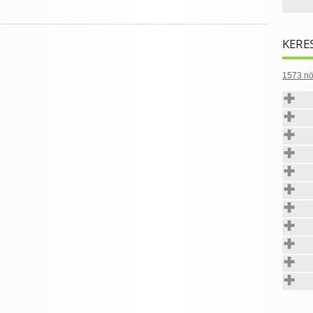
KERE
1573 nö