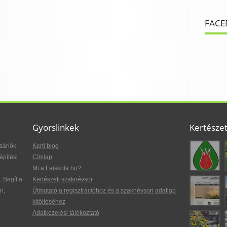
FACE
Gyorslinkek
Kertésze
sárlók
Kerti blog
építési
Címlap
Mi a Faiskola.hu?
. Segít a
Kertészeti szaknévsor
n,
Útmutató a regisztrációhoz és a szaknévsori adatlap
kitöltéséhez
Adatkezelési tájékoztató