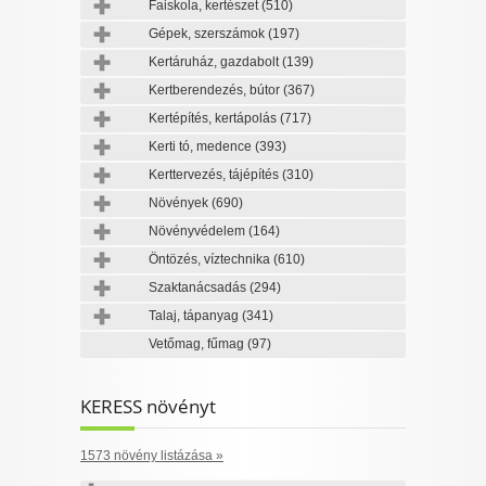
Faiskola, kertészet
(510)
Gépek, szerszámok
(197)
Kertáruház, gazdabolt
(139)
Kertberendezés, bútor
(367)
Kertépítés, kertápolás
(717)
Kerti tó, medence
(393)
Kerttervezés, tájépítés
(310)
Növények
(690)
Növényvédelem
(164)
Öntözés, víztechnika
(610)
Szaktanácsadás
(294)
Talaj, tápanyag
(341)
Vetőmag, fűmag
(97)
KERESS növényt
1573 növény listázása »