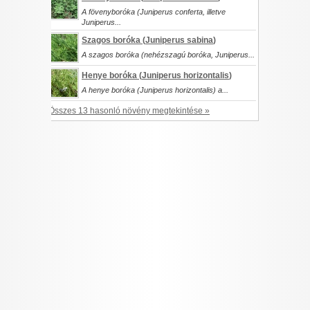
A fövenyboróka (Juniperus conferta, illetve
Juniperus...
Szagos boróka (
Juniperus sabina
)
A szagos boróka (nehézszagú boróka, Juniperus...
Henye boróka (
Juniperus horizontalis
)
A henye boróka (Juniperus horizontalis) a...
Összes 13 hasonló növény megtekintése »