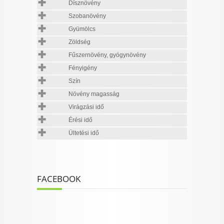
Dísznövény
Szobanövény
Gyümölcs
Zöldség
Fűszernövény, gyógynövény
Fényigény
Szín
Növény magasság
Virágzási idő
Érési idő
Ültetési idő
FACEBOOK