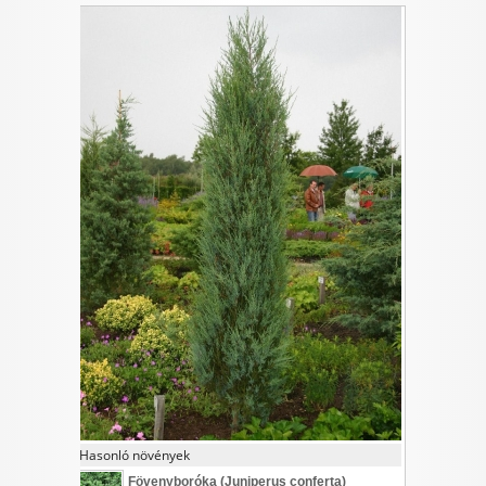
I want to allow Google to enable storage
related to security, including authentication
functionality and fraud prevention, and other
user protection.
CONFIRM
Data Deletion
Data Access
Privacy Policy
Hasonló növények
Fövenyboróka (
Juniperus conferta
)