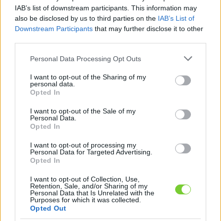
Felhasználónév
Bejelentkezés
IAB’s list of downstream participants. This information may
also be disclosed by us to third parties on the
IAB’s List of
faiskola.hu
Jelszó
Downstream Participants
that may further disclose it to other
third parties.
Kertészeti, kerti termékek és szolgáltatások térképes
Emlékezzen
szaknévsora
Please note that this website/app uses one or more Google
Personal Data Processing Opt Outs
services and may gather and store information including but
rám
not limited to your visit or usage behaviour. You may click to
I want to opt-out of the Sharing of my
personal data.
grant or deny consent to Google and its third-party tags to
Opted In
CÍMLAP
Elfelejtette jelszavát?
Elfelejtette felhasználónevét?
use your data for below specified purposes in below Google
Regisztráció
consent section.
I want to opt-out of the Sale of my
Personal Data.
MI A FAISKOLA.HU?
Opted In
I want to opt-out of processing my
KERTÉSZ ÉS KERTÉSZET REGISZTRÁCIÓ
Personal Data for Targeted Advertising.
Opted In
NÖVÉNYKATALÓGUS
I want to opt-out of Collection, Use,
Retention, Sale, and/or Sharing of my
Personal Data that Is Unrelated with the
Sziklás-hegységi
Purposes for which it was collected.
Opted Out
boróka (
Juniperus