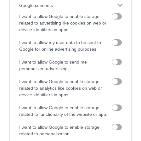
scopulorum
'Blue
Google consents
Arrow')
I want to allow Google to enable storage
related to advertising like cookies on web or
device identifiers in apps.
Juniperus scopulorum ’Blue Arrow’
(’Kék Nyíl’ Sziklás-
I want to allow my user data to be sent to
hegységi boróka))
Google for online advertising purposes.
1980 óta ismert Kanadából származó boróka. Néhány
méter magas, nagyon szép, szabályos, karcsú oszlop
I want to allow Google to send me
personalized advertising.
alakú, kékes-szürkés lombszínű növény. Vezérága felfelé
nő, az oldalágak szorosan a főághoz simulnak.
I want to allow Google to enable storage
Pikkelylevelei szürkészöldek.
related to analytics like cookies on web or
Nagy előnye a 'Skyrocket' fajtával szemben, hogy az
device identifiers in apps.
atkafertőzésre nem érzékeny, ezért nem keletkeznek
rajta csavarodásos torzulások. Kompaktabb koronája a
I want to allow Google to enable storage
hónyomásnak is jobban ellenáll.
related to functionality of the website or app.
További változatai:
Moonglow
I want to allow Google to enable storage
Skyrocket
related to personalization.
http://www.treemail.hu
Bővebben: