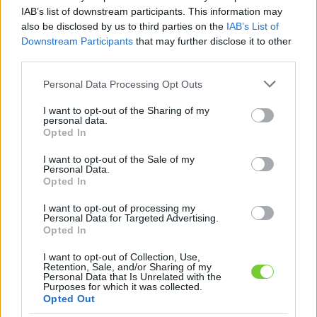
Felhasználónév
Bejelentkezés
IAB’s list of downstream participants. This information may
also be disclosed by us to third parties on the
IAB’s List of
faiskola.hu
Jelszó
Downstream Participants
that may further disclose it to other
third parties.
Kertészeti, kerti termékek és szolgáltatások térképes
Emlékezzen
szaknévsora
Please note that this website/app uses one or more Google
Personal Data Processing Opt Outs
services and may gather and store information including but
rám
not limited to your visit or usage behaviour. You may click to
I want to opt-out of the Sharing of my
personal data.
grant or deny consent to Google and its third-party tags to
Opted In
CÍMLAP
Elfelejtette jelszavát?
Elfelejtette felhasználónevét?
use your data for below specified purposes in below Google
Regisztráció
consent section.
I want to opt-out of the Sale of my
Personal Data.
MI A FAISKOLA.HU?
Opted In
I want to opt-out of processing my
KERTÉSZ ÉS KERTÉSZET REGISZTRÁCIÓ
Personal Data for Targeted Advertising.
Opted In
NÖVÉNYKATALÓGUS
I want to opt-out of Collection, Use,
Retention, Sale, and/or Sharing of my
Personal Data that Is Unrelated with the
Juhar (
Acer x
Purposes for which it was collected.
Opted Out
freemanii
)