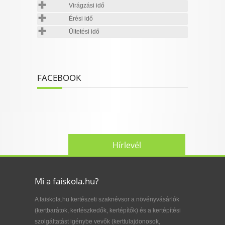
Virágzási idő
Érési idő
Ültetési idő
FACEBOOK
Hírlevél
Mi a faiskola.hu?
A faiskola.hu kertészeti szaknévsor a növényvásárlók
(kertbarátok, kertészkedők, kertépítők) és a kertépítési
szolgáltatást igénybe vevők (kerttulajdonosok,