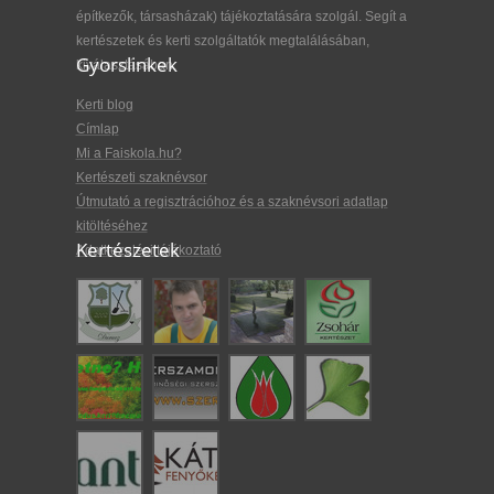
építkezők, társasházak) tájékoztatására szolgál. Segít a
kertészetek és kerti szolgáltatók megtalálásában,
Gyorslinkek
kiválasztásában.
Kerti blog
Címlap
Mi a Faiskola.hu?
Kertészeti szaknévsor
Útmutató a regisztrációhoz és a szaknévsori adatlap
kitöltéséhez
Kertészetek
Adatkezelési tájékoztató