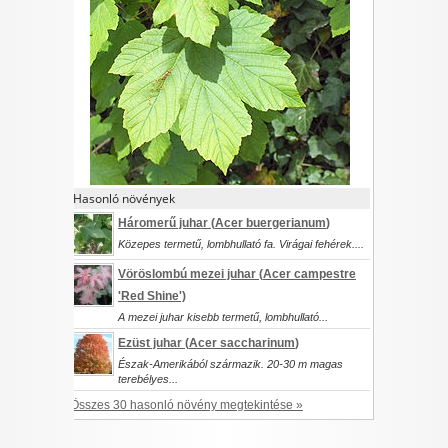
I want to allow Google to enable storage
related to security, including authentication
functionality and fraud prevention, and other
user protection.
CONFIRM
Hasonló növények
Háromerű juhar (
Acer buergerianum
)
Data Deletion
Data Access
Privacy Policy
Közepes termetű, lombhullató fa. Virágai fehérek....
Vöröslombú mezei juhar (
Acer campestre
'Red Shine')
A mezei juhar kisebb termetű, lombhullató...
Ezüst juhar (
Acer saccharinum
)
Észak-Amerikából származik. 20-30 m magas
terebélyes...
Összes 30 hasonló növény megtekintése »