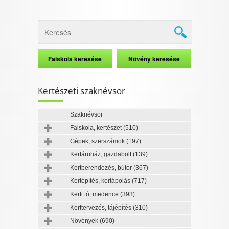
Kertészeti szaknévsor
Szaknévsor
Faiskola, kertészet
(510)
Gépek, szerszámok
(197)
Kertáruház, gazdabolt
(139)
Kertberendezés, bútor
(367)
Kertépítés, kertápolás
(717)
Kerti tó, medence
(393)
Kerttervezés, tájépítés
(310)
Növények
(690)