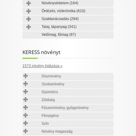
Növényvédelem
(164)
Öntözés, víztechnika
(610)
Szaktanácsadás
(294)
Talaj, tápanyag
(341)
Vetőmag, fűmag
(97)
KERESS növényt
1573 növény listázása »
Dísznövény
Szobanövény
Gyümölcs
Zöldség
Fűszernövény, gyógynövény
Fényigény
Szín
Növény magasság