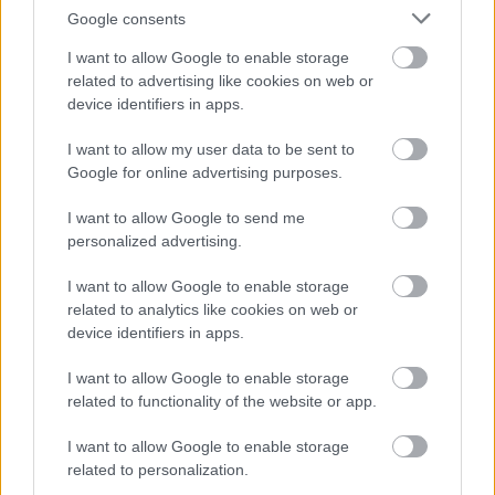
Google consents
I want to allow Google to enable storage
A
juhar
vagy
juharfa
(Acer)
korábban a juharfélék
related to advertising like cookies on web or
(Aceraceae)
, a legújabban elfogadott rendszerezés
device identifiers in apps.
alapján a szappanfafélék
(Sapindaceae)
családjába
I want to allow my user data to be sent to
sorolt növénynemzetség. A nemzetség tudományos neve
Google for online advertising purposes.
(Acer)
a latin nyelvből származik, jelentése „éles”, ami a
levelek jellegzetes csúcsaira utal, és először a francia
I want to allow Google to send me
botanikus, Joseph Pitton de Tournefort használta a
personalized advertising.
növényre 1700-ban.
Főleg a mérsékelt övben elterjedt kis fák vagy cserjék
I want to allow Google to enable storage
tartoznak ide, körülbelül 100 faj. A levelek tenyeresen
related to analytics like cookies on web or
karéjosak, vagy páratlanul szárnyaltak, a virágok
device identifiers in apps.
redukáltak, gyakori a szélmegporzás. A porzók két
körben helyezkednek el, számuk körönként öt, olykor
I want to allow Google to enable storage
csak négy. Termésük jellegzetes repítőkészülékkel
related to functionality of the website or app.
ellátott ikerlependék. Faanyagának, főleg a hegyi
juharénak
(Acer pseudoplatanus)
, külön neve van: jávor.
I want to allow Google to enable storage
related to personalization.
http://hu.wikipedia.org/wiki/Juhar
Bővebben: