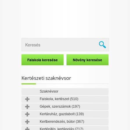
Kertészeti szaknévsor
Szaknévsor
Faiskola, kertészet
(510)
Gépek, szerszámok
(197)
Kertáruház, gazdabolt
(139)
Kertberendezés, bútor
(367)
Kertépítés, kertápolás
(717)