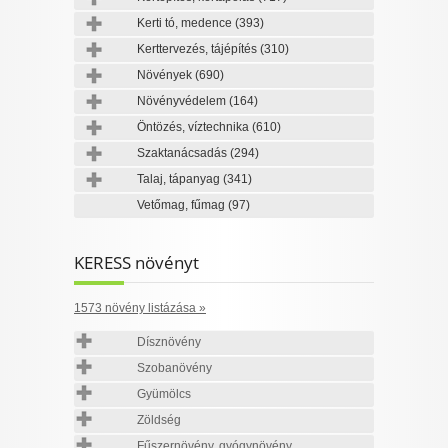
Kerti tó, medence
(393)
Kerttervezés, tájépítés
(310)
Növények
(690)
Növényvédelem
(164)
Öntözés, víztechnika
(610)
Szaktanácsadás
(294)
Talaj, tápanyag
(341)
Vetőmag, fűmag
(97)
KERESS növényt
1573 növény listázása »
Dísznövény
Szobanövény
Gyümölcs
Zöldség
Fűszernövény, gyógynövény