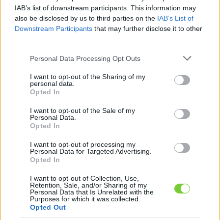
Felhasználónév
Bejelentkezés
IAB’s list of downstream participants. This information may
also be disclosed by us to third parties on the
IAB’s List of
faiskola.hu
Jelszó
Downstream Participants
that may further disclose it to other
third parties.
Kertészeti, kerti termékek és szolgáltatások térképes
Emlékezzen
szaknévsora
Please note that this website/app uses one or more Google
Personal Data Processing Opt Outs
services and may gather and store information including but
rám
not limited to your visit or usage behaviour. You may click to
I want to opt-out of the Sharing of my
personal data.
grant or deny consent to Google and its third-party tags to
Opted In
CÍMLAP
Elfelejtette jelszavát?
Elfelejtette felhasználónevét?
use your data for below specified purposes in below Google
Regisztráció
consent section.
I want to opt-out of the Sale of my
Personal Data.
MI A FAISKOLA.HU?
Opted In
I want to opt-out of processing my
KERTÉSZ ÉS KERTÉSZET REGISZTRÁCIÓ
Personal Data for Targeted Advertising.
Opted In
NÖVÉNYKATALÓGUS
I want to opt-out of Collection, Use,
Retention, Sale, and/or Sharing of my
Personal Data that Is Unrelated with the
Vérszilva (
Prunus
Purposes for which it was collected.
Opted Out
cerasifera
'Hessei')