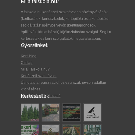
Mi a faiskola.hu?
A faiskola.hu kertészeti szaknévsor a növényvásárlók
(kertbarátok, kertészkedők, kertépítők) és a kertépítési
szolgáltatást igénybe vevők (kerttulajdonosok,
építkezők, társasházak) tájékoztatására szolgál. Segít a
kertészetek és kerti szolgáltatók megtalálásában,
Gyorslinkek
kiválasztásában.
Kerti blog
Címlap
Mi a Faiskola.hu?
Kertészeti szaknévsor
Útmutató a regisztrációhoz és a szaknévsori adatlap
kitöltéséhez
Kertészetek
Adatkezelési tájékoztató