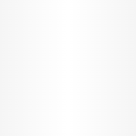
I want to allow Google to enable storage
related to security, including authentication
functionality and fraud prevention, and other
user protection.
CONFIRM
Data Deletion
Data Access
Privacy Policy