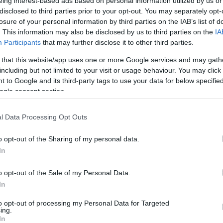
eing interest-based ads based on personal information utilized by us or
Jelszó
Emlékezzen rám
disclosed to third parties prior to your opt-out. You may separately opt-
losure of your personal information by third parties on the IAB’s list of
. This information may also be disclosed by us to third parties on the
IA
nevét?
Regisztráció
Participants
that may further disclose it to other third parties.
térképes szaknévsora
 that this website/app uses one or more Google services and may gath
KERTÉSZ ÉS KERTÉSZET REGISZTRÁCIÓ
NÖVÉNYKATALÓGUS
including but not limited to your visit or usage behaviour. You may click 
 to Google and its third-party tags to use your data for below specifi
ogle consent section.
us
'Malling exploit')
l Data Processing Opt Outs
o opt-out of the Sharing of my personal data.
nos, föld
 Levelei 3-
In
ak, szélük
 A virágok
o opt-out of the Sale of my Personal Data.
k. Vörös,
In
30-40 nap
to opt-out of processing my Personal Data for Targeted
ben leválik
ing.
alapanyag.
In