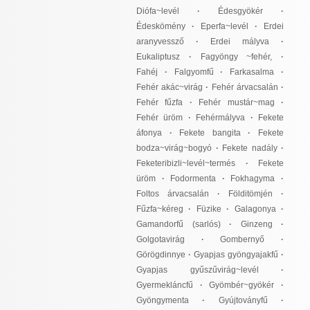
Diófa~levél
·
Édesgyökér
·
Édeskömény
·
Eperfa~levél
·
Erdei
aranyvessző
·
Erdei mályva
·
Eukaliptusz
·
Fagyöngy ~fehér,
·
Fahéj
·
Falgyomfű
·
Farkasalma
·
Fehér akác~virág
·
Fehér árvacsalán
·
Fehér fűzfa
·
Fehér mustár~mag
·
Fehér üröm
·
Fehérmályva
·
Fekete
áfonya
·
Fekete bangita
·
Fekete
bodza~virág~bogyó
·
Fekete nadály
·
Feketeribizli~levél~termés
·
Fekete
üröm
·
Fodormenta
·
Fokhagyma
·
Foltos árvacsalán
·
Földitömjén
·
Fűzfa~kéreg
·
Füzike
·
Galagonya
·
Gamandorfű (sarlós)
·
Ginzeng
·
Golgotavirág
·
Gombernyő
·
Görögdinnye
·
Gyapjas gyöngyajakfű
·
Gyapjas gyűszűvirág~levél
·
Gyermekláncfű
·
Gyömbér~gyökér
·
Gyöngymenta
·
Gyújtoványfű
·