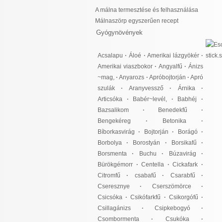
A málna termesztése és felhasználása
Málnaszörp egyszerűen recept
Gyógynövények
Acsalapu
·
Áloé
·
Amerikai lázgyökér
·
Amerikai viaszbokor
·
Angyalfű
·
Ánizs
~mag,
·
Anyarozs
·
Apróbojtorján
·
Apró
szulák
·
Aranyvessző
·
Árnika
·
Articsóka
·
Babér~levél,
·
Babhéj
·
Bazsalikom
·
Benedekfű
·
Bengekéreg
·
Betonika
·
Bíborkasvirág
·
Bojtorján
·
Borágó
·
Borbolya
·
Borostyán
·
Borsikafű
·
Borsmenta
·
Buchu
·
Búzavirág
·
Bürökgémorr
·
Centella
·
Cickafark
·
Citromfű
·
csabafű
·
Csarabfű
·
Cseresznye
·
Cserszömörce
·
Csicsóka
·
Csikófarkfű
·
Csikorgófű
·
Csillagánizs
·
Csipkebogyó
·
Csombormenta
·
Csukóka
·