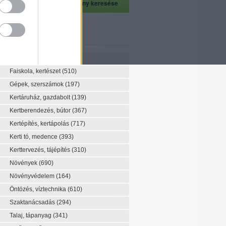
szeti szaknévsor
Szaknévsor
Faiskola, kertészet
(510)
Gépek, szerszámok
(197)
Kertáruház, gazdabolt
(139)
Kertberendezés, bútor
(367)
Kertépítés, kertápolás
(717)
Kerti tó, medence
(393)
Kerttervezés, tájépítés
(310)
Növények
(690)
Növényvédelem
(164)
Öntözés, víztechnika
(610)
Szaktanácsadás
(294)
Talaj, tápanyag
(341)