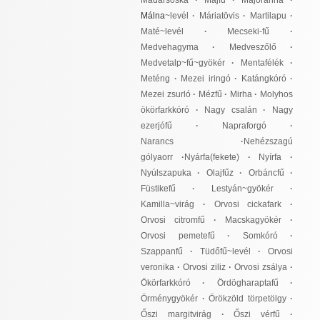
Madársóska
·
Májfű
·
Majoránna
·
Málna
~levél
·
Máriatövis
·
Martilapu
·
Maté~levél
·
Mecseki-fű
·
Medvehagyma
·
Medveszőlő
·
Medvetalp~fű~gyökér
·
Mentafélék
·
Meténg
·
Mezei iringó
·
Katángkóró
·
Mezei zsurló
·
Mézfű
·
Mirha
·
Molyhos
ökörfarkkóró
·
Nagy csalán
·
Nagy
ezerjófű
·
Napraforgó
·
Narancs
·
Nehézszagú
gólyaorr
·
Nyárfa(fekete)
·
Nyírfa
·
Nyúlszapuka
·
Olajfűz
·
Orbáncfű
·
Füstikefű
·
Lestyán~gyökér
·
Kamilla~virág
·
Orvosi cickafark
·
Orvosi citromfű
·
Macskagyökér
·
Orvosi pemetefű
·
Somkóró
·
Szappanfű
·
Tüdőfű~levél
·
Orvosi
veronika
·
Orvosi ziliz
·
Orvosi zsálya
·
Ökörfarkkóró
·
Ördögharaptafű
·
Örménygyökér
·
Örökzöld törpetölgy
·
Őszi margitvirág
·
Őszi vérfű
·