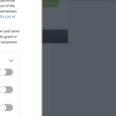
 personal
Bejelentkezés
out of the
 downstream
B’s List of
er and store
to grant or
ed purposes