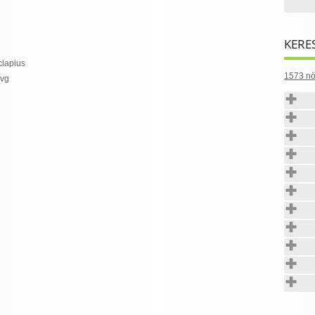
KERE
1573 nö