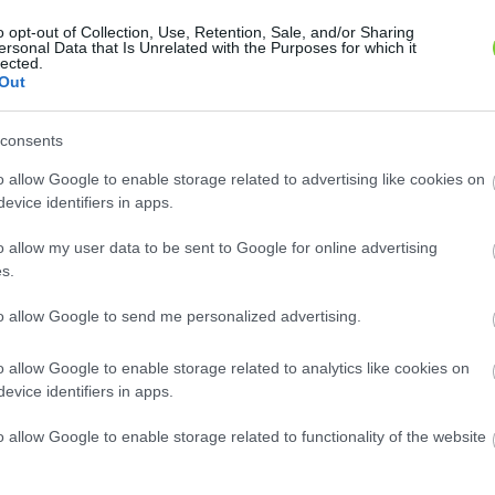
én savas,
jadzással
o opt-out of Collection, Use, Retention, Sale, and/or Sharing
ersonal Data that Is Unrelated with the Purposes for which it
ndenütt
lected.
a hegyekbe
Out
andon, és
os fajtája
consents
o allow Google to enable storage related to advertising like cookies on
evice identifiers in apps.
o allow my user data to be sent to Google for online advertising
s.
to allow Google to send me personalized advertising.
o allow Google to enable storage related to analytics like cookies on
evice identifiers in apps.
o allow Google to enable storage related to functionality of the website