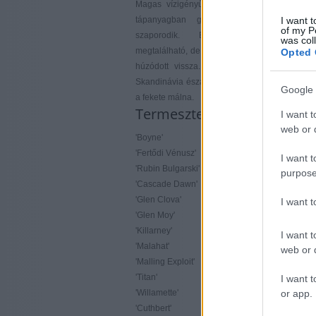
Magas vízigényű, öntözést igényel. A gyeng
tápanyagban gazdag talajt kedveli. Sar
I want t
of my P
szaporodik. Európában majdnem mi
was col
megtalálható, de a mediterrán országokban 
Opted 
húzódott vissza. Nem él Portugáliában, Izl
Skandinávia északi részén. Amerikában őshon
Google 
a fekete málna.
Termesztett fő fajták
I want t
web or d
'Boyne'
'Amity'
'Fertődi Vénusz'
'Augusta'
I want t
'Rubin Bulgarski'
'Autumn Bliss'
purpose
'Cascade Dawn'
'Caroline'
'Glen Clova'
'Fertődi kétszertermő'
I want 
'Glen Moy'
'Heritage'
'Killarney'
'Josephine'
I want t
'Malahat'
'Summit'
web or d
'Malling Exploit'
'Zeva Herbsternte'
'Titan'
'Anne'
I want t
'Willamette'
'Fallgold'
or app.
'Cuthbert'
'Fertődi aranyfürt'