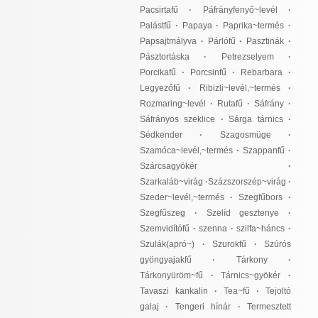
Pacsirtafű
·
Páfrányfenyő~levél
·
Palástfű
·
Papaya
·
Paprika~termés
·
Papsajtmályva
·
Párlófű
·
Pasztinák
·
Pásztortáska
·
Petrezselyem
·
Porcikafű
·
Porcsinfű
·
Rebarbara
·
Legyezőfű
·
Ribizli~levél,~termés
·
Rozmaring~levél
·
Rutafű
·
Sáfrány
·
Sáfrányos szeklice
·
Sárga tárnics
·
Sédkender
·
Szagosmüge
·
Szamóca~levél,~termés
·
Szappanfű
·
Szárcsagyökér
·
Szarkaláb~virág
·
Százszorszép~virág
·
Szeder~levél,~termés
·
Szegfűbors
·
Szegfűszeg
·
Szelíd gesztenye
·
Szemvidítófű
·
szenna
·
szilfa~háncs
·
Szulák(apró~)
·
Szurokfű
·
Szúrós
gyöngyajakfű
·
Tárkony
·
Tárkonyüröm~fű
·
Tárnics~gyökér
·
Tavaszi kankalin
·
Tea~fű
·
Tejoltó
galaj
·
Tengeri hínár
·
Termesztett