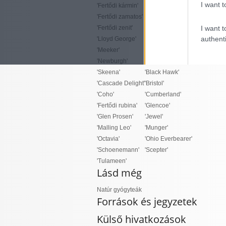
I want t
'Fertődi kármin'
'Boyne'
'Fertődi zamatos'
'Goldenwest'
'Fertődi zenit'
'Golden Queen'
I want t
authenti
'Lloyd George'
'Honey Queen'
'Meeker'
'Brandywine'
'Newburgh'
'Royalty'
'Skeena'
'Black Hawk'
'Cascade Delight'
'Bristol'
'Coho'
'Cumberland'
'Fertődi rubina'
'Glencoe'
'Glen Prosen'
'Jewel'
'Malling Leo'
'Munger'
'Octavia'
'Ohio Everbearer'
'Schoenemann'
'Scepter'
'Tulameen'
Lásd még
Natúr gyógyteák
Források és jegyzetek
Külső hivatkozások