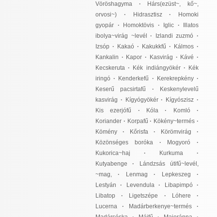
Vöröshagyma
·
Hárs(ezüst~, kő~,
orvosi~)
·
Hidrasztisz
·
Homoki
gyopár
·
Homoktövis
·
Iglic
·
Illatos
ibolya~virág ~levél
·
Izlandi zuzmó
·
Izsóp
·
Kakaó
·
Kakukkfű
·
Kálmos
·
Kankalin
·
Kapor
·
Kasvirág
·
Kávé
·
Kecskeruta
·
Kék indiángyökér
·
Kék
iringó
·
Kenderkefű
·
Kerekrepkény
·
Keserű pacsirtafű
·
Keskenylevelű
kasvirág
·
Kígyógyökér
·
Kígyószisz
·
Kis ezerjófű
·
Kóla
·
Komló
·
Koriander
·
Korpafű
·
Kökény~termés
·
Kömény
·
Kőrisfa
·
Körömvirág
·
Közönséges boróka
·
Mogyoró
·
Kukorica~haj
·
Kurkuma
·
Kutyabenge
·
Lándzsás útifű~levél,
~mag,
·
Lenmag
·
Lepkeszeg
·
Lestyán
·
Levendula
·
Libapimpó
·
Libatop
·
Ligetszépe
·
Lóhere
·
Lucerna
·
Madárberkenye~termés
·