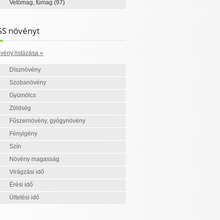
Vetőmag, fűmag
(97)
SS növényt
vény listázása »
Dísznövény
Szobanövény
Gyümölcs
Zöldség
Fűszernövény, gyógynövény
Fényigény
Szín
Növény magasság
Virágzási idő
Érési idő
Ültetési idő