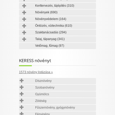
Kerttervezés, tájépítés
(310)
Növények
(690)
Növényvédelem
(164)
Öntözés, víztechnika
(610)
Szaktanácsadás
(294)
Talaj, tápanyag
(341)
Vetőmag, fűmag
(97)
KERESS növényt
1573 növény listázása »
Dísznövény
Szobanövény
Gyümölcs
Zöldség
Fűszernövény, gyógynövény
Fényigény