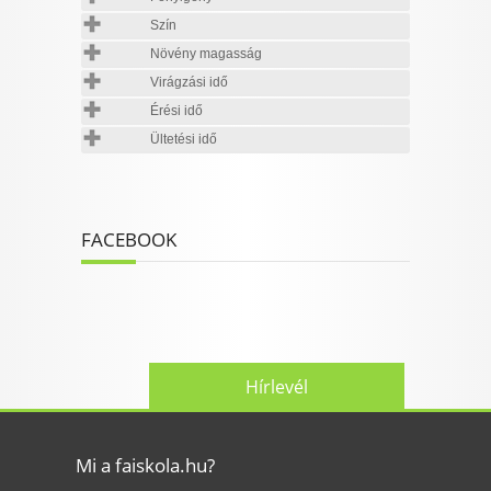
Szín
Növény magasság
Virágzási idő
Érési idő
Ültetési idő
FACEBOOK
Hírlevél
Mi a faiskola.hu?