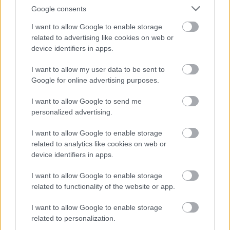
Google consents
I want to allow Google to enable storage
related to advertising like cookies on web or
device identifiers in apps.
I want to allow my user data to be sent to
Google for online advertising purposes.
I want to allow Google to send me
personalized advertising.
Tulajdonság hozzáadása
sű
I want to allow Google to enable storage
rka
ő
related to analytics like cookies on web or
ika, burgonya
device identifiers in apps.
yógynövény
ölcs
I want to allow Google to enable storage
g
ég
related to functionality of the website or app.
ít (egész évben
kséges
I want to allow Google to enable storage
related to personalization.
Harangvirág (
)
Campanula