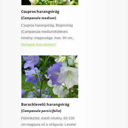
Csupros harangvirág
(
)
Campanula medium
Csupros harangvirág, Bögrevirág
(Campanula medium)Kétéves
növény; magassága: max. 80 cm;..
Hol kapok ilyen növényt?
Baracklevelű harangvirág
(
)
Campanula persicifolia
Félörökzöld, évelő növény, 60-100
cm magasra nő a virágszár. Levelei