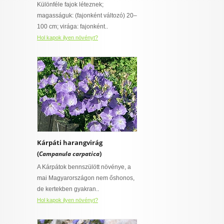
Különféle fajok léteznek;
I want to allow Google to enable storage
ő
magasságuk: (fajonként változó) 20–
 virágnak
related to security, including authentication
100 cm; virága: fajonként..
functionality and fraud prevention, and other
talajt igénylő
Hol kapok ilyen növényt?
user protection.
ny
övény
CONFIRM
ylő
ajt igénylő
Data Deletion
Data Access
Privacy Policy
rő
Kárpáti harangvirág
(
)
Campanula carpatica
szban gazdag,
A Kárpátok bennszülött növénye, a
épességű
 is van
mai Magyarországon nem őshonos,
t igényel
de kertekben gyakran..
Hol kapok ilyen növényt?