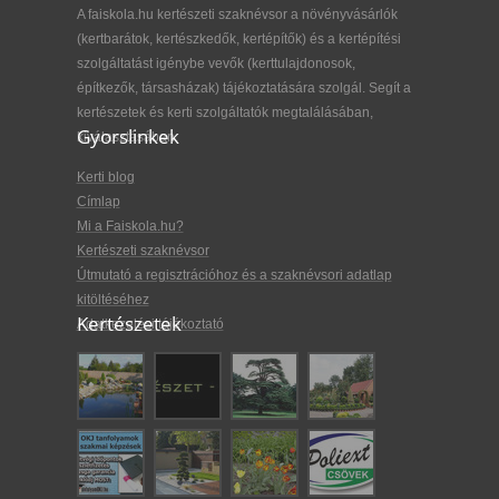
A faiskola.hu kertészeti szaknévsor a növényvásárlók
(kertbarátok, kertészkedők, kertépítők) és a kertépítési
szolgáltatást igénybe vevők (kerttulajdonosok,
építkezők, társasházak) tájékoztatására szolgál. Segít a
kertészetek és kerti szolgáltatók megtalálásában,
Gyorslinkek
kiválasztásában.
Kerti blog
Címlap
Mi a Faiskola.hu?
Kertészeti szaknévsor
Útmutató a regisztrációhoz és a szaknévsori adatlap
kitöltéséhez
Kertészetek
Adatkezelési tájékoztató