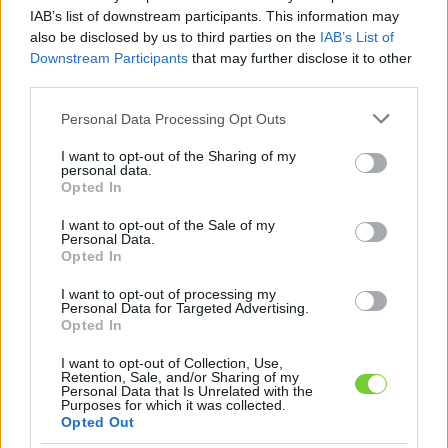
Felhasználónév
Bejelentkezés
IAB’s list of downstream participants. This information may
also be disclosed by us to third parties on the
IAB’s List of
faiskola.hu
Jelszó
Downstream Participants
that may further disclose it to other
third parties.
Kertészeti, kerti termékek és szolgáltatások térképes
Emlékezzen
szaknévsora
Please note that this website/app uses one or more Google
Personal Data Processing Opt Outs
services and may gather and store information including but
rám
not limited to your visit or usage behaviour. You may click to
I want to opt-out of the Sharing of my
personal data.
grant or deny consent to Google and its third-party tags to
Opted In
CÍMLAP
Elfelejtette jelszavát?
Elfelejtette felhasználónevét?
use your data for below specified purposes in below Google
Regisztráció
consent section.
I want to opt-out of the Sale of my
Personal Data.
MI A FAISKOLA.HU?
Opted In
I want to opt-out of processing my
KERTÉSZ ÉS KERTÉSZET REGISZTRÁCIÓ
Personal Data for Targeted Advertising.
Opted In
NÖVÉNYKATALÓGUS
I want to opt-out of Collection, Use,
Retention, Sale, and/or Sharing of my
Personal Data that Is Unrelated with the
Purposes for which it was collected.
Mi hasonlít a(z) Csomós
Opted Out
harangvirág (
Campanula
glomerata
) növényhez?