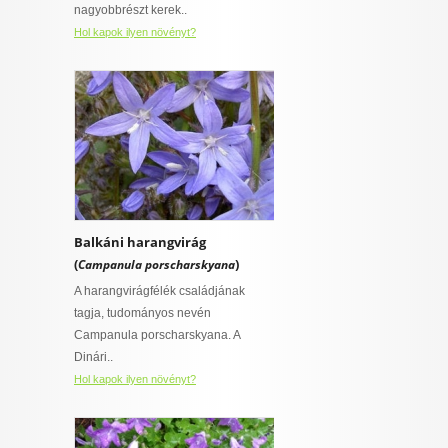
nagyobbrészt kerek..
Hol kapok ilyen növényt?
Balkáni harangvirág
(
)
Campanula porscharskyana
A harangvirágfélék családjának
tagja, tudományos nevén
Campanula porscharskyana. A
Dinári..
Hol kapok ilyen növényt?