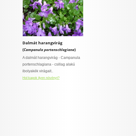
Dalmát harangvirág
(
)
Campanula portenschlagiana
A dalmát harangvirág - Campanula
portenschlagiana - csillag alakú
ibolyakék virágait..
Hol kapok ilyen növényt?