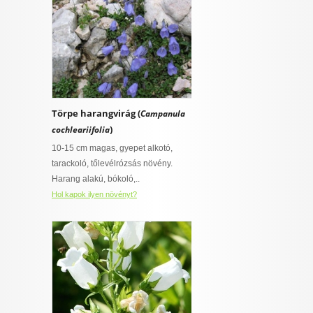
Törpe harangvirág (
Campanula
)
cochleariifolia
10-15 cm magas, gyepet alkotó,
tarackoló, tőlevélrózsás növény.
Harang alakú, bókoló,..
Hol kapok ilyen növényt?