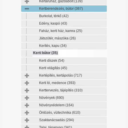
Kertáruház, gazdabolt
(139)
Kertberendezés, bútor
(367)
Burkolat, térkő
(42)
Edény, kaspó
(43)
Faház, kerti ház, kamra
(25)
Játszótér, mászóka
(26)
Kerítés, kapu
(34)
Kerti bútor
(35)
Kerti díszek
(54)
Kerti világítás
(45)
Kertépítés, kertápolás
(717)
Kerti tó, medence
(393)
Kerttervezés, tájépítés
(310)
Növények
(690)
Növényvédelem
(164)
Öntözés, víztechnika
(610)
Szaktanácsadás
(294)
Talaj, tápanyag
(341)