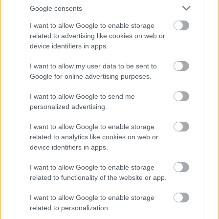
Google consents
5
5
5
5
I want to allow Google to enable storage
7
7
6
6
16
16
related to advertising like cookies on web or
7
9
7
9
device identifiers in apps.
3
12
12
3
6
6
143
143
14
14
4
4
I want to allow my user data to be sent to
4
4
2
2
2
13
13
2
6
6
Google for online advertising purposes.
4
4
14
14
7
7
5
5
2
2
I want to allow Google to send me
8
8
personalized advertising.
2
2
2
2
2
2
2
2
3
3
I want to allow Google to enable storage
12
12
related to analytics like cookies on web or
10
10
device identifiers in apps.
I want to allow Google to enable storage
related to functionality of the website or app.
I want to allow Google to enable storage
related to personalization.