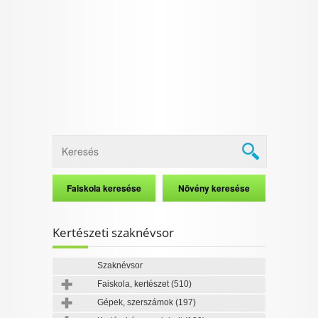
I want to allow Google to enable storage
related to security, including authentication
functionality and fraud prevention, and other
user protection.
CONFIRM
Data Deletion
Data Access
Privacy Policy
Kertészeti szaknévsor
Szaknévsor
Faiskola, kertészet
(510)
Gépek, szerszámok
(197)