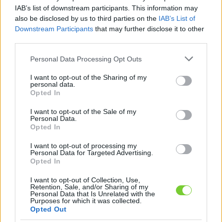
Felhasználónév
Bejelentkezés
IAB’s list of downstream participants. This information may
also be disclosed by us to third parties on the
IAB’s List of
faiskola.hu
Jelszó
Downstream Participants
that may further disclose it to other
third parties.
Kertészeti, kerti termékek és szolgáltatások térképes
Emlékezzen
szaknévsora
Please note that this website/app uses one or more Google
Personal Data Processing Opt Outs
services and may gather and store information including but
rám
not limited to your visit or usage behaviour. You may click to
I want to opt-out of the Sharing of my
personal data.
grant or deny consent to Google and its third-party tags to
Opted In
CÍMLAP
Elfelejtette jelszavát?
Elfelejtette felhasználónevét?
use your data for below specified purposes in below Google
Regisztráció
consent section.
I want to opt-out of the Sale of my
Personal Data.
MI A FAISKOLA.HU?
Opted In
I want to opt-out of processing my
KERTÉSZ ÉS KERTÉSZET REGISZTRÁCIÓ
Personal Data for Targeted Advertising.
Opted In
NÖVÉNYKATALÓGUS
I want to opt-out of Collection, Use,
Retention, Sale, and/or Sharing of my
Personal Data that Is Unrelated with the
Purposes for which it was collected.
Opted Out