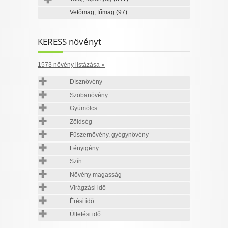
Vetőmag, fűmag
(97)
KERESS növényt
1573 növény listázása »
Dísznövény
Szobanövény
Gyümölcs
Zöldség
Fűszernövény, gyógynövény
Fényigény
Szín
Növény magasság
Virágzási idő
Érési idő
Ültetési idő