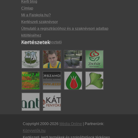
Kerti blog
Címlap
Mi a Faiskola.hu?
Kertészeti szaknévsor
Útmutató a regisztrációhoz és a szaknévsori adatlap
kitöltéséhez
Kertészetek
Adatkezelési tájékoztató
Copyright 2000-2026
Média Online
| Partnerünk:
Könyvelők.hu
Kertészeti, kerti termékek és szolgáltatások térképes