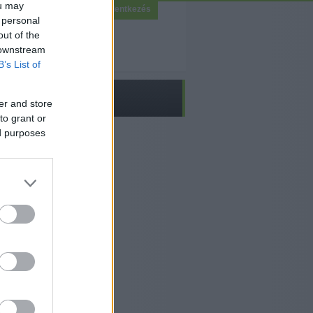
ou may
Bejelentkezés
 personal
out of the
 downstream
B’s List of
er and store
to grant or
ed purposes