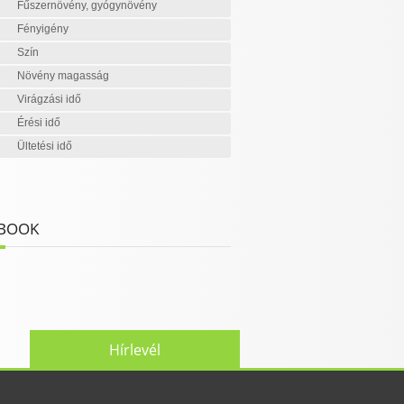
Fűszernövény, gyógynövény
Fényigény
Szín
Növény magasság
Virágzási idő
Érési idő
Ültetési idő
BOOK
Hírlevél