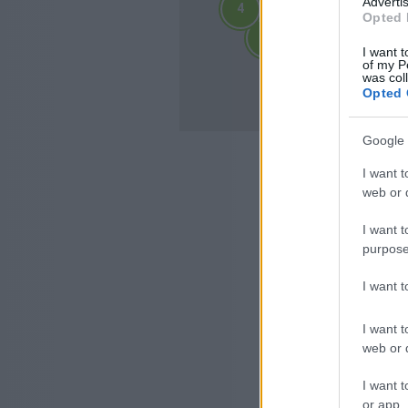
Advertis
4
4
Opted 
2
2
3
3
3
3
I want t
of my P
4
4
was col
10
10
Opted 
Google 
I want t
web or d
I want t
purpose
I want 
I want t
web or d
I want t
or app.