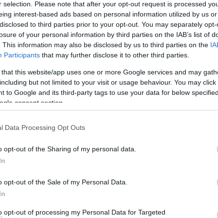
r selection. Please note that after your opt-out request is processed y
Jelszó
Emlékezzen rám
eing interest-based ads based on personal information utilized by us or
disclosed to third parties prior to your opt-out. You may separately opt-
nevét?
Regisztráció
losure of your personal information by third parties on the IAB’s list of
térképes szaknévsora
. This information may also be disclosed by us to third parties on the
IA
Participants
that may further disclose it to other third parties.
KERTÉSZ ÉS KERTÉSZET REGISZTRÁCIÓ
NÖVÉNYKATALÓGUS
 that this website/app uses one or more Google services and may gath
including but not limited to your visit or usage behaviour. You may click 
 to Google and its third-party tags to use your data for below specifi
ogle consent section.
l Data Processing Opt Outs
5
5
5
5
6
6
7
7
6
6
o opt-out of the Sharing of my personal data.
16
16
9
9
In
3
2
3
16
16
143
143
14
14
3
3
o opt-out of the Sale of my Personal Data.
4
4
2
2
6
6
In
4
4
3
7
7
3
5
5
to opt-out of processing my Personal Data for Targeted