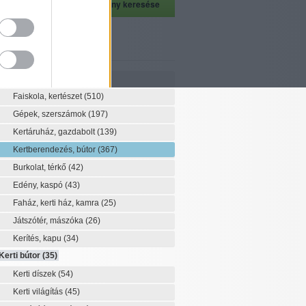
szeti szaknévsor
Szaknévsor
Faiskola, kertészet
(510)
Gépek, szerszámok
(197)
Kertáruház, gazdabolt
(139)
Kertberendezés, bútor
(367)
Burkolat, térkő
(42)
Edény, kaspó
(43)
Faház, kerti ház, kamra
(25)
Játszótér, mászóka
(26)
Kerítés, kapu
(34)
Kerti bútor
(35)
Kerti díszek
(54)
Kerti világítás
(45)