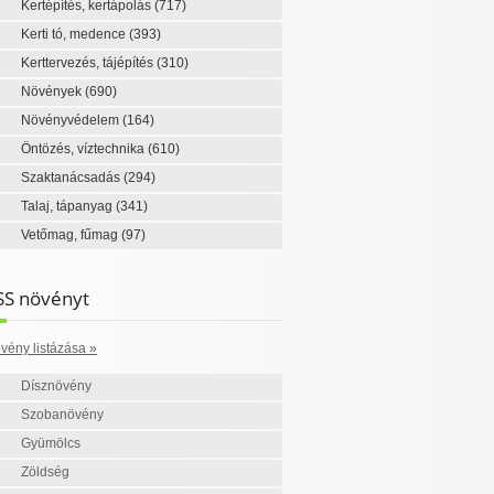
Kertépítés, kertápolás
(717)
Kerti tó, medence
(393)
Kerttervezés, tájépítés
(310)
Növények
(690)
Növényvédelem
(164)
Öntözés, víztechnika
(610)
Szaktanácsadás
(294)
Talaj, tápanyag
(341)
Vetőmag, fűmag
(97)
SS növényt
vény listázása »
Dísznövény
Szobanövény
Gyümölcs
Zöldség