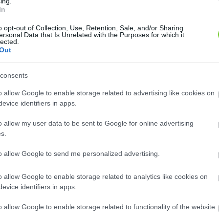
ing.
8
8
2
2
In
2
2
2
2
o opt-out of Collection, Use, Retention, Sale, and/or Sharing
12
12
ersonal Data that Is Unrelated with the Purposes for which it
lected.
Out
consents
o allow Google to enable storage related to advertising like cookies on
evice identifiers in apps.
o allow my user data to be sent to Google for online advertising
s.
to allow Google to send me personalized advertising.
o allow Google to enable storage related to analytics like cookies on
evice identifiers in apps.
o allow Google to enable storage related to functionality of the website