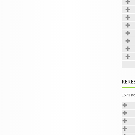
KERE
1573 nö