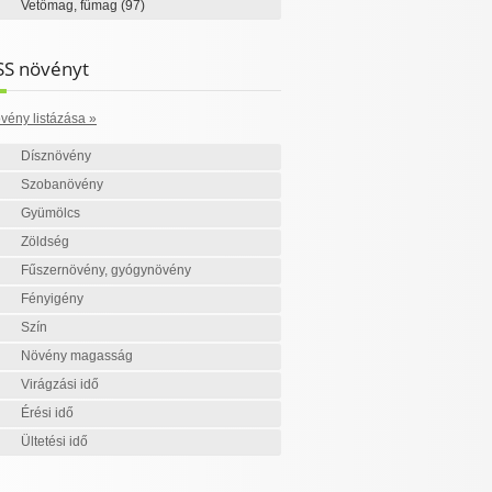
Vetőmag, fűmag
(97)
SS növényt
vény listázása »
Dísznövény
Szobanövény
Gyümölcs
Zöldség
Fűszernövény, gyógynövény
Fényigény
Szín
Növény magasság
Virágzási idő
Érési idő
Ültetési idő