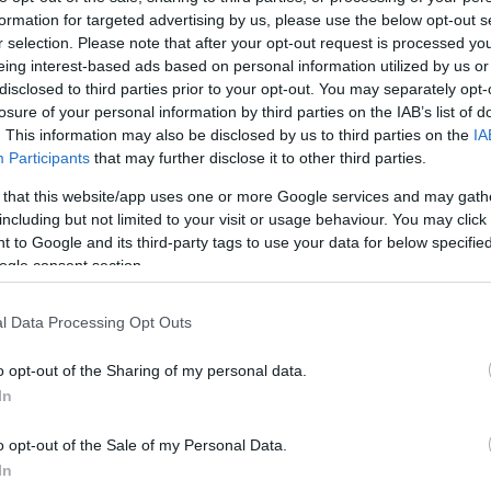
formation for targeted advertising by us, please use the below opt-out s
Jelszó
Emlékezzen rám
r selection. Please note that after your opt-out request is processed y
eing interest-based ads based on personal information utilized by us or
nevét?
Regisztráció
disclosed to third parties prior to your opt-out. You may separately opt-
térképes szaknévsora
losure of your personal information by third parties on the IAB’s list of
. This information may also be disclosed by us to third parties on the
IA
KERTÉSZ ÉS KERTÉSZET REGISZTRÁCIÓ
NÖVÉNYKATALÓGUS
Participants
that may further disclose it to other third parties.
 that this website/app uses one or more Google services and may gath
including but not limited to your visit or usage behaviour. You may click 
 to Google and its third-party tags to use your data for below specifi
ogle consent section.
5
5
5
5
6
6
7
7
l Data Processing Opt Outs
6
6
16
16
9
9
3
2
3
o opt-out of the Sharing of my personal data.
16
16
143
143
14
14
3
3
In
4
4
2
2
6
6
o opt-out of the Sale of my Personal Data.
4
4
3
7
7
3
In
5
5