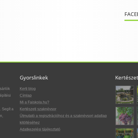
FACE
Gyorslinkek
Kertésze
sárlók
Kerti blog
építési
Címlap
Mi a Faiskola.hu?
. Segít a
Kertészeti szaknévsor
n,
Útmutató a regisztrációhoz és a szaknévsori adatlap
kitöltéséhez
Adatkezelési tájékoztató