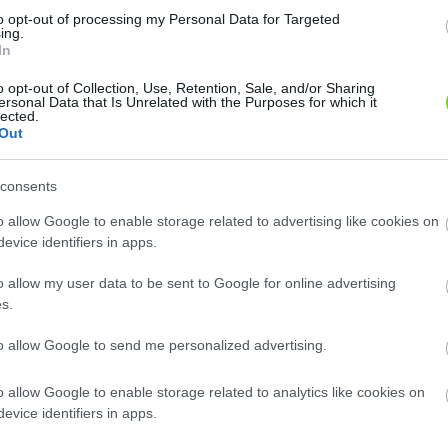
8
8
2
2
to opt-out of processing my Personal Data for Targeted
2
2
ing.
2
2
In
12
12
o opt-out of Collection, Use, Retention, Sale, and/or Sharing
ersonal Data that Is Unrelated with the Purposes for which it
lected.
Out
consents
o allow Google to enable storage related to advertising like cookies on
evice identifiers in apps.
o allow my user data to be sent to Google for online advertising
s.
to allow Google to send me personalized advertising.
o allow Google to enable storage related to analytics like cookies on
evice identifiers in apps.