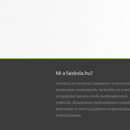
Mi a faiskola.hu?
A faiskola.hu kertészeti szaknévsor a növényvá
(kertbarátok, kertészkedők, kertépítők) és a kert
szolgáltatást igénybe vevők (kerttulajdonosok,
építkezők, társasházak) tájékoztatására szolgál
kertészetek és kerti szolgáltatók megtalálásába
kiválasztásában.