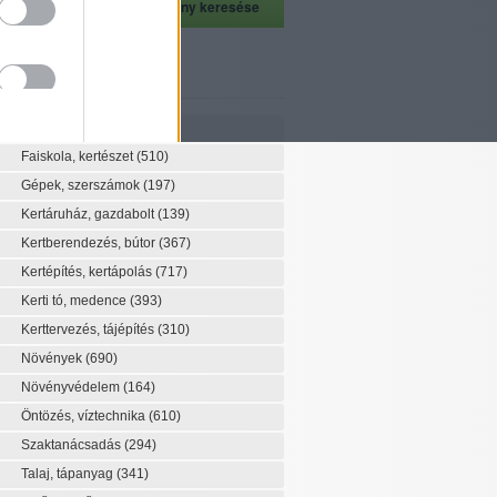
szeti szaknévsor
Szaknévsor
Faiskola, kertészet
(510)
Gépek, szerszámok
(197)
Kertáruház, gazdabolt
(139)
Kertberendezés, bútor
(367)
Kertépítés, kertápolás
(717)
Kerti tó, medence
(393)
Kerttervezés, tájépítés
(310)
Növények
(690)
Növényvédelem
(164)
Öntözés, víztechnika
(610)
Szaktanácsadás
(294)
Talaj, tápanyag
(341)