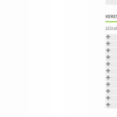
KERE
1573 nö