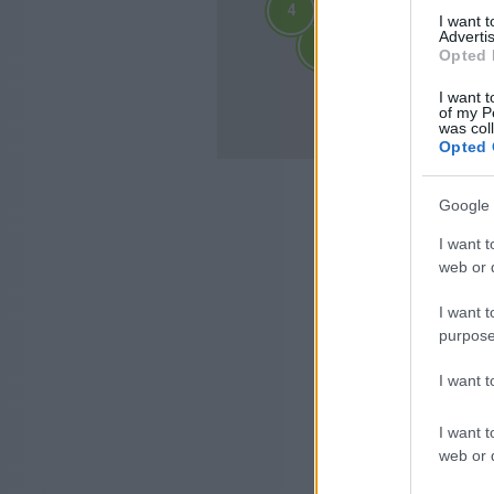
4
4
I want 
2
2
Advertis
3
3
3
3
Opted 
4
4
10
I want t
10
of my P
was col
Opted 
Google 
I want t
web or d
I want t
purpose
I want 
I want t
web or d