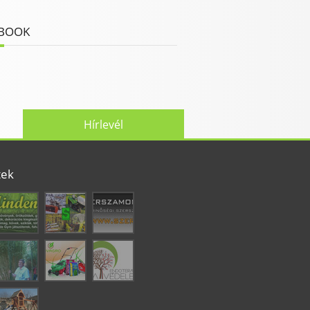
BOOK
Hírlevél
tek